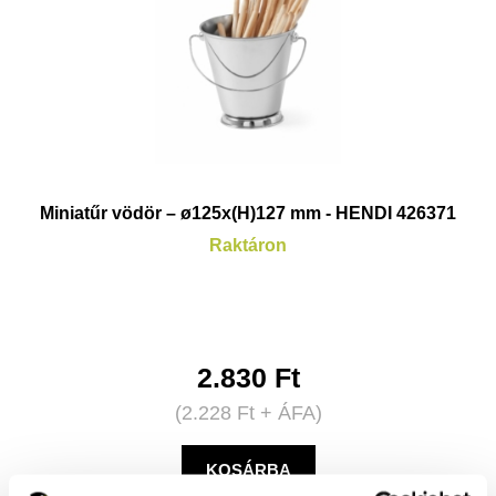
Miniatűr vödör – ø125x(H)127 mm - HENDI 426371
Raktáron
2.830
Ft
(
2.228
Ft
+ ÁFA)
KOSÁRBA