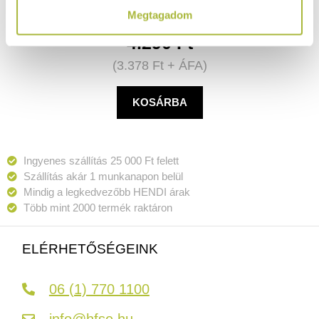
Megtagadom
4.290
Ft
(
3.378
Ft
+ ÁFA)
KOSÁRBA
Ingyenes szállítás 25 000 Ft felett
Szállítás akár 1 munkanapon belül
Mindig a legkedvezőbb HENDI árak
Több mint 2000 termék raktáron
ELÉRHETŐSÉGEINK
06 (1) 770 1100
info@hfse.hu