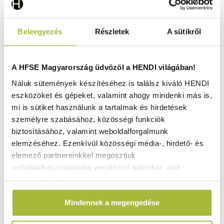
Beleegyezés
Részletek
A sütikről
A HFSE Magyarország üdvözöl a HENDI világában!
Náluk sütemények készítéséhez is találsz kiváló HENDI
eszközöket és gépeket, valamint ahogy mindenki más is,
mi is sütiket használunk a tartalmak és hirdetések
személyre szabásához, közösségi funkciók
biztosításához, valamint weboldalforgalmunk
elemzéséhez. Ezenkívül közösségi média-, hirdető- és
elemező partnereinkkel megosztjuk
weboldalhasználatodra vonatkozó adatokat, akik
kombinálhatják az adatokat más olyan adatokkal,
Lisztszóró / cukorszoró, HENDI, 187x125x(H)127mm -
HENDI 637852
amelyeket Te adtál meg számukra vagy az általad
Mindennek a megengedése
használt más szolgáltatásokból gyűjtöttek.
Raktáron