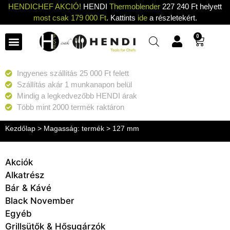
HENDICHEF AKCIÓ!
HENDI
Thermoblender
227 240 Ft helyett
most csak 179 000 Ft
. Kattints
ide
a részletekért.
0
Ingyenes szállítás 25 000 Ft felett
Szállítás akár 1 munkanapon belül
Mindig a legkedvezőbb HENDI árak
Több mint 2000 termék raktáron
Kezdőlap
> Magasság: termék > 127 mm
Akciók
Alkatrész
Bár & Kávé
Black November
Egyéb
Grillsütők & Hősugárzók