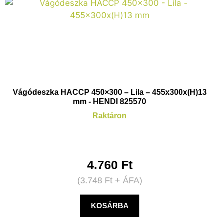
Vágódeszka HACCP 450×300 – Lila – 455x300x(H)13
mm - HENDI 825570
Raktáron
4.760
Ft
(
3.748
Ft
+ ÁFA)
KOSÁRBA