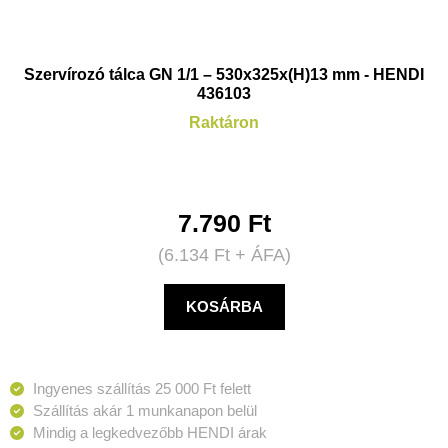
Szervírozó tálca GN 1/1 – 530x325x(H)13 mm - HENDI
436103
Raktáron
7.790
Ft
(
6.134
Ft
+ ÁFA)
KOSÁRBA
Ingyenes szállítás 25 000 Ft felett
Szállítás akár 1 munkanapon belül
Mindig a legkedvezőbb HENDI árak