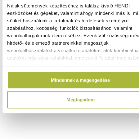
4.760
Ft
Náluk sütemények készítéséhez is találsz kiváló HENDI
(
3.748
Ft
+ ÁFA)
eszközöket és gépeket, valamint ahogy mindenki más is, mi 
sütiket használunk a tartalmak és hirdetések személyre
KOSÁRBA
szabásához, közösségi funkciók biztosításához, valamint
weboldalforgalmunk elemzéséhez. Ezenkívül közösségi méd
hirdető- és elemező partnereinkkel megosztjuk
weboldalhasználatodra vonatkozó adatokat, akik kombinálha
adatokat más olyan adatokkal, amelyeket Te adtál meg szá
vagy az általad használt más szolgáltatásokból gyűjtöttek.
Mindennek a megengedése
Megtagadom