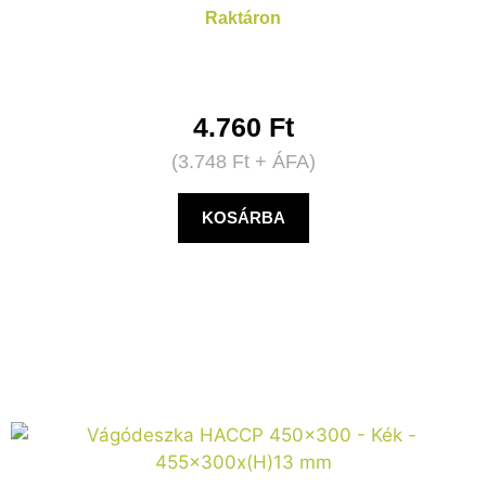
Raktáron
4.760
Ft
(
3.748
Ft
+ ÁFA)
KOSÁRBA