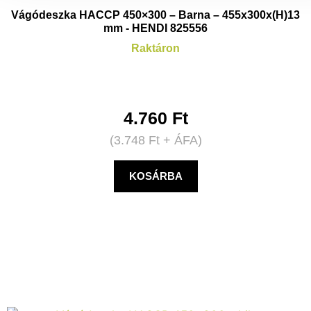
Vágódeszka HACCP 450×300 – Barna – 455x300x(H)13
mm - HENDI 825556
Raktáron
4.760
Ft
(
3.748
Ft
+ ÁFA)
KOSÁRBA