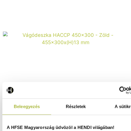
Vágódeszka HACCP 450×300 – Zöld – 455x300x(H)13
mm - HENDI 825549
Raktáron
Beleegyezés
Részletek
A sütikr
A HFSE Magyarország üdvözöl a HENDI világában!