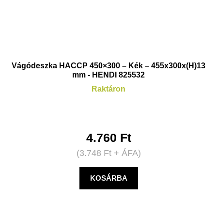
Vágódeszka HACCP 450×300 – Kék – 455x300x(H)13
mm - HENDI 825532
Raktáron
4.760
Ft
(
3.748
Ft
+ ÁFA)
KOSÁRBA