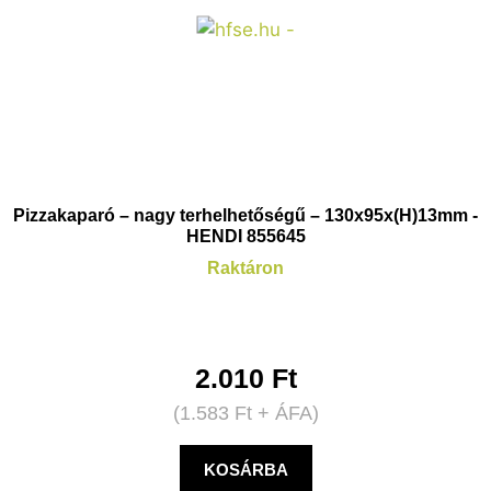
Pizzakaparó – nagy terhelhetőségű – 130x95x(H)13mm -
HENDI 855645
Raktáron
2.010
Ft
(
1.583
Ft
+ ÁFA)
KOSÁRBA