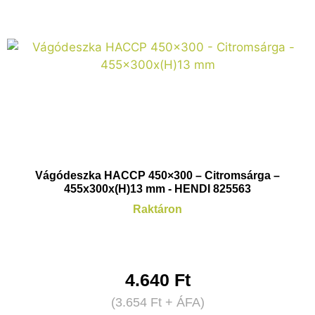
Vágódeszka HACCP 450×300 – Citromsárga –
455x300x(H)13 mm - HENDI 825563
Raktáron
4.640
Ft
(
3.654
Ft
+ ÁFA)