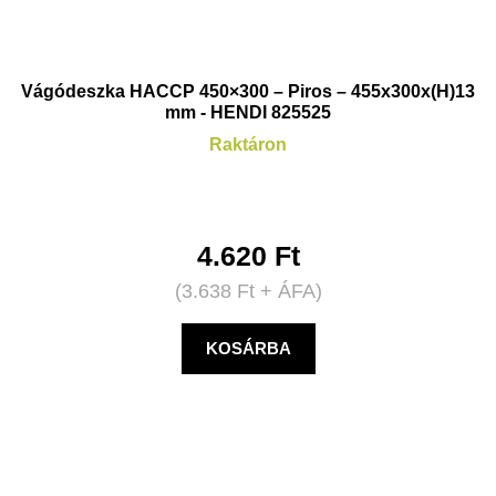
Vágódeszka HACCP 450×300 – Piros – 455x300x(H)13
mm - HENDI 825525
Raktáron
4.620
Ft
(
3.638
Ft
+ ÁFA)
KOSÁRBA