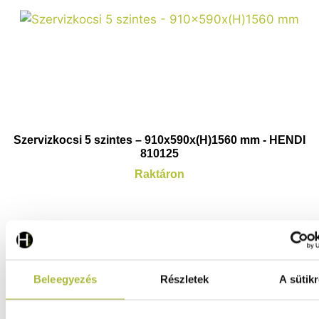
Szervizkocsi 5 szintes – 910x590x(H)1560 mm - HENDI
810125
Raktáron
102.370
Ft
(
80.606
Ft
+ ÁFA)
Beleegyezés
Részletek
A sütikr
KOSÁRBA