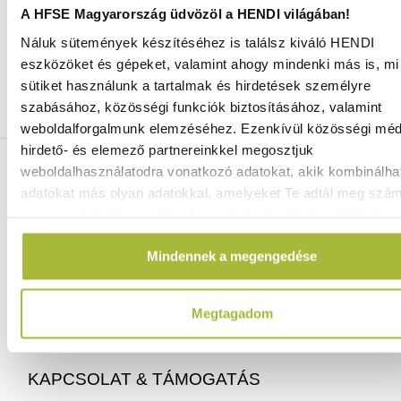
A HFSE Magyarország üdvözöl a HENDI világában!
Náluk sütemények készítéséhez is találsz kiváló HENDI
Ingyenes szállítás 25 000 Ft felett
eszközöket és gépeket, valamint ahogy mindenki más is, mi 
Szállítás akár 1 munkanapon belül
sütiket használunk a tartalmak és hirdetések személyre
Mindig a legkedvezőbb HENDI árak
szabásához, közösségi funkciók biztosításához, valamint
Több mint 2000 termék raktáron
weboldalforgalmunk elemzéséhez. Ezenkívül közösségi méd
hirdető- és elemező partnereinkkel megosztjuk
ELÉRHETŐSÉGEINK
weboldalhasználatodra vonatkozó adatokat, akik kombinálha
adatokat más olyan adatokkal, amelyeket Te adtál meg szá
vagy az általad használt más szolgáltatásokból gyűjtöttek.
06 (1) 770 1100
info@hfse.hu
Mindennek a megengedése
Megtagadom
KAPCSOLAT & TÁMOGATÁS