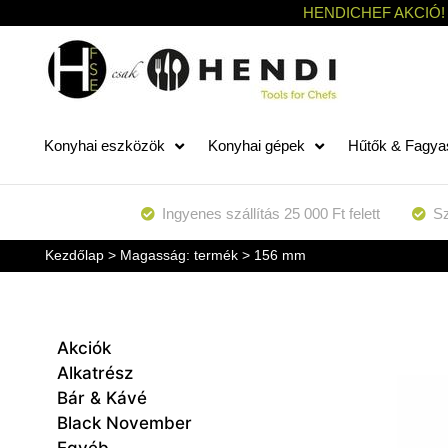
HENDICHEF AKCIÓ!
Konyhai eszközök
Konyhai gépek
Hűtők & Fagya
Ingyenes szállítás 25 000 Ft felett
Sz
Kezdőlap
> Magasság: termék > 156 mm
Akciók
Alkatrész
Bár & Kávé
Black November