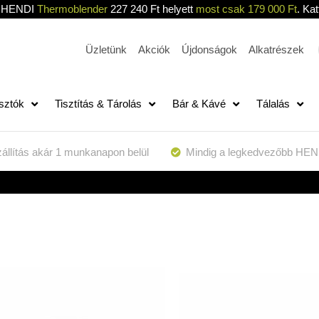
HENDI
Thermoblender
227 240 Ft helyett
most csak 179 000 Ft
. Kat
Üzletünk
Akciók
Újdonságok
Alkatrészek
sztók
Tisztítás & Tárolás
Bár & Kávé
Tálalás
állítás akár 1 munkanapon belül
Mindig a legkedvezőbb HEN