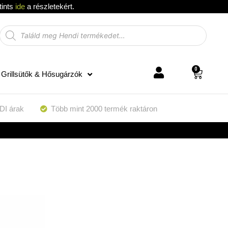
tints
ide
a részletekért.
0
Grillsütők & Hősugárzók
DI árak
Több mint 2000 termék raktáron