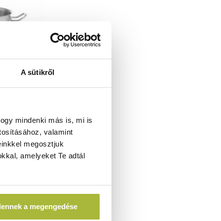
A sütikről
él nélkül –
x(H)156mm -
ogy mindenki más is, mi is
5
tosításához, valamint
einkkel megosztjuk
kkal, amelyeket Te adtál
A)
dennek a megengedése