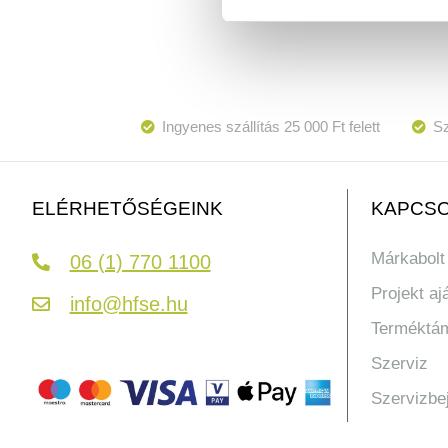
Ingyenes szállítás 25 000 Ft felett
Sz
KAPCSO
ELÉRHETŐSÉGEINK
Márkabolt
06 (1) 770 1100
Projekt aj
info@hfse.hu
Terméktá
Szerviz
Szervizbe