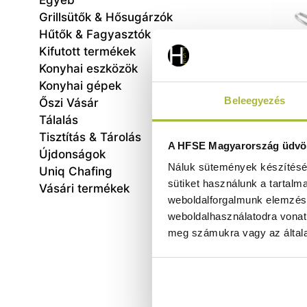
Egyéb
Grillsütők & Hősugárzók
Hűtők & Fagyasztók
Kifutott termékek
Konyhai eszközök
Konyhai gépek
Beleegyezés
Őszi Vásár
Tálalás
Tisztítás & Tárolás
Köze
A HFSE Magyarország üdvöz
Újdonságok
n
Náluk sütemények készítéséh
⌀24
Uniq Chafing
sütiket használunk a tartalm
Vásári termékek
weboldalforgalmunk elemzésé
weboldalhasználatodra vonat
meg számukra vagy az általa