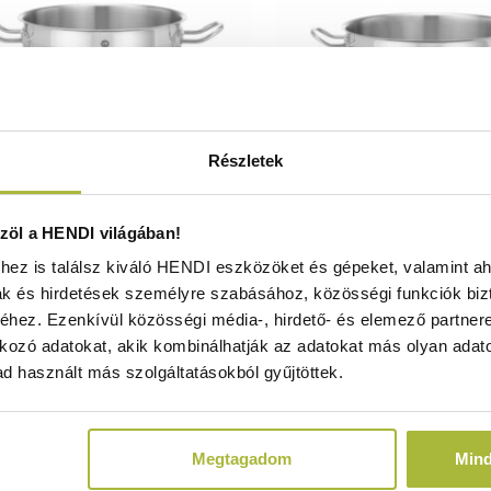
Részletek
pes méretű főzőedény – fedél
Alacsony falú edény – fed
öl a HENDI világában!
élkül – Profi Line – 6,7L –
Profi Line – 12L – ⌀320
ez is találsz kiváló HENDI eszközöket és gépeket, valamint ah
0x(H)156mm - HENDI 830321
HENDI 83018
ak és hirdetések személyre szabásához, közösségi funkciók biz
Raktáron
Raktáron
hez. Ezenkívül közösségi média-, hirdető- és elemező partner
kozó adatokat, akik kombinálhatják az adatokat más olyan adato
d használt más szolgáltatásokból gyűjtöttek.
16.100
Ft
23.510
Ft
(
12.677
Ft
+ ÁFA)
(
18.512
Ft
+ ÁF
Megtagadom
Min
KOSÁRBA
KOSÁRBA