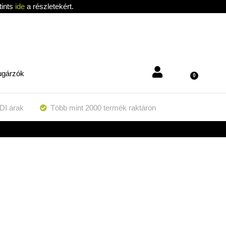
tints
ide
a részletekért.
ugárzók
0
DI árak
Több mint 2000 termék raktáron