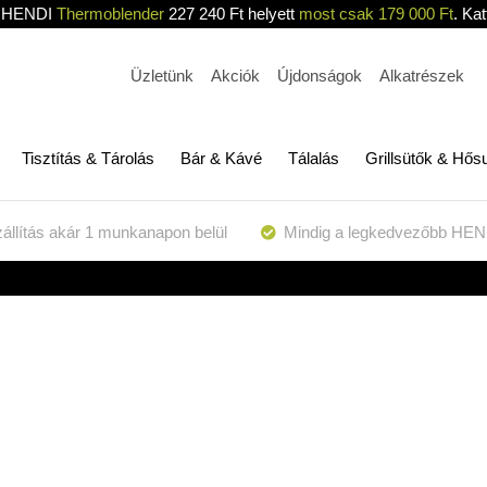
HENDI
Thermoblender
227 240 Ft helyett
most csak 179 000 Ft
. Kat
Üzletünk
Akciók
Újdonságok
Alkatrészek
Tisztítás & Tárolás
Bár & Kávé
Tálalás
Grillsütők & Hős
állítás akár 1 munkanapon belül
Mindig a legkedvezőbb HEN