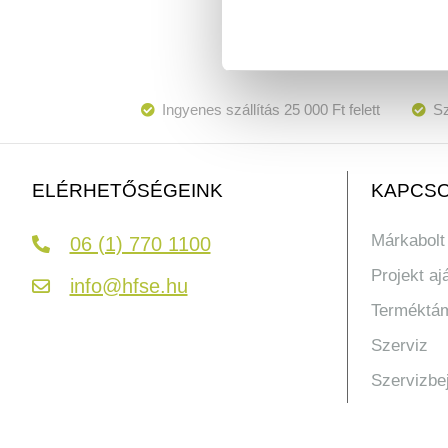
Ingyenes szállítás 25 000 Ft felett
Sz
KAPCSO
ELÉRHETŐSÉGEINK
Márkabolt
06 (1) 770 1100
Projekt aj
info@hfse.hu
Terméktá
Szerviz
Szervizbe