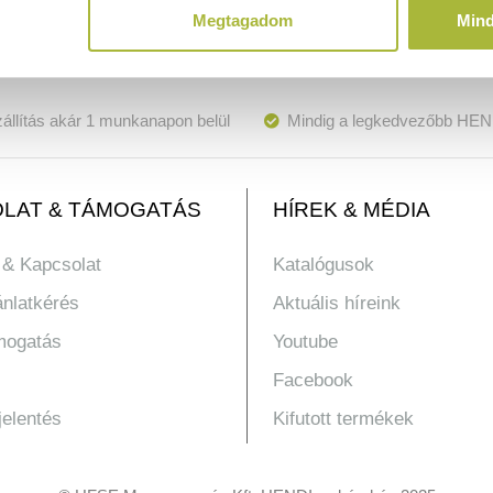
Megtagadom
Min
állítás akár 1 munkanapon belül
Mindig a legkedvezőbb HEN
LAT & TÁMOGATÁS
HÍREK & MÉDIA
 & Kapcsolat
Katalógusok
ánlatkérés
Aktuális híreink
mogatás
Youtube
Facebook
jelentés
Kifutott termékek