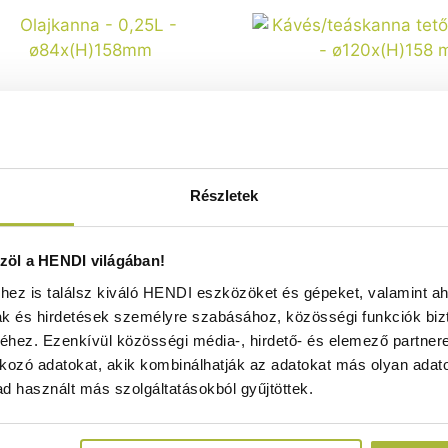
Részletek
anna – 0,25L – ø84x(H)158mm -
Kávés/teáskanna tetővel
HENDI 462904
ø120x(H)158 mm - HEN
Raktáron
Raktáron
öl a HENDI világában!
ez is találsz kiváló HENDI eszközöket és gépeket, valamint ah
ak és hirdetések személyre szabásához, közösségi funkciók biz
4.220
Ft
7.260
Ft
hez. Ezenkívül közösségi média-, hirdető- és elemező partner
(
3.323
Ft
+ ÁFA)
(
5.717
Ft
+ ÁF
kozó adatokat, akik kombinálhatják az adatokat más olyan adato
d használt más szolgáltatásokból gyűjtöttek.
KOSÁRBA
KOSÁRBA