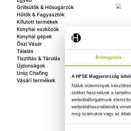
Egyéb
Grillsütők & Hősugárzók
Hűtők & Fagyasztók
Kifutott termékek
Konyhai eszközök
Konyhai gépek
Őszi Vásár
Tálalás
Beleegyezés
Tisztítás & Tárolás
Olajk
Újdonságok
Uniq Chafing
A HFSE Magyarország üdvöz
Vásári termékek
Náluk sütemények készítéséh
sütiket használunk a tartalm
weboldalforgalmunk elemzésé
weboldalhasználatodra vonat
meg számukra vagy az általa