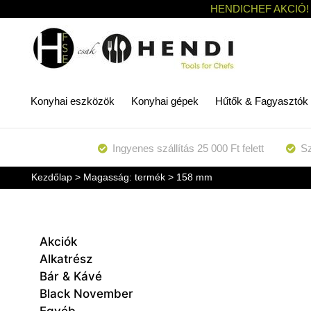
HENDICHEF AKCIÓ!
Konyhai eszközök
Konyhai gépek
Hűtők & Fagyasztók
Ingyenes szállítás 25 000 Ft felett
Sz
Kezdőlap
> Magasság: termék > 158 mm
Akciók
Alkatrész
Bár & Kávé
Black November