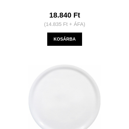
18.840
Ft
(
14.835
Ft
+ ÁFA)
KOSÁRBA