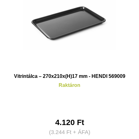
Vitrintálca – 270x210x(H)17 mm - HENDI 569009
Raktáron
4.120
Ft
(
3.244
Ft
+ ÁFA)