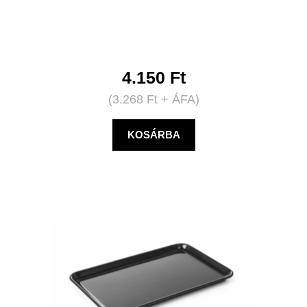
4.150
Ft
(
3.268
Ft
+ ÁFA)
KOSÁRBA