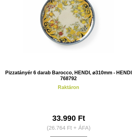
Pizzatányér 6 darab Barocco, HENDI, ⌀310mm - HENDI
768792
Raktáron
33.990
Ft
(
26.764
Ft
+ ÁFA)