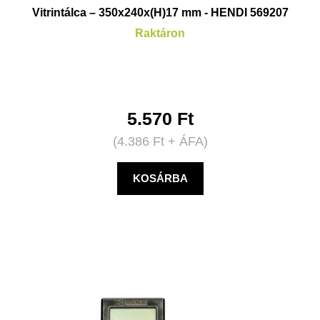
Vitrintálca – 350x240x(H)17 mm - HENDI 569207
Raktáron
5.570
Ft
(
4.386
Ft
+ ÁFA)
KOSÁRBA