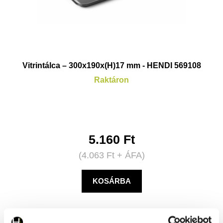
Vitrintálca – 300x190x(H)17 mm - HENDI 569108
Raktáron
5.160
Ft
(
4.063
Ft
+ ÁFA)
KOSÁRBA