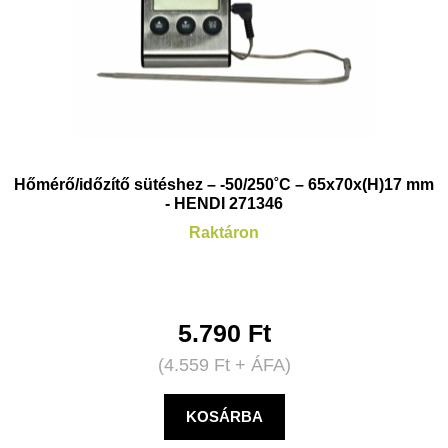
Hőmérő/időzítő sütéshez – -50/250˚C – 65x70x(H)17 mm
- HENDI 271346
Raktáron
5.790
Ft
(
4.559
Ft
+ ÁFA)
KOSÁRBA