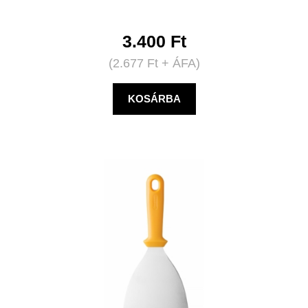
3.400
Ft
(
2.677
Ft
+ ÁFA)
KOSÁRBA