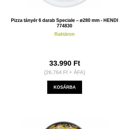
Pizza tányér 6 darab Speciale – ø280 mm - HENDI
774830
Raktáron
33.990
Ft
(
26.764
Ft
+ ÁFA)
KOSÁRBA