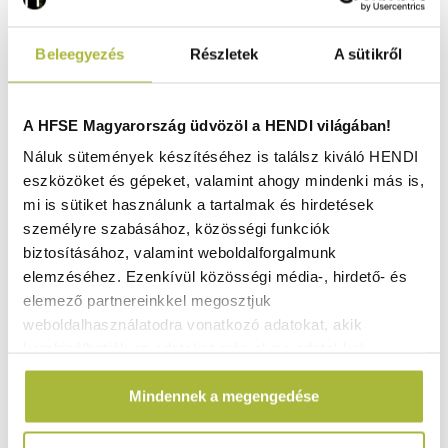
Beleegyezés
Részletek
A sütikről
A HFSE Magyarország üdvözöl a HENDI világában!
Náluk sütemények készítéséhez is találsz kiváló HENDI
eszközöket és gépeket, valamint ahogy mindenki más is,
mi is sütiket használunk a tartalmak és hirdetések
személyre szabásához, közösségi funkciók
biztosításához, valamint weboldalforgalmunk
elemzéséhez. Ezenkívül közösségi média-, hirdető- és
Keret a 800W-os indukciós főzőlaphoz – ø270x(H)17 mm
elemező partnereinkkel megosztjuk
- HENDI 239186
weboldalhasználatodra vonatkozó adatokat, akik
Raktáron
kombinálhatják az adatokat más olyan adatokkal,
amelyeket Te adtál meg számukra vagy az általad
Mindennek a megengedése
használt más szolgáltatásokból gyűjtöttek.
5.450
Ft