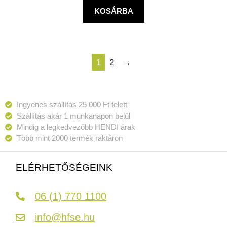
KOSÁRBA
1
2
→
Ingyenes szállítás 25 000 Ft felett
Szállítás akár 1 munkanapon belül
Mindig a legkedvezőbb HENDI árak
Több mint 2000 termék raktáron
ELÉRHETŐSÉGEINK
06 (1) 770 1100
info@hfse.hu