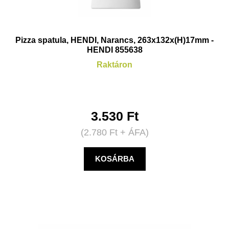
Pizza spatula, HENDI, Narancs, 263x132x(H)17mm -
HENDI 855638
Raktáron
3.530
Ft
(
2.780
Ft
+ ÁFA)
KOSÁRBA