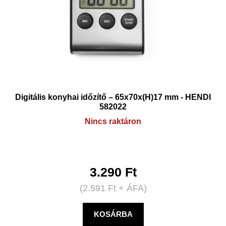
Digitális konyhai időzítő – 65x70x(H)17 mm - HENDI
582022
Nincs raktáron
3.290
Ft
(
2.591
Ft
+ ÁFA)
KOSÁRBA