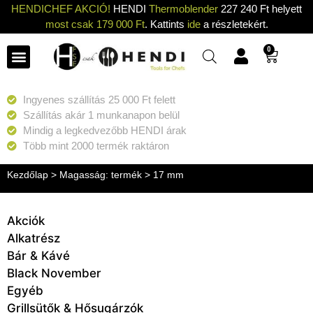
HENDICHEF AKCIÓ!
HENDI
Thermoblender
227 240 Ft helyett
most csak 179 000 Ft
. Kattints
ide
a részletekért.
0
Ingyenes szállítás 25 000 Ft felett
Szállítás akár 1 munkanapon belül
Mindig a legkedvezőbb HENDI árak
Több mint 2000 termék raktáron
Kezdőlap
> Magasság: termék > 17 mm
Akciók
Alkatrész
Bár & Kávé
Black November
Egyéb
Grillsütők & Hősugárzók