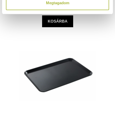
Megtagadom
(
4.291
Ft
+ ÁFA)
KOSÁRBA