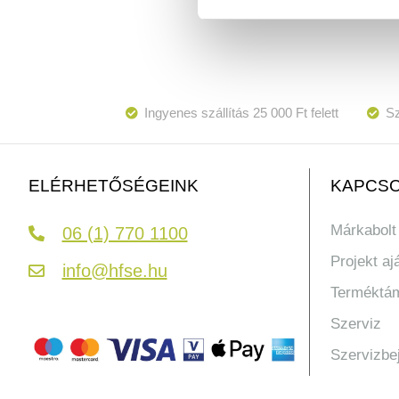
Ingyenes szállítás 25 000 Ft felett
Sz
KAPCSO
ELÉRHETŐSÉGEINK
Márkabolt
06 (1) 770 1100
Projekt aj
info@hfse.hu
Terméktá
Szerviz
Szervizbe