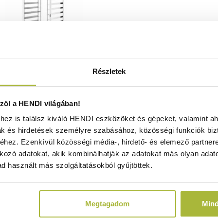
Részletek
lkocsi – 15 x 600 x 400 mm –
öl a HENDI világában!
Kitchen Line – Ezüst –
ez is találsz kiváló HENDI eszközöket és gépeket, valamint ah
20x(H)1735mm - HENDI 813287
ak és hirdetések személyre szabásához, közösségi funkciók biz
Raktáron
hez. Ezenkívül közösségi média-, hirdető- és elemező partner
kozó adatokat, akik kombinálhatják az adatokat más olyan adato
d használt más szolgáltatásokból gyűjtöttek.
76.830
Ft
(
60.496
Ft
+ ÁFA)
Megtagadom
Min
KOSÁRBA