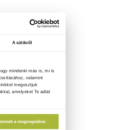
A sütikről
ogy mindenki más is, mi is
tosításához, valamint
einkkel megosztjuk
kkal, amelyeket Te adtál
dennek a megengedése