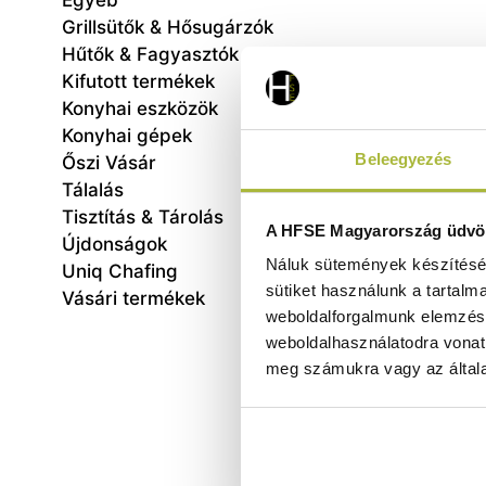
Egyéb
Grillsütők & Hősugárzók
Hűtők & Fagyasztók
Kifutott termékek
Konyhai eszközök
Konyhai gépek
Beleegyezés
Őszi Vásár
Tálalás
Tisztítás & Tárolás
Regá
A HFSE Magyarország üdvöz
Újdonságok
Náluk sütemények készítéséh
470x6
Uniq Chafing
sütiket használunk a tartalm
Vásári termékek
weboldalforgalmunk elemzésé
weboldalhasználatodra vonat
meg számukra vagy az általa