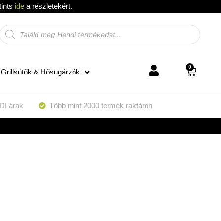
tints
ide
a részletekért.
0
Grillsütők & Hősugárzók
DI árak
Több mint 2000 termék raktáron