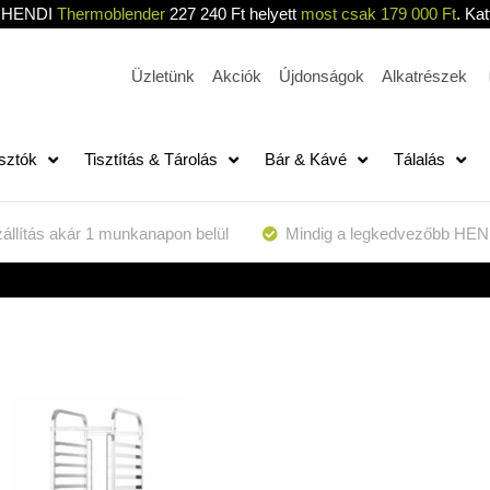
HENDI
Thermoblender
227 240 Ft helyett
most csak 179 000 Ft
. Kat
Üzletünk
Akciók
Újdonságok
Alkatrészek
sztók
Tisztítás & Tárolás
Bár & Kávé
Tálalás
állítás akár 1 munkanapon belül
Mindig a legkedvezőbb HEN