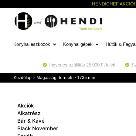
HENDICHEF AKCIÓ!
Konyhai eszközök
Konyhai gépek
Hűtők & Fagya
Ingyenes szállítás 25 000 Ft felett
Sz
Kezdőlap
> Magasság: termék > 1735 mm
Akciók
Alkatrész
Bár & Kávé
Black November