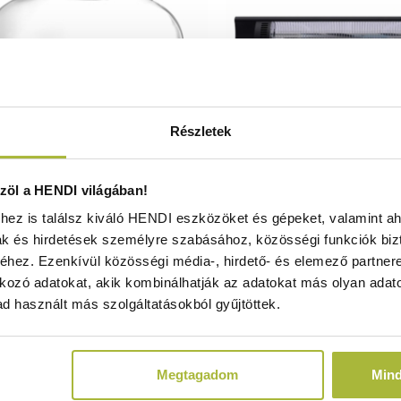
Részletek
úra szellőzővel – Tányérfedő
Infravörös hősugárzó 
öl a HENDI világában!
la – ø260x(H)174 mm - HENDI
Fekete – 230V/250
ez is találsz kiváló HENDI eszközöket és gépeket, valamint ah
199664
879x85x(H)195mm - HEN
ak és hirdetések személyre szabásához, közösségi funkciók biz
Raktáron
Raktáron
hez. Ezenkívül közösségi média-, hirdető- és elemező partner
kozó adatokat, akik kombinálhatják az adatokat más olyan adato
d használt más szolgáltatásokból gyűjtöttek.
33.380
Ft
75.050
Ft
38.
(
26.283
Ft
+ ÁFA)
(
30.701
Ft
+ ÁF
Megtagadom
Min
KOSÁRBA
KOSÁRBA