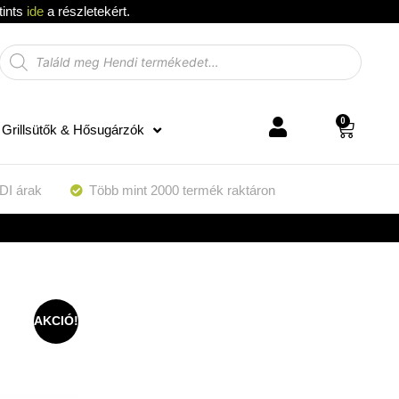
tints
ide
a részletekért.
0
Grillsütők & Hősugárzók
DI árak
Több mint 2000 termék raktáron
AKCIÓ!