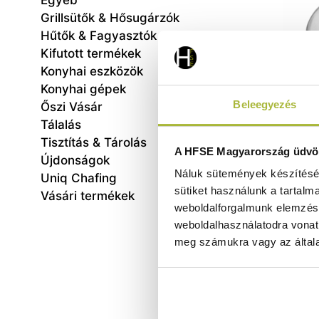
Egyéb
Grillsütők & Hősugárzók
Hűtők & Fagyasztók
Kifutott termékek
Konyhai eszközök
Konyhai gépek
Beleegyezés
Őszi Vásár
Tálalás
Tisztítás & Tárolás
Üvegb
A HFSE Magyarország üdvöz
Újdonságok
kupo
Náluk sütemények készítéséh
Uniq Chafing
sütiket használunk a tartalm
Vásári termékek
weboldalforgalmunk elemzésé
weboldalhasználatodra vonat
meg számukra vagy az általa