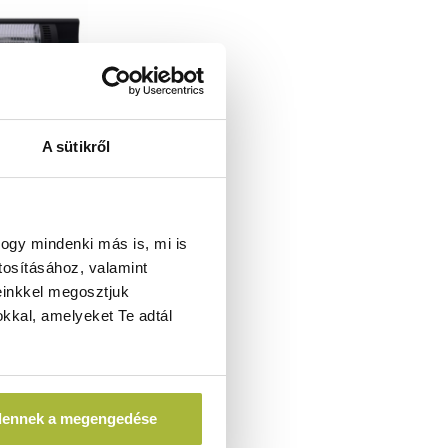
A sütikről
“Bola” –
0W –
ogy mindenki más is, mi is
DI 272428
tosításához, valamint
einkkel megosztjuk
kkal, amelyeket Te adtál
990
Ft
A)
dennek a megengedése