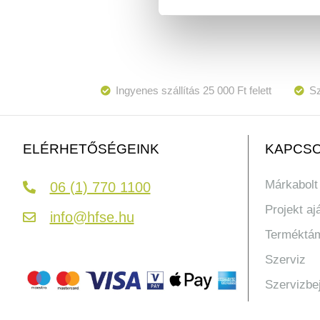
Ingyenes szállítás 25 000 Ft felett
Sz
KAPCSO
ELÉRHETŐSÉGEINK
Márkabolt
06 (1) 770 1100
Projekt aj
info@hfse.hu
Terméktá
Szerviz
Szervizbe