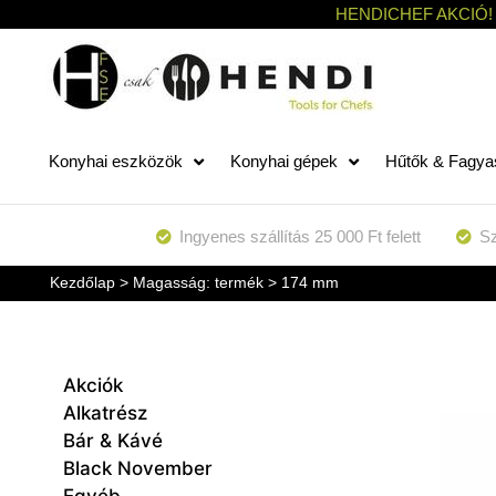
HENDICHEF AKCIÓ!
Konyhai eszközök
Konyhai gépek
Hűtők & Fagya
Ingyenes szállítás 25 000 Ft felett
Sz
Kezdőlap
> Magasság: termék > 174 mm
Akciók
Alkatrész
Bár & Kávé
Black November