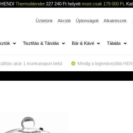
HENDI
Thermoblender
227 240 Ft helyett
most csak 179 000 Ft
. Kat
Üzletünk
Akciók
Újdonságok
Alkatrészek
sztók
Tisztítás & Tárolás
Bár & Kávé
Tálalás
állítás akár 1 munkanapon belül
Mindig a legkedvezőbb HEN