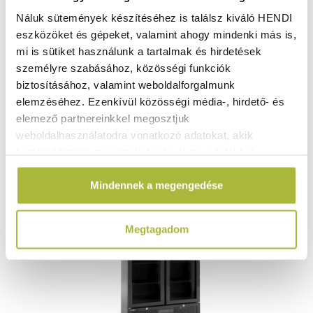
Náluk sütemények készítéséhez is találsz kiváló HENDI
eszközöket és gépeket, valamint ahogy mindenki más is,
357.520
Ft
mi is sütiket használunk a tartalmak és hirdetések
(
281.512
Ft
+ ÁFA)
személyre szabásához, közösségi funkciók
biztosításához, valamint weboldalforgalmunk
KOSÁRBA
elemzéséhez. Ezenkívül közösségi média-, hirdető- és
elemező partnereinkkel megosztjuk
weboldalhasználatodra vonatkozó adatokat, akik
kombinálhatják az adatokat más olyan adatokkal,
amelyeket Te adtál meg számukra vagy az általad
Mindennek a megengedése
használt más szolgáltatásokból gyűjtöttek.
Megtagadom