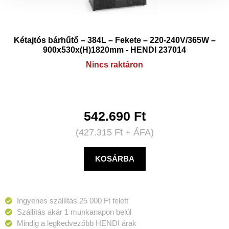
Kétajtós bárhűtő – 384L – Fekete – 220-240V/365W –
900x530x(H)1820mm - HENDI 237014
Nincs raktáron
542.690
Ft
(
427.315
Ft
+ ÁFA)
KOSÁRBA
Ingyenes szállítás 25 000 Ft felett
Szállítás akár 1 munkanapon belül
Mindig a legkedvezőbb HENDI árak