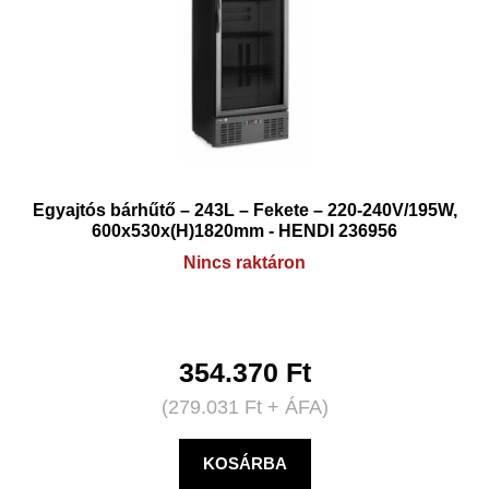
Egyajtós bárhűtő – 243L – Fekete – 220-240V/195W,
600x530x(H)1820mm - HENDI 236956
Nincs raktáron
354.370
Ft
(
279.031
Ft
+ ÁFA)
KOSÁRBA