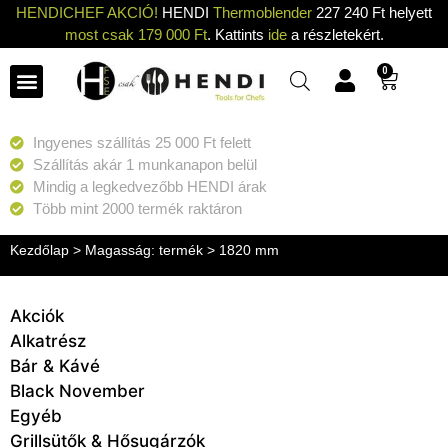
HENDICHEF AKCIÓ!
HENDI
Thermoblender
227 240 Ft helyett
most csak 179 000 Ft
. Kattints
ide
a részletekért.
0
Ingyenes szállítás 25 000 Ft felett
Szállítás akár 1 munkanapon belül
Mindig a legkedvezőbb HENDI árak
Több mint 2000 termék raktáron
Kezdőlap
> Magasság: termék > 1820 mm
Akciók
Alkatrész
Bár & Kávé
Black November
Egyéb
Grillsütők & Hősugárzók