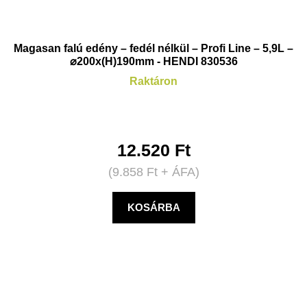
Magasan falú edény – fedél nélkül – Profi Line – 5,9L –
⌀200x(H)190mm - HENDI 830536
Raktáron
12.520
Ft
(
9.858
Ft
+ ÁFA)
KOSÁRBA