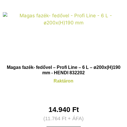
Magas fazék- fedővel – Profi Line – 6 L – ø200x(H)190
mm - HENDI 832202
Raktáron
14.940
Ft
(
11.764
Ft
+ ÁFA)