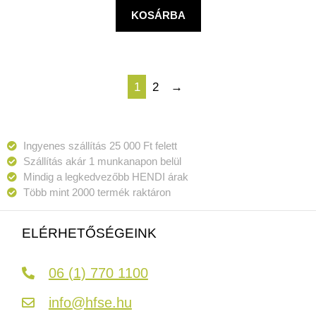
KOSÁRBA
1
2
→
Ingyenes szállítás 25 000 Ft felett
Szállítás akár 1 munkanapon belül
Mindig a legkedvezőbb HENDI árak
Több mint 2000 termék raktáron
ELÉRHETŐSÉGEINK
06 (1) 770 1100
info@hfse.hu