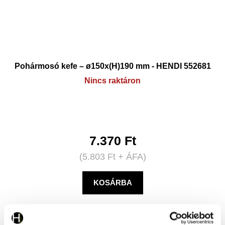
Pohármosó kefe – ø150x(H)190 mm - HENDI 552681
Nincs raktáron
7.370
Ft
(
5.803
Ft
+ ÁFA)
KOSÁRBA