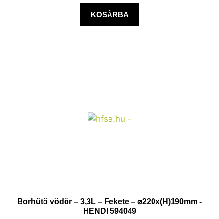
KOSÁRBA
Borhűtő vödör – 3,3L – Fekete – ⌀220x(H)190mm -
HENDI 594049