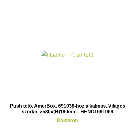
Push tető, AmerBox, 691038-hoz alkalmas, Világos
szürke, ⌀580x(H)190mm - HENDI 691069
Raktáron