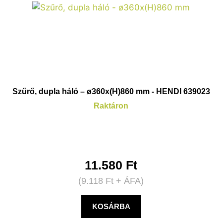
Szűrő, dupla háló – ø360x(H)860 mm - HENDI 639023
Raktáron
11.580
Ft
(
9.118
Ft
+ ÁFA)
KOSÁRBA