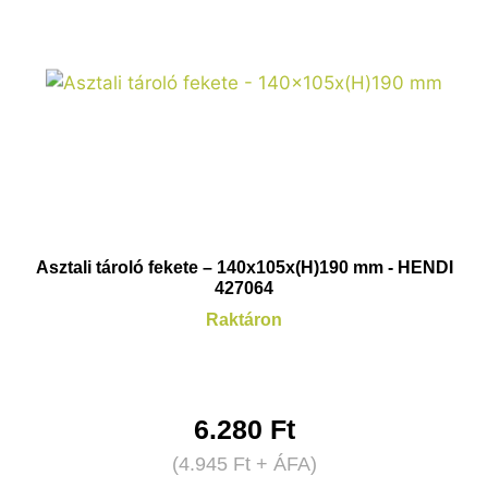
Asztali tároló fekete – 140x105x(H)190 mm - HENDI
427064
Raktáron
6.280
Ft
(
4.945
Ft
+ ÁFA)