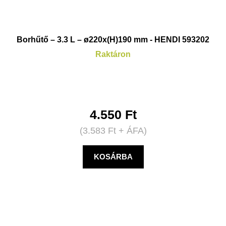
Borhűtő – 3.3 L – ø220x(H)190 mm - HENDI 593202
Raktáron
4.550
Ft
(
3.583
Ft
+ ÁFA)
KOSÁRBA