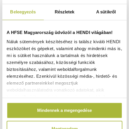
Beleegyezés
Részletek
A sütikről
A HFSE Magyarország üdvözöl a HENDI világában!
Náluk sütemények készítéséhez is találsz kiváló HENDI
eszközöket és gépeket, valamint ahogy mindenki más is,
mi is sütiket használunk a tartalmak és hirdetések
személyre szabásához, közösségi funkciók
biztosításához, valamint weboldalforgalmunk
elemzéséhez. Ezenkívül közösségi média-, hirdető- és
elemező partnereinkkel megosztjuk
Push tető, AmerBox, 691403-as modellhez,
weboldalhasználatodra vonatkozó adatokat, akik
⌀505x(H)190mm - HENDI 691434
kombinálhatják az adatokat más olyan adatokkal,
Raktáron
amelyeket Te adtál meg számukra vagy az általad
Mindennek a megengedése
használt más szolgáltatásokból gyűjtöttek.
8.250
Ft
Megtagadom