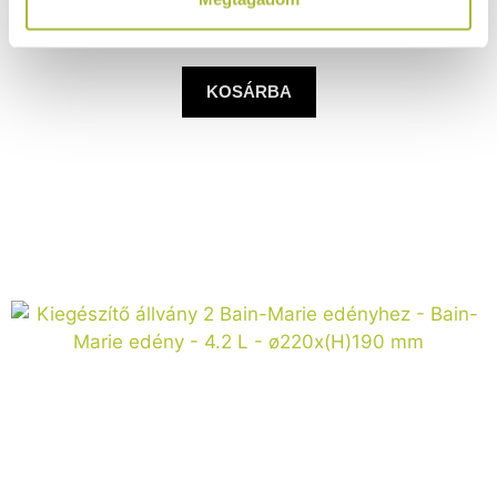
(
6.496
Ft
+ ÁFA)
KOSÁRBA