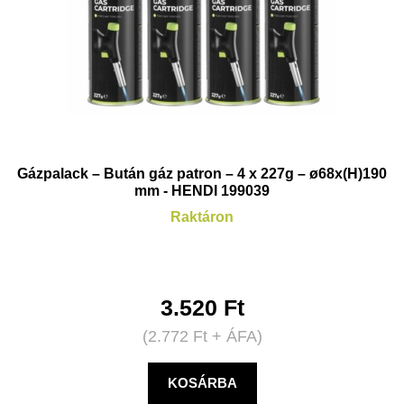
Gázpalack – Bután gáz patron – 4 x 227g – ø68x(H)190
mm - HENDI 199039
Raktáron
3.520
Ft
(
2.772
Ft
+ ÁFA)
KOSÁRBA