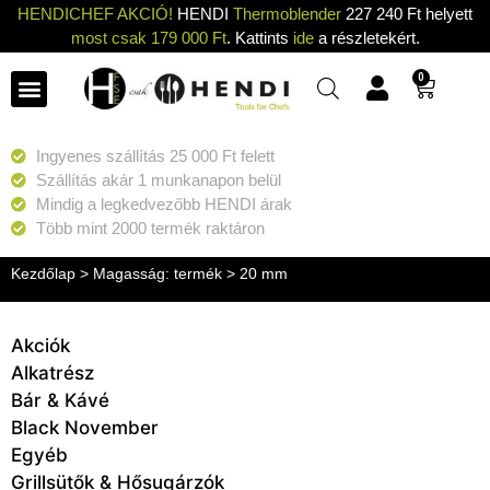
HENDICHEF AKCIÓ!
HENDI
Thermoblender
227 240 Ft helyett
most csak 179 000 Ft
. Kattints
ide
a részletekért.
0
Ingyenes szállítás 25 000 Ft felett
Szállítás akár 1 munkanapon belül
Mindig a legkedvezőbb HENDI árak
Több mint 2000 termék raktáron
Kezdőlap
> Magasság: termék > 20 mm
Akciók
Alkatrész
Bár & Kávé
Black November
Egyéb
Grillsütők & Hősugárzók