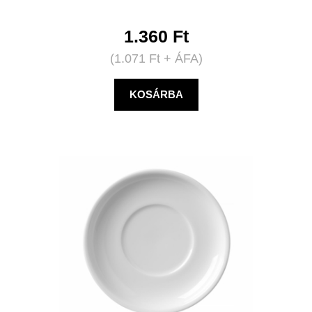
1.360
Ft
(
1.071
Ft
+ ÁFA)
KOSÁRBA