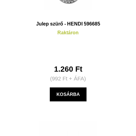
Julep szürő - HENDI 596685
Raktáron
1.260
Ft
(
992
Ft
+ ÁFA)
KOSÁRBA