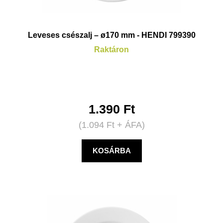
Leveses csészalj – ø170 mm - HENDI 799390
Raktáron
1.390
Ft
(
1.094
Ft
+ ÁFA)
KOSÁRBA