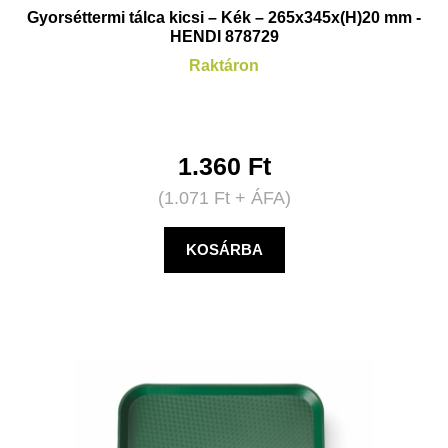
Gyorséttermi tálca kicsi – Kék – 265x345x(H)20 mm -
HENDI 878729
Raktáron
1.360
Ft
(
1.071
Ft
+ ÁFA)
KOSÁRBA