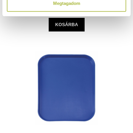
Megtagadom
(
1.071
Ft
+ ÁFA)
KOSÁRBA