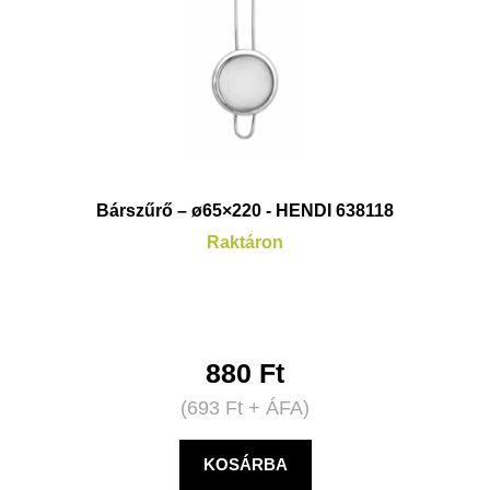
Bárszűrő – ø65×220 - HENDI 638118
Raktáron
880
Ft
(
693
Ft
+ ÁFA)
KOSÁRBA