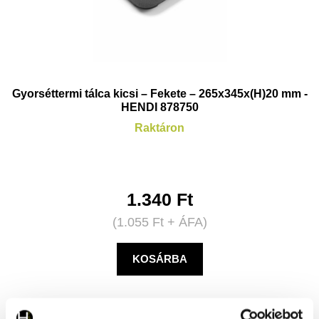
Gyorséttermi tálca kicsi – Fekete – 265x345x(H)20 mm -
HENDI 878750
Raktáron
1.340
Ft
(
1.055
Ft
+ ÁFA)
KOSÁRBA