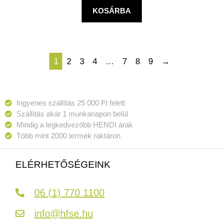
KOSÁRBA
1
2
3
4
…
7
8
9
→
Ingyenes szállítás 25 000 Ft felett
Szállítás akár 1 munkanapon belül
Mindig a legkedvezőbb HENDI árak
Több mint 2000 termék raktáron
ELÉRHETŐSÉGEINK
06 (1) 770 1100
info@hfse.hu