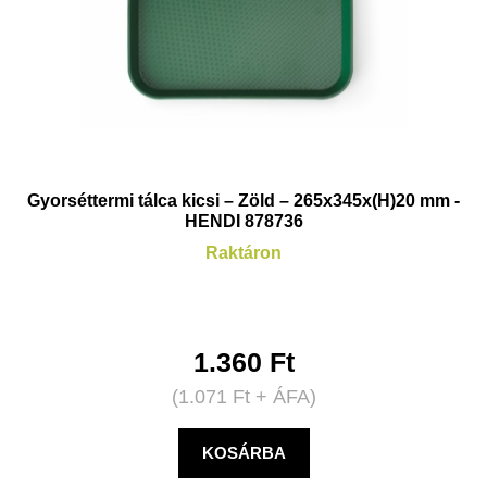
Gyorséttermi tálca kicsi – Zöld – 265x345x(H)20 mm -
HENDI 878736
Raktáron
1.360
Ft
(
1.071
Ft
+ ÁFA)
KOSÁRBA