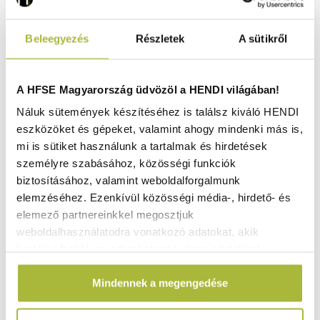
Beleegyezés
Részletek
A sütikről
A HFSE Magyarország üdvözöl a HENDI világában!
Náluk sütemények készítéséhez is találsz kiváló HENDI
eszközöket és gépeket, valamint ahogy mindenki más is,
mi is sütiket használunk a tartalmak és hirdetések
személyre szabásához, közösségi funkciók
biztosításához, valamint weboldalforgalmunk
elemzéséhez. Ezenkívül közösségi média-, hirdető- és
Lapostányér – ø160 mm - HENDI 794050
elemező partnereinkkel megosztjuk
weboldalhasználatodra vonatkozó adatokat, akik
Raktáron
kombinálhatják az adatokat más olyan adatokkal,
amelyeket Te adtál meg számukra vagy az általad
Mindennek a megengedése
használt más szolgáltatásokból gyűjtöttek.
1.360
Ft