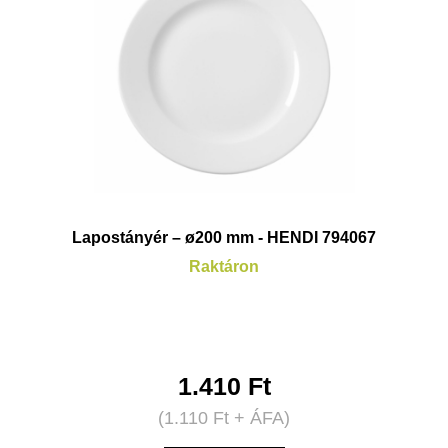
Lapostányér – ø200 mm - HENDI 794067
Raktáron
1.410
Ft
(
1.110
Ft
+ ÁFA)