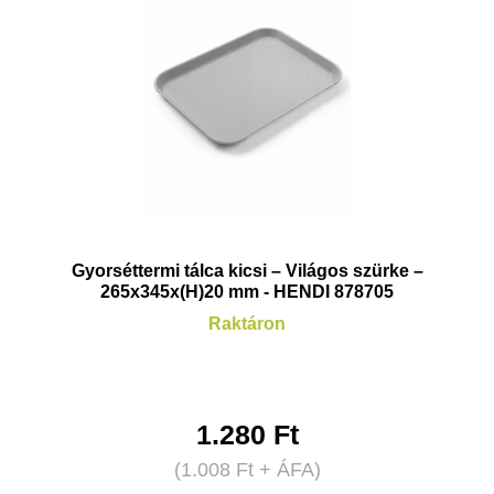
Gyorséttermi tálca kicsi – Világos szürke –
265x345x(H)20 mm - HENDI 878705
Raktáron
1.280
Ft
(
1.008
Ft
+ ÁFA)