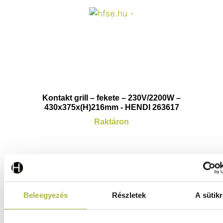
Kontakt grill – fekete – 230V/2200W –
430x375x(H)216mm - HENDI 263617
Raktáron
94.160
Ft
(
74.142
Ft
+ ÁFA)
Beleegyezés
Részletek
A sütikr
KOSÁRBA