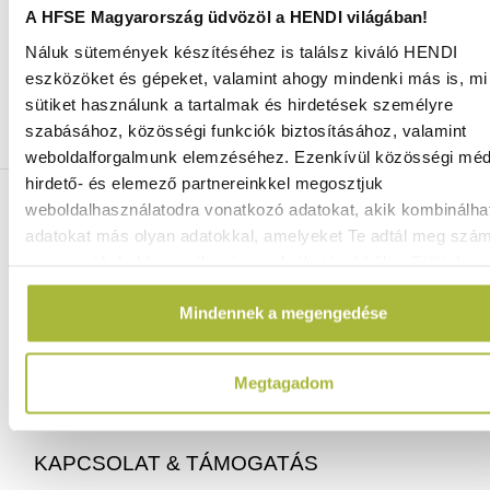
A HFSE Magyarország üdvözöl a HENDI világában!
Náluk sütemények készítéséhez is találsz kiváló HENDI
Ingyenes szállítás 25 000 Ft felett
eszközöket és gépeket, valamint ahogy mindenki más is, mi 
Szállítás akár 1 munkanapon belül
sütiket használunk a tartalmak és hirdetések személyre
Mindig a legkedvezőbb HENDI árak
szabásához, közösségi funkciók biztosításához, valamint
Több mint 2000 termék raktáron
weboldalforgalmunk elemzéséhez. Ezenkívül közösségi méd
hirdető- és elemező partnereinkkel megosztjuk
ELÉRHETŐSÉGEINK
weboldalhasználatodra vonatkozó adatokat, akik kombinálha
adatokat más olyan adatokkal, amelyeket Te adtál meg szá
vagy az általad használt más szolgáltatásokból gyűjtöttek.
06 (1) 770 1100
info@hfse.hu
Mindennek a megengedése
Megtagadom
KAPCSOLAT & TÁMOGATÁS