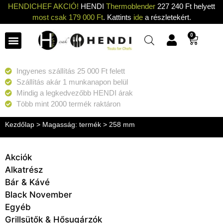
HENDICHEF AKCIÓ!
HENDI
Thermoblender
227 240 Ft helyett
most csak 179 000 Ft
. Kattints
ide
a részletekért.
0
Ingyenes szállítás 25 000 Ft felett
Szállítás akár 1 munkanapon belül
Mindig a legkedvezőbb HENDI árak
Több mint 2000 termék raktáron
Kezdőlap
> Magasság: termék > 258 mm
Akciók
Alkatrész
Bár & Kávé
Black November
Egyéb
Grillsütők & Hősugárzók