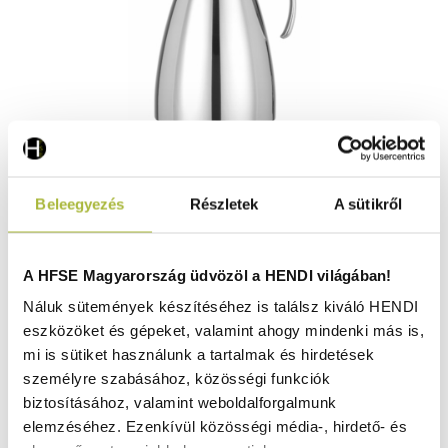
Termosz kancsó – 1.5 L – ø136x(H)258 mm - HENDI
Beleegyezés
Részletek
A sütikről
445839
Raktáron
A HFSE Magyarország üdvözöl a HENDI világában!
Náluk sütemények készítéséhez is találsz kiváló HENDI
eszközöket és gépeket, valamint ahogy mindenki más is,
23.230
Ft
mi is sütiket használunk a tartalmak és hirdetések
(
18.291
Ft
+ ÁFA)
személyre szabásához, közösségi funkciók
biztosításához, valamint weboldalforgalmunk
KOSÁRBA
elemzéséhez. Ezenkívül közösségi média-, hirdető- és