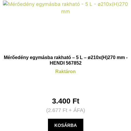
Mérőedény egymásba rakható – 5 L – ø210x(H)270 mm -
HENDI 567852
Raktáron
3.400
Ft
(
2.677
Ft
+ ÁFA)
KOSÁRBA