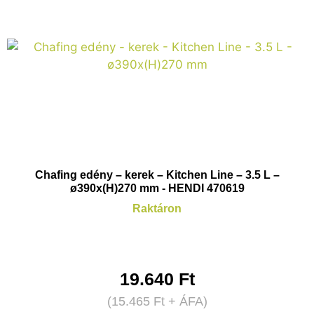
Chafing edény – kerek – Kitchen Line – 3.5 L –
ø390x(H)270 mm - HENDI 470619
Raktáron
19.640
Ft
(
15.465
Ft
+ ÁFA)