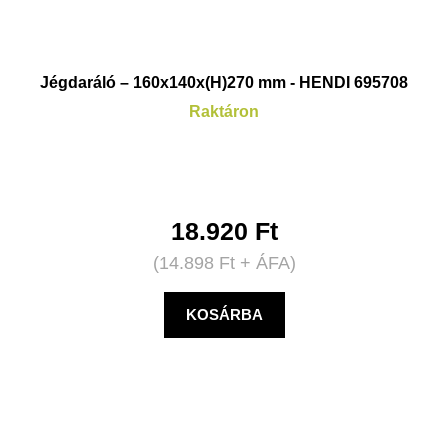
Jégdaráló – 160x140x(H)270 mm - HENDI 695708
Raktáron
18.920
Ft
(
14.898
Ft
+ ÁFA)
KOSÁRBA