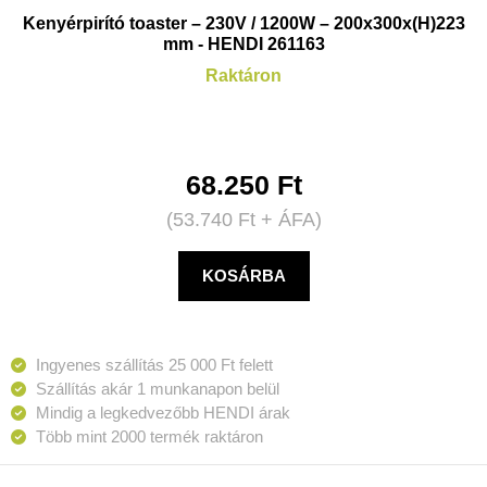
Kenyérpirító toaster – 230V / 1200W – 200x300x(H)223
mm - HENDI 261163
Raktáron
68.250
Ft
(
53.740
Ft
+ ÁFA)
KOSÁRBA
Ingyenes szállítás 25 000 Ft felett
Szállítás akár 1 munkanapon belül
Mindig a legkedvezőbb HENDI árak
Több mint 2000 termék raktáron