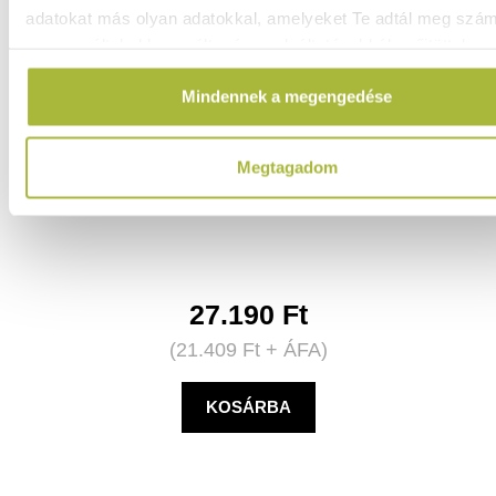
adatokat más olyan adatokkal, amelyeket Te adtál meg szá
vagy az általad használt más szolgáltatásokból gyűjtöttek.
Mindennek a megengedése
Magas fazék fedő nélkül – Kitchen Line – 21L –
Megtagadom
320x(H)270mm - HENDI 837795
Nincs raktáron
27.190
Ft
(
21.409
Ft
+ ÁFA)
KOSÁRBA