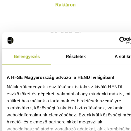
Raktáron
21.020
Ft
(
16.551
Ft
+ ÁFA)
Beleegyezés
Részletek
A sütikr
KOSÁRBA
A HFSE Magyarország üdvözöl a HENDI világában!
Náluk sütemények készítéséhez is találsz kiváló HENDI
eszközöket és gépeket, valamint ahogy mindenki más is, mi 
sütiket használunk a tartalmak és hirdetések személyre
szabásához, közösségi funkciók biztosításához, valamint
weboldalforgalmunk elemzéséhez. Ezenkívül közösségi méd
hirdető- és elemező partnereinkkel megosztjuk
weboldalhasználatodra vonatkozó adatokat, akik kombinálha