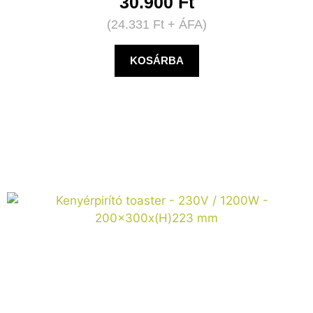
30.900
Ft
(
24.331
Ft
+ ÁFA)
KOSÁRBA