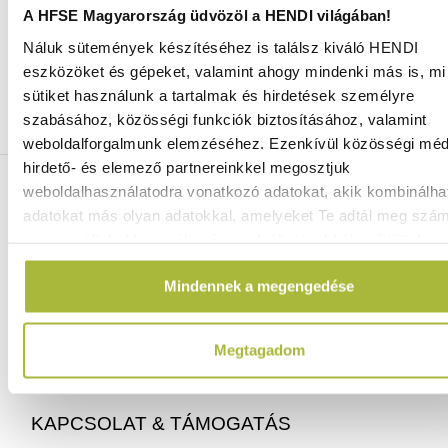
A HFSE Magyarország üdvözöl a HENDI világában!
Náluk sütemények készítéséhez is találsz kiváló HENDI
Ingyenes szállítás 25 000 Ft felett
eszközöket és gépeket, valamint ahogy mindenki más is, mi 
Szállítás akár 1 munkanapon belül
sütiket használunk a tartalmak és hirdetések személyre
Mindig a legkedvezőbb HENDI árak
szabásához, közösségi funkciók biztosításához, valamint
Több mint 2000 termék raktáron
weboldalforgalmunk elemzéséhez. Ezenkívül közösségi méd
hirdető- és elemező partnereinkkel megosztjuk
ELÉRHETŐSÉGEINK
weboldalhasználatodra vonatkozó adatokat, akik kombinálha
adatokat más olyan adatokkal, amelyeket Te adtál meg szá
vagy az általad használt más szolgáltatásokból gyűjtöttek.
06 (1) 770 1100
info@hfse.hu
Mindennek a megengedése
Megtagadom
KAPCSOLAT & TÁMOGATÁS