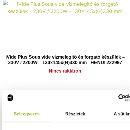
iVide Plus Sous vide vízmelegítő és forgató készülék –
230V / 2200W – 130x145x(H)330 mm - HENDI 222997
Nincs raktáron
256.520
Ft
(
201.984
Ft
+ ÁFA)
Beleegyezés
Részletek
A sütikr
KOSÁRBA