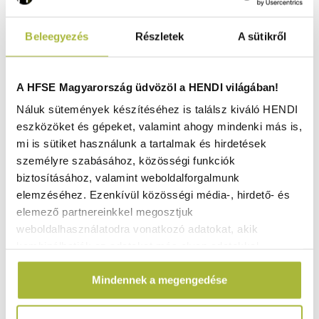
Beleegyezés
Részletek
A sütikről
AKCIÓ!
A HFSE Magyarország üdvözöl a HENDI világában!
Náluk sütemények készítéséhez is találsz kiváló HENDI
eszközöket és gépeket, valamint ahogy mindenki más is,
mi is sütiket használunk a tartalmak és hirdetések
személyre szabásához, közösségi funkciók
biztosításához, valamint weboldalforgalmunk
elemzéséhez. Ezenkívül közösségi média-, hirdető- és
elemező partnereinkkel megosztjuk
weboldalhasználatodra vonatkozó adatokat, akik
kombinálhatják az adatokat más olyan adatokkal,
Mikrohullámú sütő programozható 1000W – 25 L – 230V
amelyeket Te adtál meg számukra vagy az általad
/ 1550W – 511x432x(H)311 mm - HENDI 281444
Mindennek a megengedése
használt más szolgáltatásokból gyűjtöttek.
Raktáron