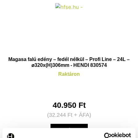
Magasa falú edény – fedél nélkül – Profi Line – 24L –
⌀320x(H)306mm - HENDI 830574
Raktáron
40.950
Ft
(
32.244
Ft
+ ÁFA)
KOSÁRBA