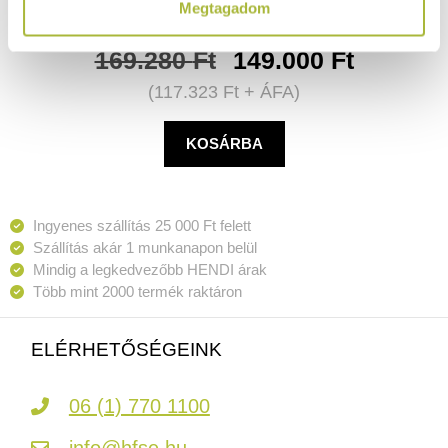
Megtagadom
169.280
Ft
149.000
Ft
(
117.323
Ft
+ ÁFA)
KOSÁRBA
Ingyenes szállítás 25 000 Ft felett
Szállítás akár 1 munkanapon belül
Mindig a legkedvezőbb HENDI árak
Több mint 2000 termék raktáron
ELÉRHETŐSÉGEINK
06 (1) 770 1100
info@hfse.hu