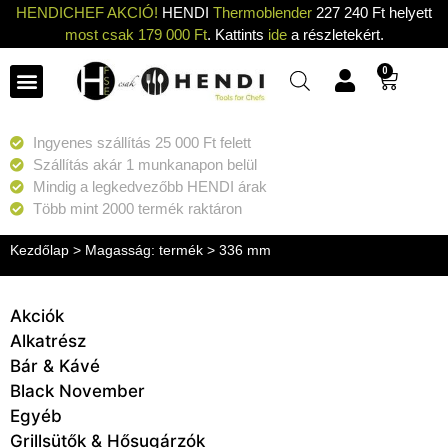
HENDICHEF AKCIÓ!
HENDI
Thermoblender
227 240 Ft helyett
most csak 179 000 Ft
. Kattints
ide
a részletekért.
0
Ingyenes szállítás 25 000 Ft felett
Szállítás akár 1 munkanapon belül
Mindig a legkedvezőbb HENDI árak
Több mint 2000 termék raktáron
Kezdőlap
> Magasság: termék > 336 mm
Akciók
Alkatrész
Bár & Kávé
Black November
Egyéb
Grillsütők & Hősugárzók