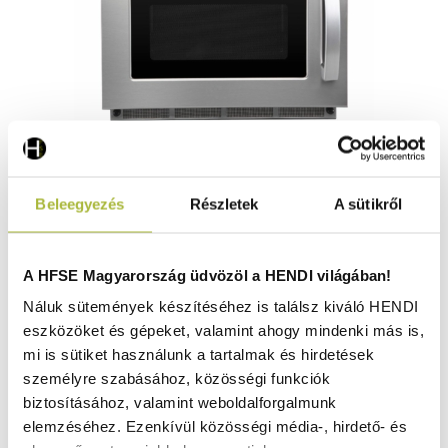
Mikrohullámú sütő programozható USB-n keresztül –
Beleegyezés
Részletek
A sütikről
1800 W HENDI 3000 W – 18 L - HENDI 281376
Raktáron
A HFSE Magyarország üdvözöl a HENDI világában!
Náluk sütemények készítéséhez is találsz kiváló HENDI
eszközöket és gépeket, valamint ahogy mindenki más is,
404.130
Ft
mi is sütiket használunk a tartalmak és hirdetések
(
318.213
Ft
+ ÁFA)
személyre szabásához, közösségi funkciók
biztosításához, valamint weboldalforgalmunk
KOSÁRBA
elemzéséhez. Ezenkívül közösségi média-, hirdető- és