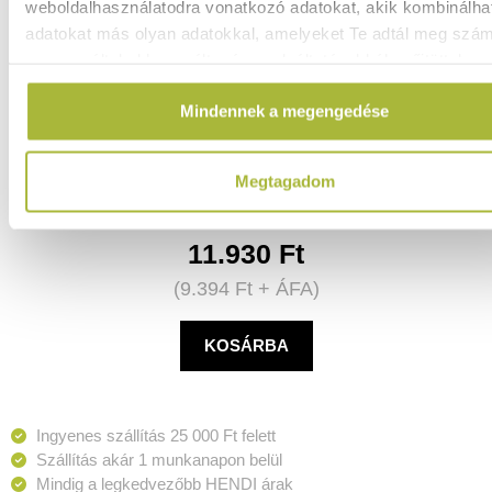
weboldalhasználatodra vonatkozó adatokat, akik kombinálha
adatokat más olyan adatokkal, amelyeket Te adtál meg szá
vagy az általad használt más szolgáltatásokból gyűjtöttek.
Konyhai mérleg 15 kg – 0-15 kg – 266x269x(H)34 mm -
Mindennek a megengedése
HENDI 580233
Raktáron
Megtagadom
11.930
Ft
(
9.394
Ft
+ ÁFA)
KOSÁRBA
Ingyenes szállítás 25 000 Ft felett
Szállítás akár 1 munkanapon belül
Mindig a legkedvezőbb HENDI árak