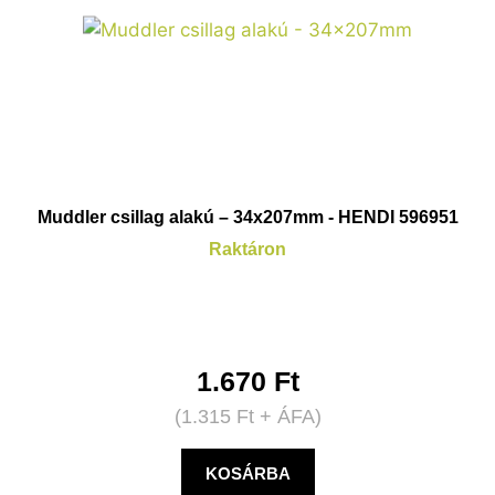
Muddler csillag alakú – 34x207mm - HENDI 596951
Raktáron
1.670
Ft
(
1.315
Ft
+ ÁFA)
KOSÁRBA