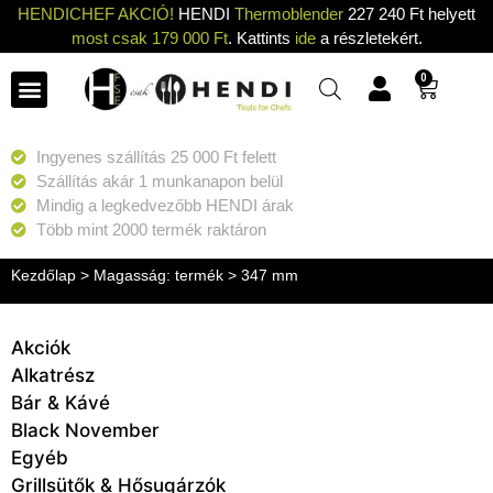
HENDICHEF AKCIÓ!
HENDI
Thermoblender
227 240 Ft helyett
most csak 179 000 Ft
. Kattints
ide
a részletekért.
0
Ingyenes szállítás 25 000 Ft felett
Szállítás akár 1 munkanapon belül
Mindig a legkedvezőbb HENDI árak
Több mint 2000 termék raktáron
Kezdőlap
> Magasság: termék > 347 mm
Akciók
Alkatrész
Bár & Kávé
Black November
Egyéb
Grillsütők & Hősugárzók