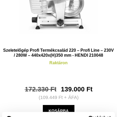
Szeletelőgép Profi Termékcsalád 220 – Profi Line – 230V
/ 280W – 440x420x(H)350 mm - HENDI 210048
Raktáron
172.330
Ft
139.000
Ft
(
109.449
Ft
+ ÁFA)
KOSÁRBA