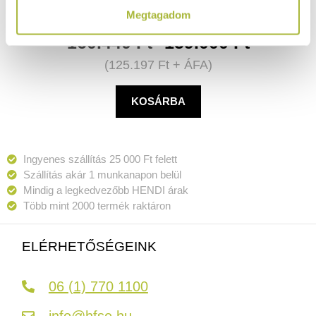
Megtagadom
160.440
Ft
159.000
Ft
(
125.197
Ft
+ ÁFA)
KOSÁRBA
Ingyenes szállítás 25 000 Ft felett
Szállítás akár 1 munkanapon belül
Mindig a legkedvezőbb HENDI árak
Több mint 2000 termék raktáron
ELÉRHETŐSÉGEINK
06 (1) 770 1100
info@hfse.hu