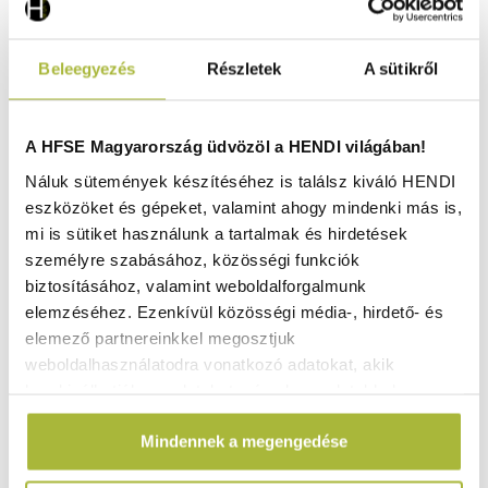
Beleegyezés
Részletek
A sütikről
AKCIÓ!
A HFSE Magyarország üdvözöl a HENDI világában!
Náluk sütemények készítéséhez is találsz kiváló HENDI
eszközöket és gépeket, valamint ahogy mindenki más is,
mi is sütiket használunk a tartalmak és hirdetések
személyre szabásához, közösségi funkciók
biztosításához, valamint weboldalforgalmunk
elemzéséhez. Ezenkívül közösségi média-, hirdető- és
elemező partnereinkkel megosztjuk
weboldalhasználatodra vonatkozó adatokat, akik
kombinálhatják az adatokat más olyan adatokkal,
Szeletelőgép Profi Termékcsalád 220 piros – Profi Line –
230V / 280W – 440x420x(H)350 mm - HENDI 970294
amelyeket Te adtál meg számukra vagy az általad
Mindennek a megengedése
használt más szolgáltatásokból gyűjtöttek.
Raktáron