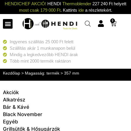
HENDICHEF AKCIÓ!
HENDI
Thermoblender
227 240 Ft helyett
most csak 179 000 Ft
. Kattints
ide
a részletekért.
0
Ingyenes szállítás 25 000 Ft felett
Szállítás akár 1 munkanapon belül
Mindig a legkedvezőbb HENDI árak
Több mint 2000 termék raktáron
Kezdőlap
> Magasság: termék > 357 mm
Akciók
Alkatrész
Bár & Kávé
Black November
Egyéb
Grillsütők & Hősugárzók