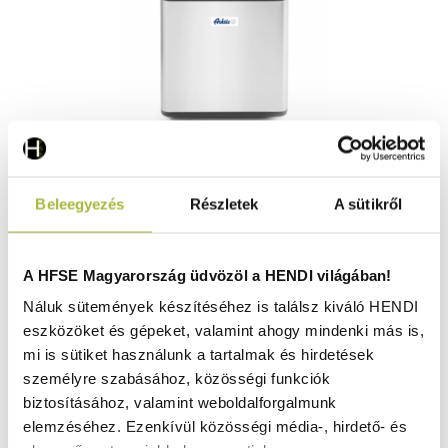
Fagylaltgép – 230V / 180W – 272x315x(H)362 mm -
Beleegyezés
Részletek
A sütikről
HENDI 274231
Raktáron
A HFSE Magyarország üdvözöl a HENDI világában!
Náluk sütemények készítéséhez is találsz kiváló HENDI
eszközöket és gépeket, valamint ahogy mindenki más is,
181.450
Ft
mi is sütiket használunk a tartalmak és hirdetések
(
142.874
Ft
+ ÁFA)
személyre szabásához, közösségi funkciók
biztosításához, valamint weboldalforgalmunk
KOSÁRBA
elemzéséhez. Ezenkívül közösségi média-, hirdető- és