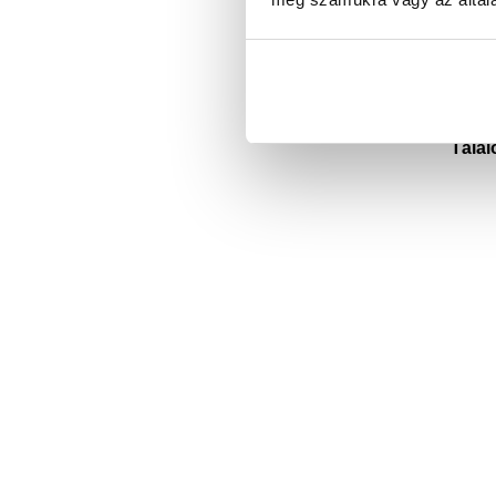
Tálal