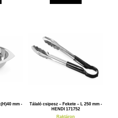
x(H)40 mm -
Tálaló csipesz – Fekete – L 250 mm -
0
HENDI 171752
Raktáron