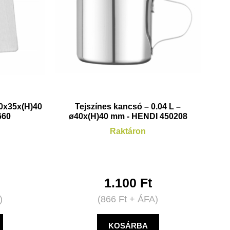
0x35x(H)40
Tejszínes kancsó – 0.04 L –
660
ø40x(H)40 mm - HENDI 450208
Raktáron
1.100
Ft
)
(
866
Ft
+ ÁFA)
KOSÁRBA