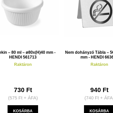
kin – 80 ml – ø80x(H)40 mm -
Nem dohányzó Tábla – 5
HENDI 561713
mm - HENDI 663
Raktáron
Raktáron
730
Ft
940
Ft
(
575
Ft
+ ÁFA)
(
740
Ft
+ ÁFA
KOSÁRBA
KOSÁRBA