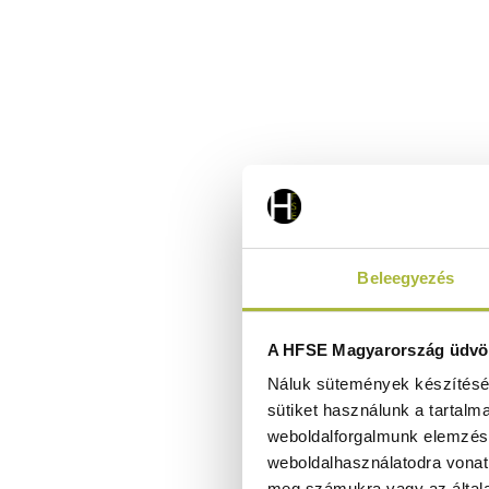
Beleegyezés
A HFSE Magyarország üdvöz
Náluk sütemények készítéséh
sütiket használunk a tartalm
weboldalforgalmunk elemzésé
weboldalhasználatodra vonat
meg számukra vagy az általa