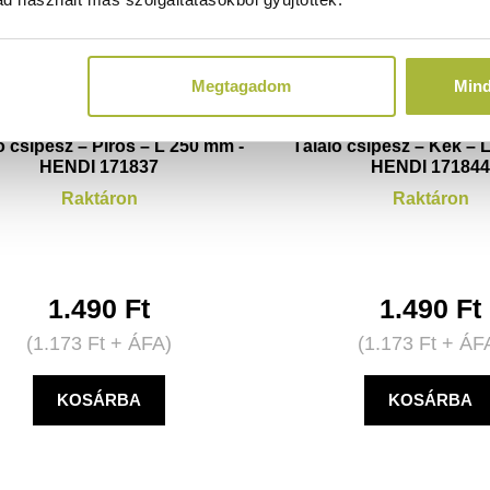
Megtagadom
Min
ó csipesz – Piros – L 250 mm -
Tálaló csipesz – Kék – 
HENDI 171837
HENDI 17184
Raktáron
Raktáron
1.490
Ft
1.490
Ft
(
1.173
Ft
+ ÁFA)
(
1.173
Ft
+ ÁF
KOSÁRBA
KOSÁRBA