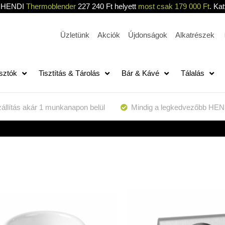
HENDI
Thermoblender
227 240 Ft helyett
most csak 179 000 Ft
. Kat
Üzletünk
Akciók
Újdonságok
Alkatrészek
sztók
Tisztítás & Tárolás
Bár & Kávé
Tálalás
állítás akár 1 munkanapon belül
Mindig a legkedvezőbb HEN