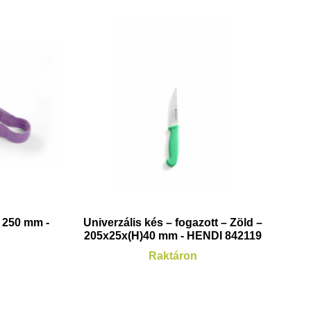
L 250 mm -
Univerzális kés – fogazott – Zöld –
2
205x25x(H)40 mm - HENDI 842119
Raktáron