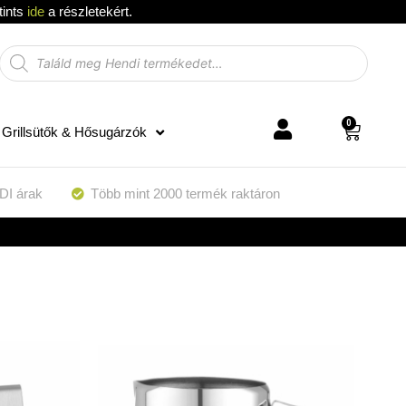
tints
ide
a részletekért.
0
Grillsütők & Hősugárzók
DI árak
Több mint 2000 termék raktáron