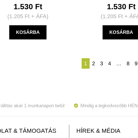
1.530
Ft
1.530
Ft
(
1.205
Ft
+ ÁFA)
(
1.205
Ft
+ ÁF
KOSÁRBA
KOSÁRBA
1
2
3
4
…
8
9
állítás akár 1 munkanapon belül
Mindig a legkedvezőbb HEN
LAT & TÁMOGATÁS
HÍREK & MÉDIA