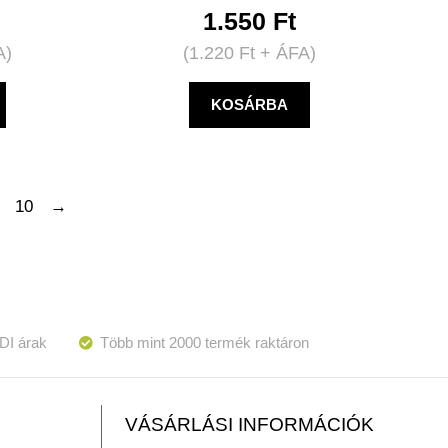
1.550
Ft
A)
(
1.220
Ft
+ ÁFA)
KOSÁRBA
10
→
DI árak
Több mint 2000 termék raktáron
VÁSÁRLÁSI INFORMÁCIÓK