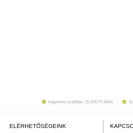
Ingyenes szállítás 25 000 Ft felett
Sz
KAPCSO
ELÉRHETŐSÉGEINK