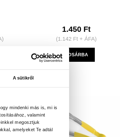
1.450
Ft
A)
(
1.142
Ft
+ ÁFA)
KOSÁRBA
A sütikről
ogy mindenki más is, mi is
tosításához, valamint
einkkel megosztjuk
kkal, amelyeket Te adtál