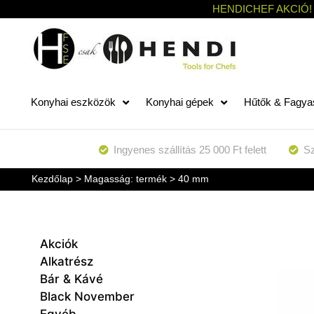
HENDICHEF AKCIÓ!
Konyhai eszközök
Konyhai gépek
Hűtők & Fagya
Ingyenes szállítás 25 000 Ft felett
Sz
Kezdőlap
> Magasság: termék > 40 mm
Akciók
Alkatrész
Bár & Kávé
Black November