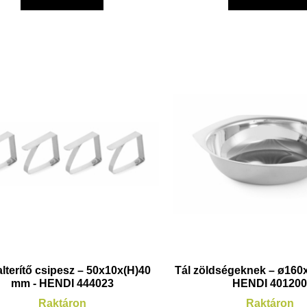
lterítő csipesz – 50x10x(H)40
Tál zöldségeknek – ø160
mm - HENDI 444023
HENDI 40120
Raktáron
Raktáron