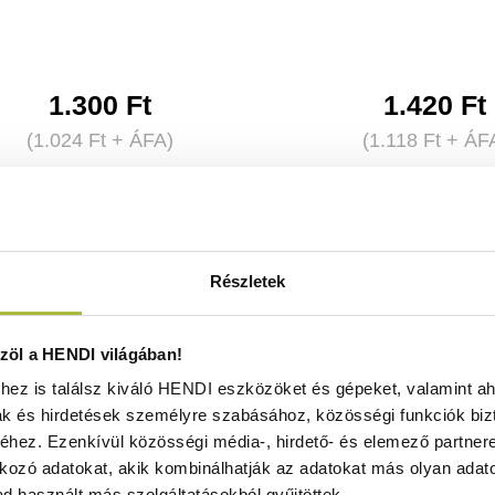
1.300
Ft
1.420
Ft
(
1.024
Ft
+ ÁFA)
(
1.118
Ft
+ ÁF
KOSÁRBA
KOSÁRBA
Részletek
öl a HENDI világában!
ez is találsz kiváló HENDI eszközöket és gépeket, valamint ah
ak és hirdetések személyre szabásához, közösségi funkciók biz
hez. Ezenkívül közösségi média-, hirdető- és elemező partner
kozó adatokat, akik kombinálhatják az adatokat más olyan adato
d használt más szolgáltatásokból gyűjtöttek.