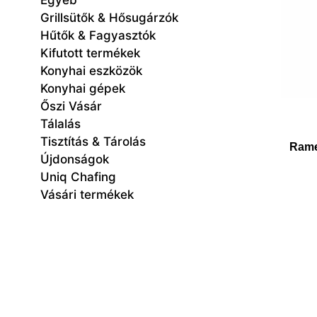
Egyéb
Grillsütők & Hősugárzók
Hűtők & Fagyasztók
Kifutott termékek
Konyhai eszközök
Konyhai gépek
Őszi Vásár
Tálalás
Tisztítás & Tárolás
Rame
Újdonságok
Uniq Chafing
Vásári termékek