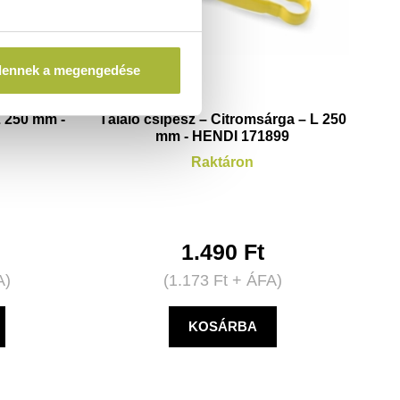
dennek a megengedése
L 250 mm -
Tálaló csipesz – Citromsárga – L 250
4
mm - HENDI 171899
Raktáron
1.490
Ft
A)
(
1.173
Ft
+ ÁFA)
KOSÁRBA