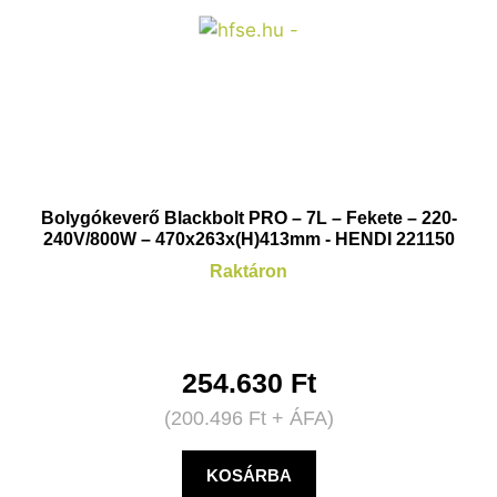
Bolygókeverő Blackbolt PRO – 7L – Fekete – 220-
240V/800W – 470x263x(H)413mm - HENDI 221150
Raktáron
254.630
Ft
(
200.496
Ft
+ ÁFA)
KOSÁRBA