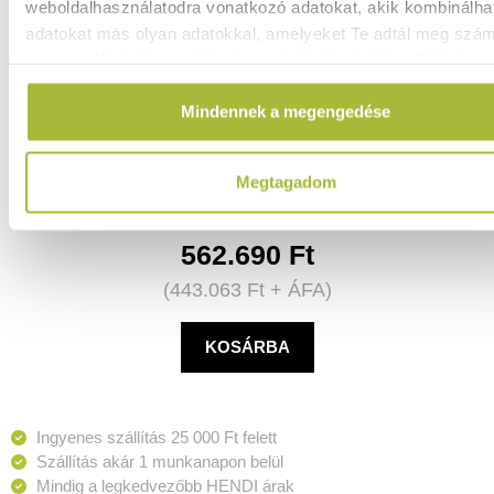
weboldalhasználatodra vonatkozó adatokat, akik kombinálha
adatokat más olyan adatokkal, amelyeket Te adtál meg szá
vagy az általad használt más szolgáltatásokból gyűjtöttek.
Holdomat – Alacsony hőmérsékletű sütő – 230V / 1200W
Mindennek a megengedése
– 495x690x(H)415 mm - HENDI 225479
Raktáron
Megtagadom
562.690
Ft
(
443.063
Ft
+ ÁFA)
KOSÁRBA
Ingyenes szállítás 25 000 Ft felett
Szállítás akár 1 munkanapon belül
Mindig a legkedvezőbb HENDI árak