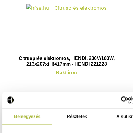
Citrusprés elektromos, HENDI, 230V/180W,
213x207x(H)417mm - HENDI 221228
Raktáron
64.360
Ft
(
50.677
Ft
+ ÁFA)
Beleegyezés
Részletek
A sütikr
KOSÁRBA