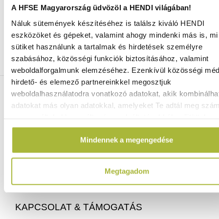
A HFSE Magyarország üdvözöl a HENDI világában!
Náluk sütemények készítéséhez is találsz kiváló HENDI
Ingyenes szállítás 25 000 Ft felett
eszközöket és gépeket, valamint ahogy mindenki más is, mi 
Szállítás akár 1 munkanapon belül
sütiket használunk a tartalmak és hirdetések személyre
Mindig a legkedvezőbb HENDI árak
szabásához, közösségi funkciók biztosításához, valamint
Több mint 2000 termék raktáron
weboldalforgalmunk elemzéséhez. Ezenkívül közösségi méd
hirdető- és elemező partnereinkkel megosztjuk
ELÉRHETŐSÉGEINK
weboldalhasználatodra vonatkozó adatokat, akik kombinálha
adatokat más olyan adatokkal, amelyeket Te adtál meg szá
vagy az általad használt más szolgáltatásokból gyűjtöttek.
06 (1) 770 1100
info@hfse.hu
Mindennek a megengedése
Megtagadom
KAPCSOLAT & TÁMOGATÁS