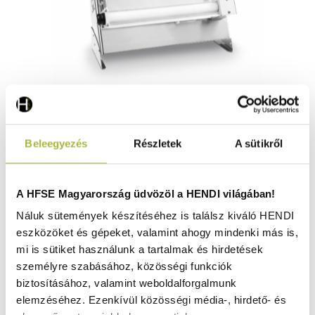
Elektromos tésztanyújtó gép 500 – 230V / 370W –
Beleegyezés
Részletek
A sütikről
645x360x(H)430 mm - HENDI 226612
Raktáron
A HFSE Magyarország üdvözöl a HENDI világában!
Náluk sütemények készítéséhez is találsz kiváló HENDI
eszközöket és gépeket, valamint ahogy mindenki más is,
393.450
Ft
mi is sütiket használunk a tartalmak és hirdetések
(
309.803
Ft
+ ÁFA)
személyre szabásához, közösségi funkciók
biztosításához, valamint weboldalforgalmunk
KOSÁRBA
elemzéséhez. Ezenkívül közösségi média-, hirdető- és