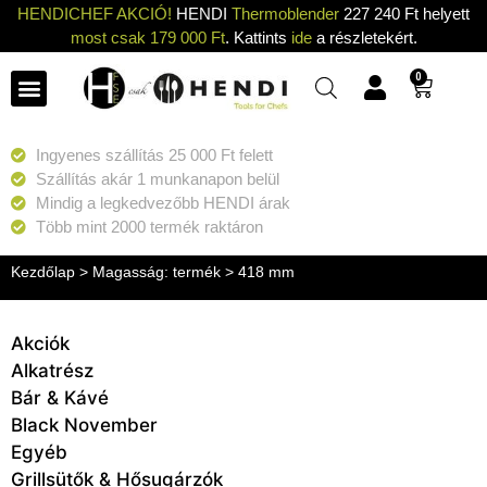
HENDICHEF AKCIÓ!
HENDI
Thermoblender
227 240 Ft helyett
most csak 179 000 Ft
. Kattints
ide
a részletekért.
0
Ingyenes szállítás 25 000 Ft felett
Szállítás akár 1 munkanapon belül
Mindig a legkedvezőbb HENDI árak
Több mint 2000 termék raktáron
Kezdőlap
> Magasság: termék > 418 mm
Akciók
Alkatrész
Bár & Kávé
Black November
Egyéb
Grillsütők & Hősugárzók