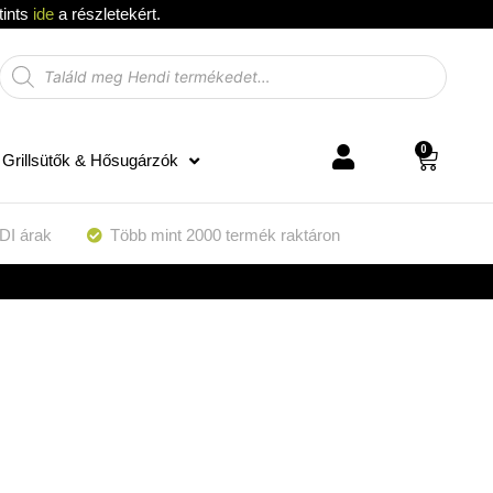
tints
ide
a részletekért.
0
Grillsütők & Hősugárzók
DI árak
Több mint 2000 termék raktáron