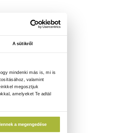
A sütikről
ogy mindenki más is, mi is
tosításához, valamint
einkkel megosztjuk
kkal, amelyeket Te adtál
dennek a megengedése