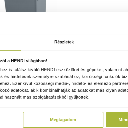
Részletek
Szemetes – konténer
öl a HENDI világában!
ervizkocsihoz – AmerBox –
ez is találsz kiváló HENDI eszközöket és gépeket, valamint ah
40x(H)447mm - HENDI 816288
ak és hirdetések személyre szabásához, közösségi funkciók biz
Raktáron
hez. Ezenkívül közösségi média-, hirdető- és elemező partner
kozó adatokat, akik kombinálhatják az adatokat más olyan adato
d használt más szolgáltatásokból gyűjtöttek.
5.090
Ft
(
4.008
Ft
+ ÁFA)
Megtagadom
Min
KOSÁRBA