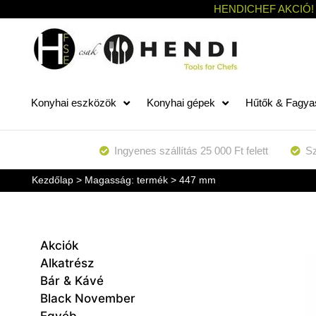
HENDICHEF AKCIÓ!
Konyhai eszközök
Konyhai gépek
Hűtők & Fagya
Ingyenes szállítás 25 000 Ft felett
Sz
Kezdőlap
> Magasság: termék > 447 mm
Akciók
Alkatrész
Bár & Kávé
Black November