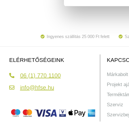
Ingyenes szállítás 25 000 Ft felett
Sz
KAPCSO
ELÉRHETŐSÉGEINK
Márkabolt
06 (1) 770 1100
Projekt aj
info@hfse.hu
Terméktá
Szerviz
Szervizbe