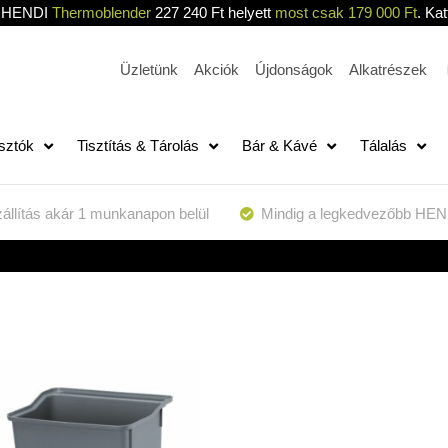
HENDI
Thermoblender
227 240 Ft helyett
most csak 179 000 Ft
. Kat
Üzletünk
Akciók
Újdonságok
Alkatrészek
sztók
Tisztítás & Tárolás
Bár & Kávé
Tálalás
állítás akár 1 munkanapon belül
Mindig a legkedvezőbb HEN