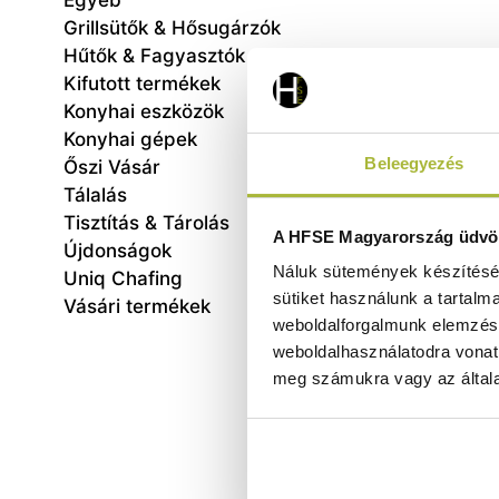
Egyéb
Grillsütők & Hősugárzók
Hűtők & Fagyasztók
Kifutott termékek
Konyhai eszközök
Konyhai gépek
Beleegyezés
Őszi Vásár
Tálalás
Tisztítás & Tárolás
A HFSE Magyarország üdvöz
Újdonságok
sz
Náluk sütemények készítéséh
325x2
Uniq Chafing
sütiket használunk a tartalm
Vásári termékek
weboldalforgalmunk elemzésé
weboldalhasználatodra vonat
meg számukra vagy az általa