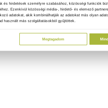
ak és hirdetések személyre szabásához, közösségi funkciók biz
hez. Ezenkívül közösségi média-, hirdető- és elemező partner
kozó adatokat, akik kombinálhatják az adatokat más olyan adato
d használt más szolgáltatásokból gyűjtöttek.
Megtagadom
Min