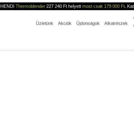
HENDI
Thermoblender
227 240 Ft helyett
most csak 179 000 Ft
. Kat
Üzletünk
Akciók
Újdonságok
Alkatrészek