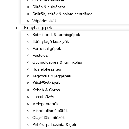
Olajsütés kellékei
Sütés & cukrászat
Szűrők, sziták & saláta centrifuga
Vágódeszkák
Konyhai gépek
Botmixerek & turmixgépek
Edényfogó kesztyűk
Forró ital gépek
Füstölés
Gyümölcsprés & turmixolás
Hús előkészítés
Jégkocka & jéggépek
Kávéfőzőgépek
Kebab & Gyros
Lassú főzés
Melegentartók
Mikrohullámú sütők
Olajsütők, fritőzök
Pirítós, palacsinta & gofri