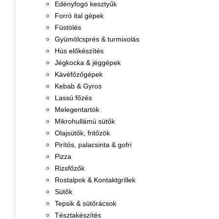
Edényfogó kesztyűk
Forró ital gépek
Füstölés
Gyümölcsprés & turmixolás
Hús előkészítés
Jégkocka & jéggépek
Kávéfőzőgépek
Kebab & Gyros
Lassú főzés
Melegentartók
Mikrohullámú sütők
Olajsütők, fritőzök
Pirítós, palacsinta & gofri
Pizza
Rizsfőzők
Rostalpok & Kontaktgrillek
Sütők
Tepsik & sütőrácsok
Tésztakészítés