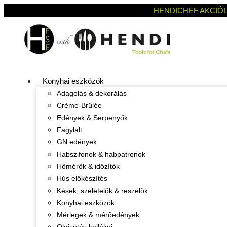
HENDICHEF AKCIÓ!
Konyhai eszközök
Adagolás & dekorálás
Crème-Brûlée
Edények & Serpenyők
Fagylalt
GN edények
Habszifonok & habpatronok
Hőmérők & időzítők
Hús előkészítés
Kések, szeletelők & reszelők
Konyhai eszközök
Mérlegek & mérőedények