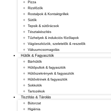
Pizza
Rizsfőzők
Rostalpok & Kontaktgrillek
Sütők
Tepsik & sütőrácsok
Tésztakészítés
Tűzhelyek & indukciós főzőlapok
Vágóeszközök, szeletelők & reszelők
Vákuumcsomagolás
Hűtők & Fagyasztók
Bárhűtők
Hűtőpultok & fagyasztók
Hűtőszekrények & fagyasztók
Hűtővitrinek & fagyasztók
Sokkolók
Tartozékok
Tisztítás & Tárolás
Bútorzat
Higiénia