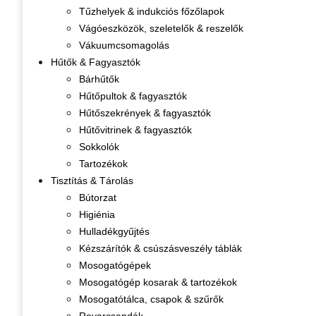
Tűzhelyek & indukciós főzőlapok
Vágóeszközök, szeletelők & reszelők
Vákuumcsomagolás
Hűtők & Fagyasztók
Bárhűtők
Hűtőpultok & fagyasztók
Hűtőszekrények & fagyasztók
Hűtővitrinek & fagyasztók
Sokkolók
Tartozékok
Tisztítás & Tárolás
Bútorzat
Higiénia
Hulladékgyűjtés
Kézszárítók & csúszásveszély táblák
Mosogatógépek
Mosogatógép kosarak & tartozékok
Mosogatótálca, csapok & szűrők