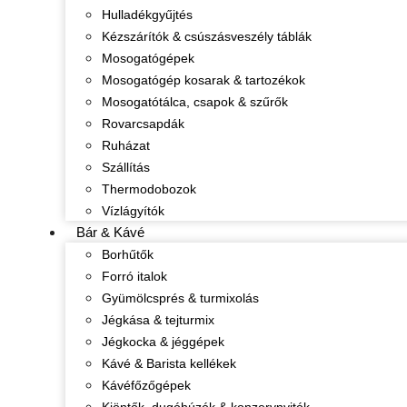
Hulladékgyűjtés
Kézszárítók & csúszásveszély táblák
Mosogatógépek
Mosogatógép kosarak & tartozékok
Mosogatótálca, csapok & szűrők
Rovarcsapdák
Ruházat
Szállítás
Thermodobozok
Vízlágyítók
Bár & Kávé
Borhűtők
Forró italok
Gyümölcsprés & turmixolás
Jégkása & tejturmix
Jégkocka & jéggépek
Kávé & Barista kellékek
Kávéfőzőgépek