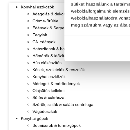
sütiket használunk a tartalm
Konyhai eszközök
weboldalforgalmunk elemzésé
Adagolás & dekorálás
weboldalhasználatodra vonat
Crème-Brûlée
meg számukra vagy az általa
Edények & Serpenyők
Fagylalt
GN edények
Habszifonok & habpatronok
Hőmérők & időzítők
Hús előkészítés
Kések, szeletelők & reszelők
Konyhai eszközök
Mérlegek & mérőedények
Olajsütés kellékei
Sütés & cukrászat
Szűrők, sziták & saláta centrifuga
Vágódeszkák
Konyhai gépek
Botmixerek & turmixgépek