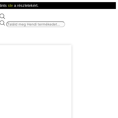
tints
ide
a részletekért.