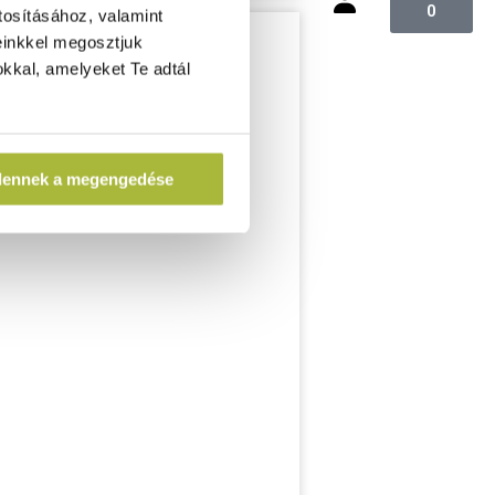
0
tosításához, valamint
einkkel megosztjuk
kkal, amelyeket Te adtál
dennek a megengedése