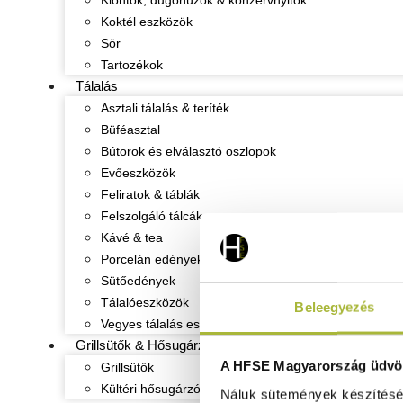
Kiöntők, dugóhúzók & konzervnyitók
Koktél eszközök
Sör
Tartozékok
Tálalás
Asztali tálalás & teríték
Büféasztal
Bútorok és elválasztó oszlopok
Evőeszközök
Feliratok & táblák
Felszolgáló tálcák
Kávé & tea
Porcelán edények
Sütőedények
Tálalóeszközök
Beleegyezés
Vegyes tálalás eszközök
Grillsütők & Hősugárzók
A HFSE Magyarország üdvöz
Grillsütők
Kültéri hősugárzók
Náluk sütemények készítéséh