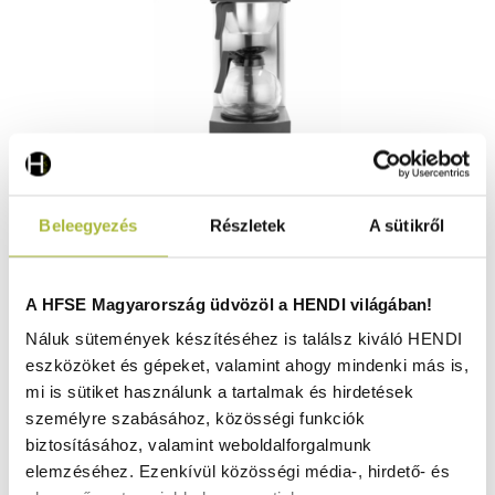
Kávégép Kitchen Termékcsalád – 230V / 2100W –
Beleegyezés
Részletek
A sütikről
195x370x(H)430 mm - HENDI 208304
Nincs raktáron
A HFSE Magyarország üdvözöl a HENDI világában!
Náluk sütemények készítéséhez is találsz kiváló HENDI
eszközöket és gépeket, valamint ahogy mindenki más is,
97.970
Ft
mi is sütiket használunk a tartalmak és hirdetések
(
77.142
Ft
+ ÁFA)
személyre szabásához, közösségi funkciók
biztosításához, valamint weboldalforgalmunk
KOSÁRBA
elemzéséhez. Ezenkívül közösségi média-, hirdető- és