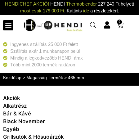
HENDICHEF AKCIÓ!
HENDI
Thermoblender
227 240 Ft helyett
most csak 179 000 Ft
. Kattints
ide
a részletekért.
0
Ingyenes szállítás 25 000 Ft felett
Szállítás akár 1 munkanapon belül
Mindig a legkedvezőbb HENDI árak
Több mint 2000 termék raktáron
Kezdőlap
> Magasság: termék > 465 mm
Akciók
Alkatrész
Bár & Kávé
Black November
Egyéb
Grillsütők & Hősugárzók