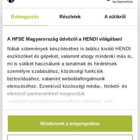
Beleegyezés
Részletek
A sütikről
A HFSE Magyarország üdvözöl a HENDI világában!
Náluk sütemények készítéséhez is találsz kiváló HENDI
eszközöket és gépeket, valamint ahogy mindenki más is,
mi is sütiket használunk a tartalmak és hirdetések
személyre szabásához, közösségi funkciók
biztosításához, valamint weboldalforgalmunk
elemzéséhez. Ezenkívül közösségi média-, hirdető- és
elemező partnereinkkel megosztjuk
weboldalhasználatodra vonatkozó adatokat, akik
kombinálhatják az adatokat más olyan adatokkal,
Vattacukork gép – Fekete – 220-240V/1130W –
amelyeket Te adtál meg számukra vagy az általad
520x520x(H)503mm - HENDI 282816
Mindennek a megengedése
használt más szolgáltatásokból gyűjtöttek.
Raktáron