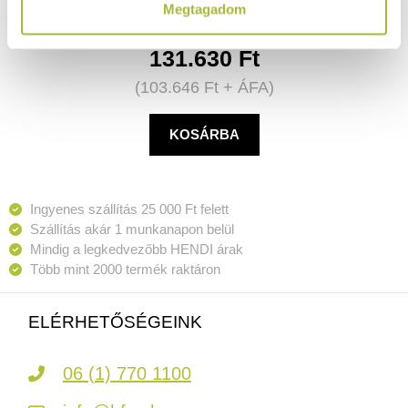
Megtagadom
131.630
Ft
(
103.646
Ft
+ ÁFA)
KOSÁRBA
Ingyenes szállítás 25 000 Ft felett
Szállítás akár 1 munkanapon belül
Mindig a legkedvezőbb HENDI árak
Több mint 2000 termék raktáron
ELÉRHETŐSÉGEINK
06 (1) 770 1100