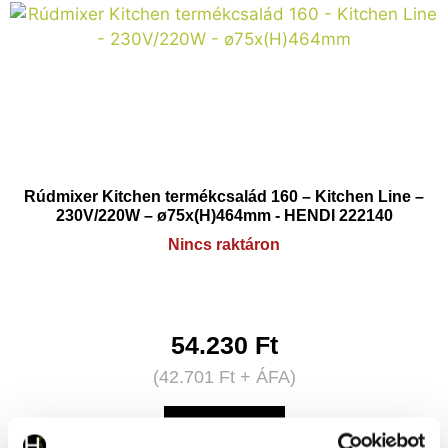
Rúdmixer Kitchen termékcsalád 160 – Kitchen Line –
230V/220W – ø75x(H)464mm - HENDI 222140
Nincs raktáron
54.230
Ft
(
42.701
Ft
+ ÁFA)
KOSÁRBA