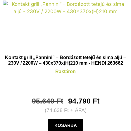
Kontakt grill „Pannini” – Bordázott tetejű és sima aljú –
230V / 2200W – 430x370x(H)210 mm - HENDI 263662
Raktáron
95.640
Ft
94.790
Ft
(
74.638
Ft
+ ÁFA)
KOSÁRBA