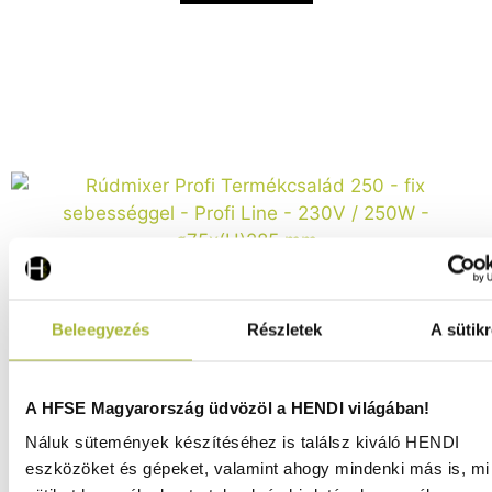
Beleegyezés
Részletek
A sütikr
Rúdmixer Profi Termékcsalád 250 – fix sebességgel –
A HFSE Magyarország üdvözöl a HENDI világában!
Profi Line – 230V / 250W – ø75x(H)285 mm - HENDI
224328
Náluk sütemények készítéséhez is találsz kiváló HENDI
eszközöket és gépeket, valamint ahogy mindenki más is, mi 
Raktáron