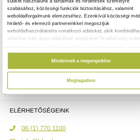
sütiket használunk a tartalmak és hirdetések személyre
szabásához, közösségi funkciók biztosításához, valamint
weboldalforgalmunk elemzéséhez. Ezenkívül közösségi méd
107.460
Ft
hirdető- és elemező partnereinkkel megosztjuk
(
84.614
Ft
+ ÁFA)
weboldalhasználatodra vonatkozó adatokat, akik kombinálha
adatokat más olyan adatokkal, amelyeket Te adtál meg szá
vagy az általad használt más szolgáltatásokból gyűjtöttek.
KOSÁRBA
Mindennek a megengedése
Ingyenes szállítás 25 000 Ft felett
Szállítás akár 1 munkanapon belül
Megtagadom
Mindig a legkedvezőbb HENDI árak
Több mint 2000 termék raktáron
ELÉRHETŐSÉGEINK
06 (1) 770 1100