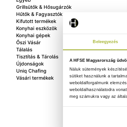
Egyéb
Grillsütők & Hősugárzók
Hűtők & Fagyasztók
Kifutott termékek
Konyhai eszközök
Konyhai gépek
Beleegyezés
Őszi Vásár
Tálalás
Tisztítás & Tárolás
Te
A HFSE Magyarország üdvöz
Újdonságok
260x3
Náluk sütemények készítéséh
Uniq Chafing
sütiket használunk a tartalm
Vásári termékek
weboldalforgalmunk elemzésé
weboldalhasználatodra vonat
meg számukra vagy az általa