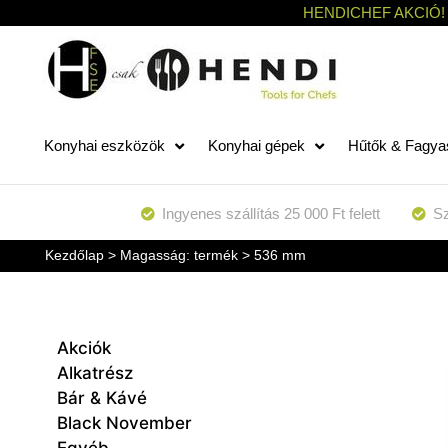
HENDICHEF AKCIÓ!
Konyhai eszközök
Konyhai gépek
Hűtők & Fagya
Ingyenes szállítás 25 000 Ft felett
Sz
Kezdőlap
> Magasság: termék > 536 mm
Akciók
Alkatrész
Bár & Kávé
Black November