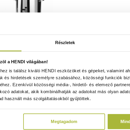
Részletek
jadagoló – 10,5 l – 10.5 L –
öl a HENDI világában!
60x(H)536 mm - HENDI 425343
ez is találsz kiváló HENDI eszközöket és gépeket, valamint ah
Raktáron
ak és hirdetések személyre szabásához, közösségi funkciók biz
hez. Ezenkívül közösségi média-, hirdető- és elemező partner
kozó adatokat, akik kombinálhatják az adatokat más olyan adato
d használt más szolgáltatásokból gyűjtöttek.
98.520
Ft
(
77.575
Ft
+ ÁFA)
Megtagadom
Min
KOSÁRBA