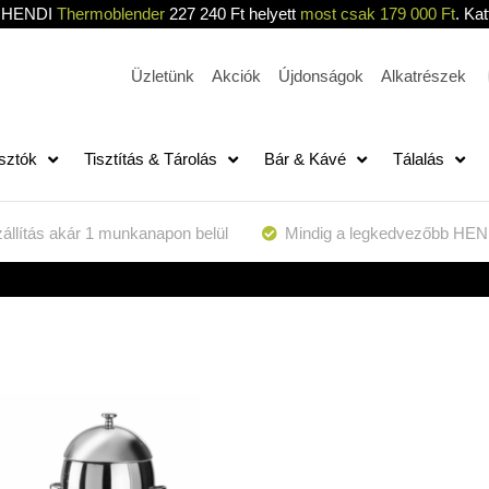
HENDI
Thermoblender
227 240 Ft helyett
most csak 179 000 Ft
. Kat
Üzletünk
Akciók
Újdonságok
Alkatrészek
sztók
Tisztítás & Tárolás
Bár & Kávé
Tálalás
állítás akár 1 munkanapon belül
Mindig a legkedvezőbb HEN