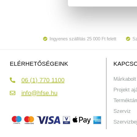
Ingyenes szállítás 25 000 Ft felett
Sz
KAPCSO
ELÉRHETŐSÉGEINK
Márkabolt
06 (1) 770 1100
Projekt aj
info@hfse.hu
Terméktá
Szerviz
Szervizbe