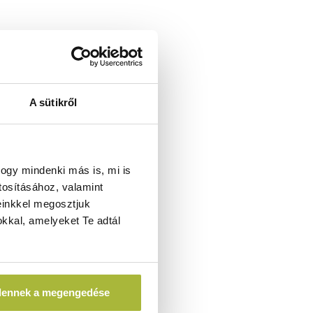
A sütikről
ogy mindenki más is, mi is
tosításához, valamint
einkkel megosztjuk
kkal, amelyeket Te adtál
dennek a megengedése