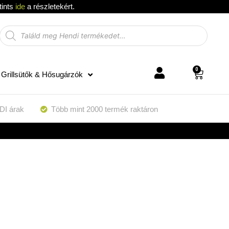
tints
ide
a részletekért.
0
Grillsütők & Hősugárzók
DI árak
Több mint 2000 termék raktáron