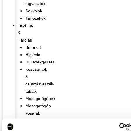
fagyasztók
Sokkolók
Tartozékok
Tisztítás
&
Tárolás
Bútorzat
Higiénia
Hulladékgyűjtés
Kézszárítók
&
csúszásveszély
táblák
Mosogatógépek
Mosogatógép
kosarak
&
tartozékok