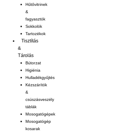
Hűtővitrinek
&
fagyasztók
Sokkolók
Tartozékok
Tisztítás
&
Tárolás
Bútorzat
Higiénia
Hulladékgyűjtés
Kézszárítók
&
csúszásveszély
táblák
Mosogatógépek
Mosogatógép
kosarak