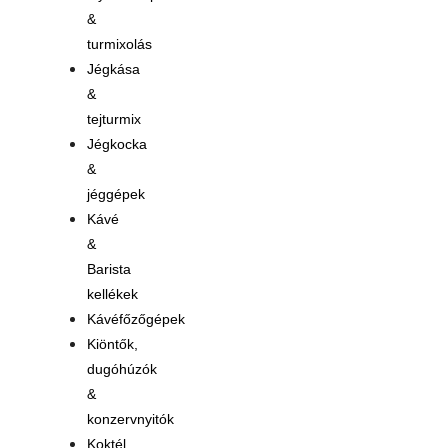
&
turmixolás
Jégkása
&
tejturmix
Jégkocka
&
jéggépek
Kávé
&
Barista
kellékek
Kávéfőzőgépek
Kiöntők,
dugóhúzók
&
konzervnyitók
Koktél