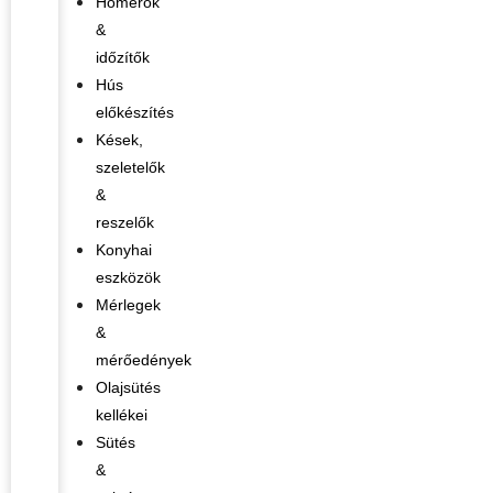
Hőmérők
&
időzítők
Hús
előkészítés
Kések,
szeletelők
&
reszelők
Konyhai
eszközök
Mérlegek
&
mérőedények
Olajsütés
kellékei
Sütés
&