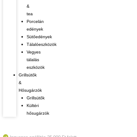
&
tea
Porcelán
edények
Sütőedények
Tálalóeszközök
Vegyes
tálalás
eszközök
Grillsütők
&
Hősugárzók
Grillsütők
Kültéri
hősugárzók