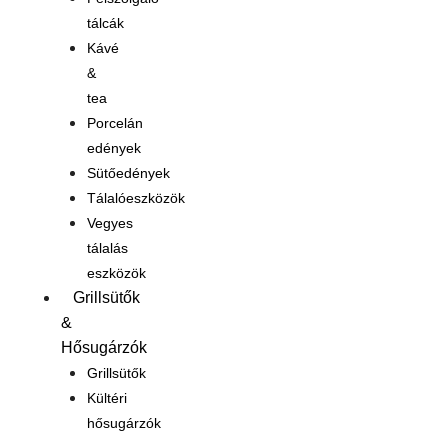
tálcák
Kávé
&
tea
Porcelán
edények
Sütőedények
Tálalóeszközök
Vegyes
tálalás
eszközök
Grillsütők
&
Hősugárzók
Grillsütők
Kültéri
hősugárzók