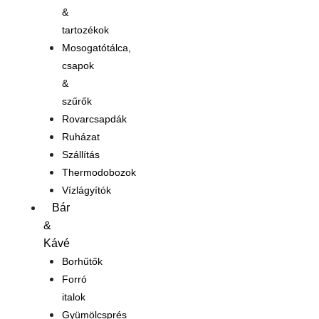
&
tartozékok
Mosogatótálca,
csapok
&
szűrők
Rovarcsapdák
Ruházat
Szállítás
Thermodobozok
Vízlágyítók
Bár
&
Kávé
Borhűtők
Forró
italok
Gyümölcsprés