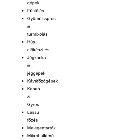
gépek
Füstölés
Gyümölcsprés
&
turmixolás
Hús
előkészítés
Jégkocka
&
jéggépek
Kávéfőzőgépek
Kebab
&
Gyros
Lassú
főzés
Melegentartók
Mikrohullámú