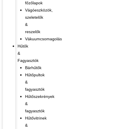
főzőlapok
Vágóeszközök,
szeletelők
&
reszelők
Vákuumcsomagolás
Hűtők
&
Fagyasztók
Bárhűtők
Hűtőpultok
&
fagyasztók
Hűtőszekrények
&
fagyasztók
Hűtővitrinek
&