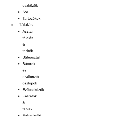
eszközök
Sör
Tartozékok
Tálalás
Asztali
tálalás
&
teríték
Büféasztal
Bútorok
és
elválasztó
oszlopok
Evőeszközök
Feliratok
&
táblák
Felszolgáló