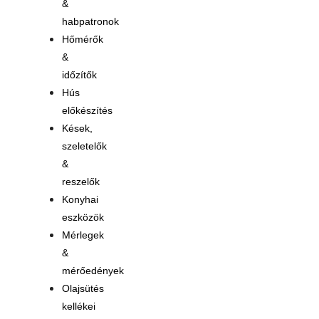
&
habpatronok
Hőmérők
&
időzítők
Hús
előkészítés
Kések,
szeletelők
&
reszelők
Konyhai
eszközök
Mérlegek
&
mérőedények
Olajsütés
kellékei