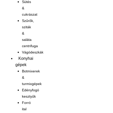
Sütés
&
cukrászat
Szűrők,
sziták
&
saláta
centrifuga
Vágódeszkák
Konyhai
gépek
Botmixerek
&
turmixgépek
Edényfogó
kesztyűk
Forró
ital