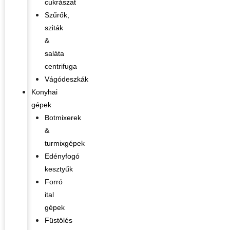
cukrászat
Szűrők,
sziták
&
saláta
centrifuga
Vágódeszkák
Konyhai
gépek
Botmixerek
&
turmixgépek
Edényfogó
kesztyűk
Forró
ital
gépek
Füstölés