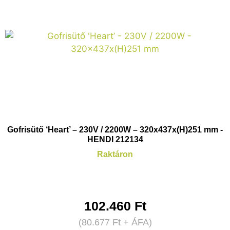
Gofrisütő ‘Heart’ – 230V / 2200W – 320x437x(H)251 mm -
HENDI 212134
Raktáron
102.460
Ft
(
80.677
Ft
+ ÁFA)