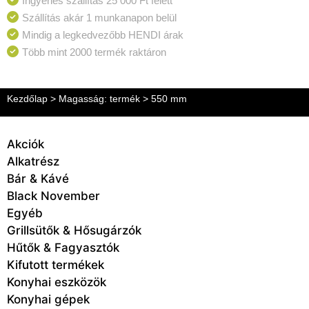
Ingyenes szállítás 25 000 Ft felett
Szállítás akár 1 munkanapon belül
Mindig a legkedvezőbb HENDI árak
Több mint 2000 termék raktáron
Kezdőlap
> Magasság: termék > 550 mm
Akciók
Alkatrész
Bár & Kávé
Black November
Egyéb
Grillsütők & Hősugárzók
Hűtők & Fagyasztók
Kifutott termékek
Konyhai eszközök
Konyhai gépek