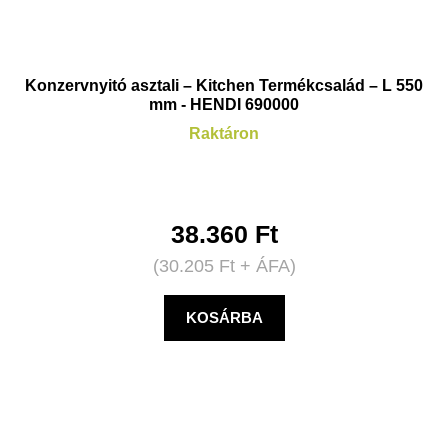
Konzervnyitó asztali – Kitchen Termékcsalád – L 550
mm - HENDI 690000
Raktáron
38.360
Ft
(
30.205
Ft
+ ÁFA)
KOSÁRBA