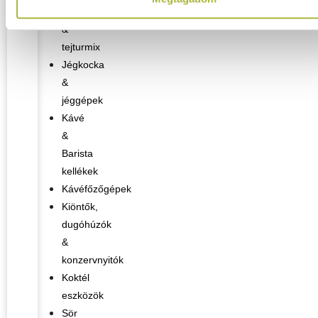
Jégkása
&
tejturmix
Jégkocka
&
jéggépek
Kávé
&
Barista
kellékek
Kávéfőzőgépek
Kiöntők,
dugóhúzók
&
konzervnyitók
Koktél
eszközök
Sör