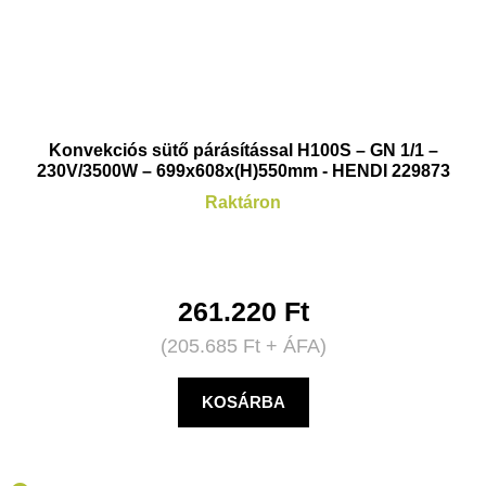
Konvekciós sütő párásítással H100S – GN 1/1 –
230V/3500W – 699x608x(H)550mm - HENDI 229873
Raktáron
261.220
Ft
(
205.685
Ft
+ ÁFA)
KOSÁRBA