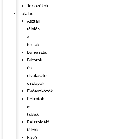
Tartozékok
Tálalás
Asztali
tálalás
&
teríték
Büféasztal
Bútorok
és
elválasztó
oszlopok
Evőeszközök
Feliratok
&
táblák
Felszolgáló
tálcák
Kávé