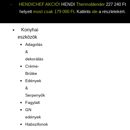
HENDICHEF AKCIÓ!
HENDI
Thermoblender
227 240 Ft
helyett
most csak 179 000 Ft
. Kattints
ide
a részletekért.
Konyhai
eszközök
Adagolás
&
dekorálás
Crème-
Brûlée
Edények
&
Serpenyők
Fagylalt
GN
edények
Habszifonok