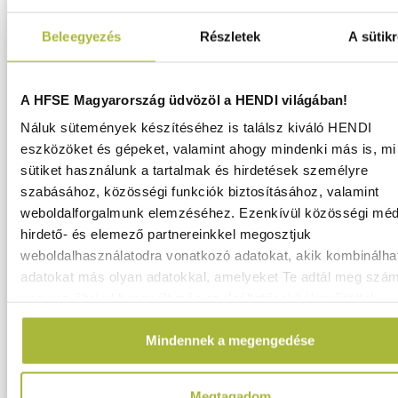
Mosogatótálca,
csapok
Beleegyezés
Részletek
A sütikr
&
szűrők
A HFSE Magyarország üdvözöl a HENDI világában!
Rovarcsapdák
Ruházat
Náluk sütemények készítéséhez is találsz kiváló HENDI
Szállítás
eszközöket és gépeket, valamint ahogy mindenki más is, mi 
Thermodobozok
sütiket használunk a tartalmak és hirdetések személyre
Vízlágyítók
szabásához, közösségi funkciók biztosításához, valamint
weboldalforgalmunk elemzéséhez. Ezenkívül közösségi méd
Bár
hirdető- és elemező partnereinkkel megosztjuk
&
weboldalhasználatodra vonatkozó adatokat, akik kombinálha
Kávé
adatokat más olyan adatokkal, amelyeket Te adtál meg szá
Borhűtők
vagy az általad használt más szolgáltatásokból gyűjtöttek.
Forró
italok
Mindennek a megengedése
Gyümölcsprés
&
turmixolás
Megtagadom