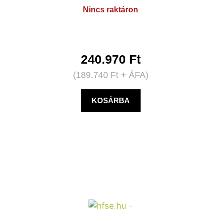
Nincs raktáron
240.970
Ft
(
189.740
Ft
+ ÁFA)
KOSÁRBA