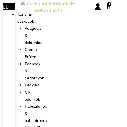
0
Konyhai
eszközök
Adagolás
&
dekorálás
Crème-
Brûlée
Edények
&
Serpenyők
Fagylalt
GN
edények
Habszifonok
&
habpatronok