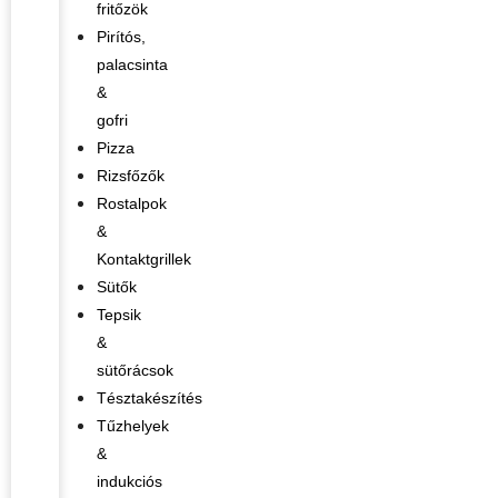
fritőzök
Pirítós,
palacsinta
&
gofri
Pizza
Rizsfőzők
Rostalpok
&
Kontaktgrillek
Sütők
Tepsik
&
sütőrácsok
Tésztakészítés
Tűzhelyek
&
indukciós