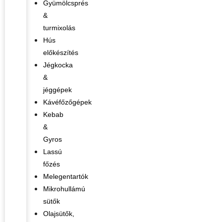
Gyümölcsprés
&
turmixolás
Hús
előkészítés
Jégkocka
&
jéggépek
Kávéfőzőgépek
Kebab
&
Gyros
Lassú
főzés
Melegentartók
Mikrohullámú
sütők
Olajsütők,