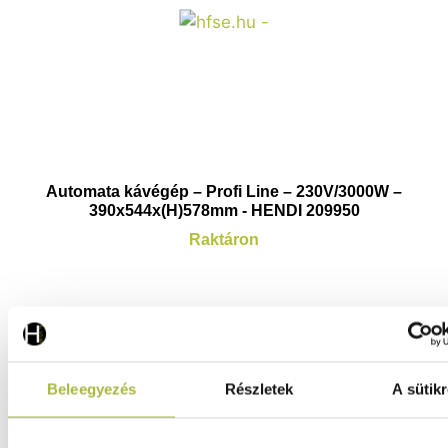
Automata kávégép – Profi Line – 230V/3000W –
390x544x(H)578mm - HENDI 209950
Raktáron
1.212.940
Ft
(
955.071
Ft
+ ÁFA)
Beleegyezés
Részletek
A sütikr
KOSÁRBA