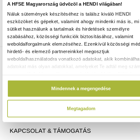
A HFSE Magyarország üdvözöl a HENDI világában!
Náluk sütemények készítéséhez is találsz kiváló HENDI
Ingyenes szállítás 25 000 Ft felett
eszközöket és gépeket, valamint ahogy mindenki más is, mi 
Szállítás akár 1 munkanapon belül
sütiket használunk a tartalmak és hirdetések személyre
Mindig a legkedvezőbb HENDI árak
szabásához, közösségi funkciók biztosításához, valamint
Több mint 2000 termék raktáron
weboldalforgalmunk elemzéséhez. Ezenkívül közösségi méd
hirdető- és elemező partnereinkkel megosztjuk
ELÉRHETŐSÉGEINK
weboldalhasználatodra vonatkozó adatokat, akik kombinálha
adatokat más olyan adatokkal, amelyeket Te adtál meg szá
06 (1) 770 1100
vagy az általad használt más szolgáltatásokból gyűjtöttek.
info@hfse.hu
Mindennek a megengedése
Megtagadom
KAPCSOLAT & TÁMOGATÁS