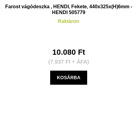
Farost vágódeszka , HENDI, Fekete, 440x325x(H)6mm -
HENDI 505779
Raktáron
10.080
Ft
(
7.937
Ft
+ ÁFA)
KOSÁRBA