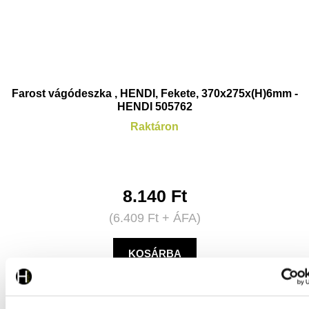
Farost vágódeszka , HENDI, Fekete, 370x275x(H)6mm -
HENDI 505762
Raktáron
8.140
Ft
(
6.409
Ft
+ ÁFA)
KOSÁRBA