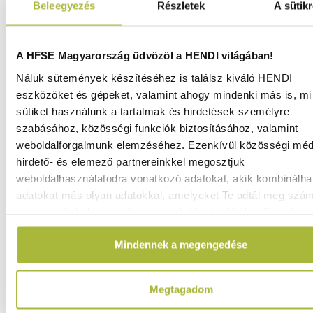
Beleegyezés
Részletek
A sütikr
A HFSE Magyarország üdvözöl a HENDI világában!
Náluk sütemények készítéséhez is találsz kiváló HENDI
eszközöket és gépeket, valamint ahogy mindenki más is, mi 
sütiket használunk a tartalmak és hirdetések személyre
szabásához, közösségi funkciók biztosításához, valamint
weboldalforgalmunk elemzéséhez. Ezenkívül közösségi méd
hirdető- és elemező partnereinkkel megosztjuk
weboldalhasználatodra vonatkozó adatokat, akik kombinálha
adatokat más olyan adatokkal, amelyeket Te adtál meg szá
vagy az általad használt más szolgáltatásokból gyűjtöttek.
Pizza deszka fogantyúval, HENDI, ⌀356x(H)6mm - HENDI
500040
Mindennek a megengedése
Raktáron
Megtagadom