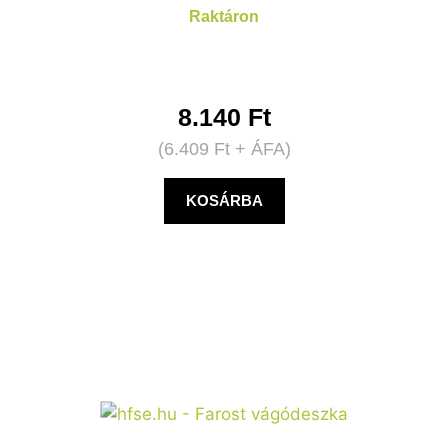
Raktáron
8.140
Ft
(
6.409
Ft
+ ÁFA)
KOSÁRBA