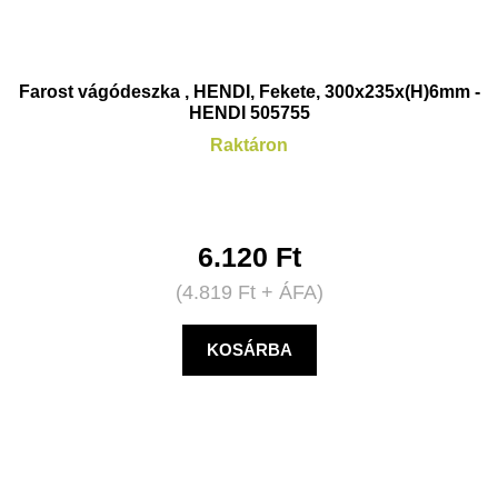
Farost vágódeszka , HENDI, Fekete, 300x235x(H)6mm -
HENDI 505755
Raktáron
6.120
Ft
(
4.819
Ft
+ ÁFA)
KOSÁRBA