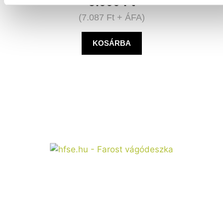
9.000
Ft
(
7.087
Ft
+ ÁFA)
KOSÁRBA