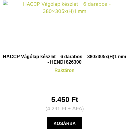
HACCP Vágólap készlet – 6 darabos – 380x305x(H)1 mm
- HENDI 826300
Raktáron
5.450
Ft
(
4.291
Ft
+ ÁFA)
KOSÁRBA