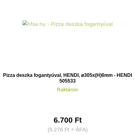
Pizza deszka fogantyúval, HENDI, ⌀305x(H)6mm - HENDI
505533
Raktáron
6.700
Ft
(
5.276
Ft
+ ÁFA)