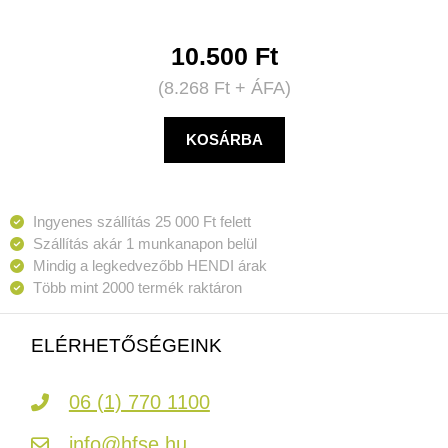
10.500
Ft
(
8.268
Ft
+ ÁFA)
KOSÁRBA
Ingyenes szállítás 25 000 Ft felett
Szállítás akár 1 munkanapon belül
Mindig a legkedvezőbb HENDI árak
Több mint 2000 termék raktáron
ELÉRHETŐSÉGEINK
06 (1) 770 1100
info@hfse.hu