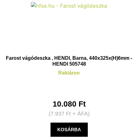
Farost vágódeszka , HENDI, Barna, 440x325x(H)6mm -
HENDI 505748
Raktáron
10.080
Ft
(
7.937
Ft
+ ÁFA)
KOSÁRBA