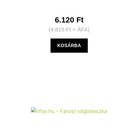
6.120
Ft
(
4.819
Ft
+ ÁFA)
KOSÁRBA