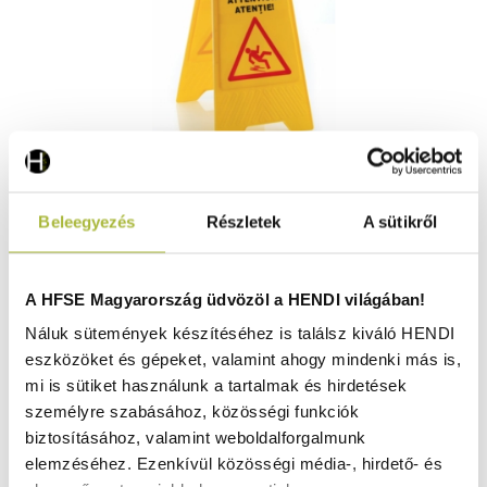
Csúszásveszély figyelmeztető tábla – 300x460x(H)615
Beleegyezés
Részletek
A sütikről
mm - HENDI 663950
Raktáron
A HFSE Magyarország üdvözöl a HENDI világában!
Náluk sütemények készítéséhez is találsz kiváló HENDI
eszközöket és gépeket, valamint ahogy mindenki más is,
4.910
Ft
mi is sütiket használunk a tartalmak és hirdetések
(
3.866
Ft
+ ÁFA)
személyre szabásához, közösségi funkciók
biztosításához, valamint weboldalforgalmunk
KOSÁRBA
elemzéséhez. Ezenkívül közösségi média-, hirdető- és