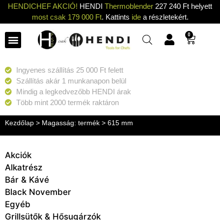
HENDICHEF AKCIÓ!
HENDI
Thermoblender
227 240 Ft helyett
most csak 179 000 Ft
. Kattints
ide
a részletekért.
0
Ingyenes szállítás 25 000 Ft felett
Szállítás akár 1 munkanapon belül
Mindig a legkedvezőbb HENDI árak
Több mint 2000 termék raktáron
Kezdőlap
> Magasság: termék > 615 mm
Akciók
Alkatrész
Bár & Kávé
Black November
Egyéb
Grillsütők & Hősugárzók