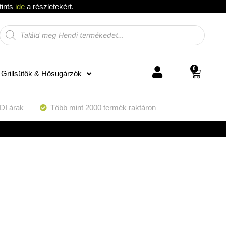
tints
ide
a részletekért.
0
Grillsütők & Hősugárzók
DI árak
Több mint 2000 termék raktáron