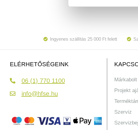
Ingyenes szállítás 25 000 Ft felett
Sz
KAPCSO
ELÉRHETŐSÉGEINK
Márkabolt
06 (1) 770 1100
Projekt aj
info@hfse.hu
Terméktá
Szerviz
Szervizbe