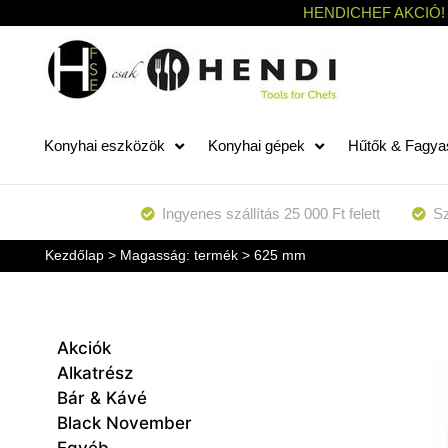
HENDICHEF AKCIÓ!
Konyhai eszközök
Konyhai gépek
Hűtők & Fagya
Ingyenes szállítás 25 000 Ft felett
Sz
Kezdőlap
> Magasság: termék > 625 mm
Akciók
Alkatrész
Bár & Kávé
Black November