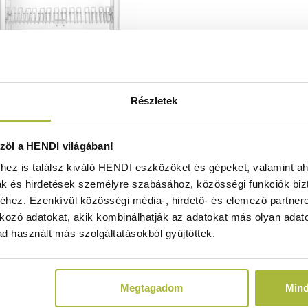
Részletek
 sterilizáló UV fertőtlenítő –
öl a HENDI világában!
V/25W, 510x160x(H)610mm -
ez is találsz kiváló HENDI eszközöket és gépeket, valamint ah
HENDI 281246
ak és hirdetések személyre szabásához, közösségi funkciók biz
Raktáron
hez. Ezenkívül közösségi média-, hirdető- és elemező partner
kozó adatokat, akik kombinálhatják az adatokat más olyan adato
d használt más szolgáltatásokból gyűjtöttek.
75.490
Ft
(
59.441
Ft
+ ÁFA)
Megtagadom
Min
KOSÁRBA