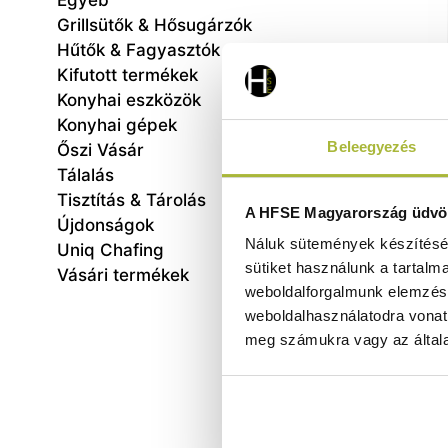
Egyéb
Grillsütők & Hősugárzók
Hűtők & Fagyasztók
Kifutott termékek
Konyhai eszközök
Konyhai gépek
Beleegyezés
Őszi Vásár
Tálalás
Tisztítás & Tárolás
Kés
A HFSE Magyarország üdvöz
Újdonságok
230
Náluk sütemények készítéséh
Uniq Chafing
sütiket használunk a tartalm
Vásári termékek
weboldalforgalmunk elemzésé
weboldalhasználatodra vonat
meg számukra vagy az általa