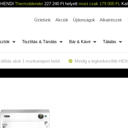
HENDI
Thermoblender
227 240 Ft helyett
most csak 179 000 Ft
. Kat
Üzletünk
Akciók
Újdonságok
Alkatrészek
sztók
Tisztítás & Tárolás
Bár & Kávé
Tálalás
állítás akár 1 munkanapon belül
Mindig a legkedvezőbb HEN