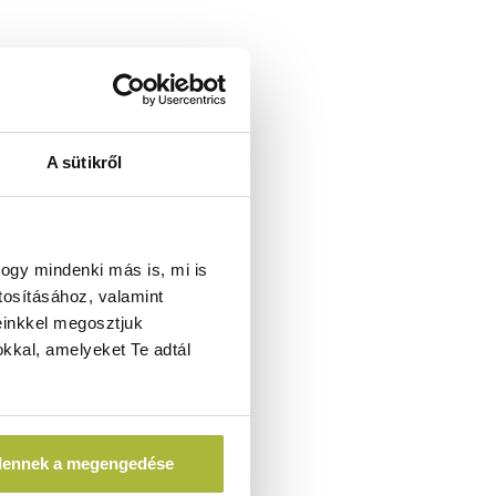
A sütikről
ogy mindenki más is, mi is
tosításához, valamint
einkkel megosztjuk
kkal, amelyeket Te adtál
dennek a megengedése