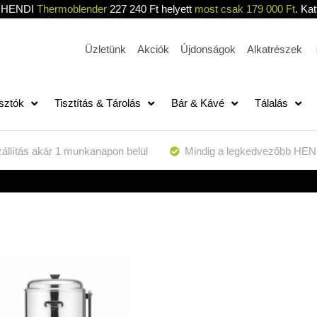
HENDI
Thermoblender
227 240 Ft helyett
most csak 179 000 Ft
. Kat
Üzletünk
Akciók
Újdonságok
Alkatrészek
sztók
Tisztítás & Tárolás
Bár & Kávé
Tálalás
állítás akár 1 munkanapon belül
Mindig a legkedvezőbb HEN