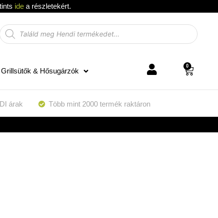
tints
ide
a részletekért.
0
Grillsütők & Hősugárzók
DI árak
Több mint 2000 termék raktáron