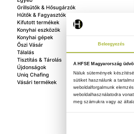
Egyéb
Grillsütők & Hősugárzók
Hűtők & Fagyasztók
Kifutott termékek
Konyhai eszközök
Konyhai gépek
Beleegyezés
Őszi Vásár
Tálalás
Tisztítás & Tárolás
Ital 
A HFSE Magyarország üdvöz
Újdonságok
230V
Náluk sütemények készítéséh
Uniq Chafing
sütiket használunk a tartalm
Vásári termékek
weboldalforgalmunk elemzésé
weboldalhasználatodra vonat
meg számukra vagy az általa