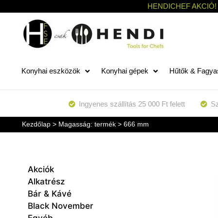
HENDICHEF AKCIÓ!
Konyhai eszközök
Konyhai gépek
Hűtők & Fagya
Ingyenes szállítás 25 000 Ft felett
Sz
Kezdőlap
> Magasság: termék > 666 mm
Akciók
Alkatrész
Bár & Kávé
Black November