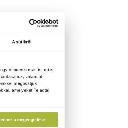
A sütikről
ogy mindenki más is, mi is
tosításához, valamint
einkkel megosztjuk
kkal, amelyeket Te adtál
dennek a megengedése