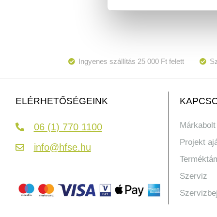
Ingyenes szállítás 25 000 Ft felett
Sz
KAPCSO
ELÉRHETŐSÉGEINK
Márkabolt
06 (1) 770 1100
Projekt aj
info@hfse.hu
Terméktá
Szerviz
Szervizbe