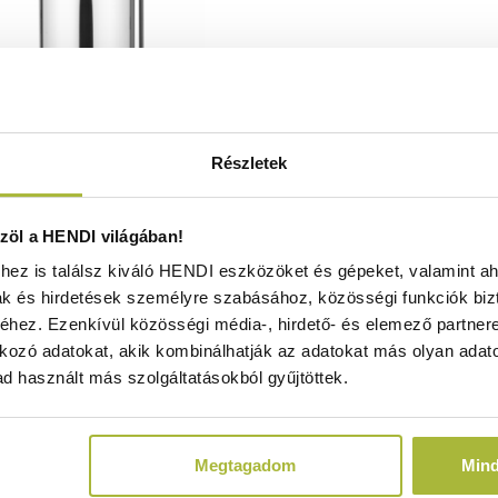
Részletek
melegentartó duplafalú – 18 L –
öl a HENDI világában!
 / 2200W – ø288x(H)602 mm -
ez is találsz kiváló HENDI eszközöket és gépeket, valamint ah
HENDI 211502
ak és hirdetések személyre szabásához, közösségi funkciók biz
Raktáron
hez. Ezenkívül közösségi média-, hirdető- és elemező partner
kozó adatokat, akik kombinálhatják az adatokat más olyan adato
d használt más szolgáltatásokból gyűjtöttek.
63.320
Ft
(
49.858
Ft
+ ÁFA)
Megtagadom
Min
KOSÁRBA