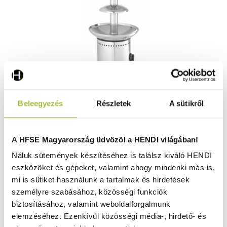
Csokoládé szökőkút 5 szintes – 230V / 265W –
Beleegyezés
Részletek
A sütikről
ø330x(H)700 mm - HENDI 274156
Raktáron
A HFSE Magyarország üdvözöl a HENDI világában!
Náluk sütemények készítéséhez is találsz kiváló HENDI
eszközöket és gépeket, valamint ahogy mindenki más is,
165.660
Ft
mi is sütiket használunk a tartalmak és hirdetések
(
130.441
Ft
+ ÁFA)
személyre szabásához, közösségi funkciók
biztosításához, valamint weboldalforgalmunk
KOSÁRBA
elemzéséhez. Ezenkívül közösségi média-, hirdető- és