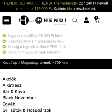
HENDICHEF AKCIÓ!
HENDI
Thermoblender
227 240 Ft helyett
most csak 179 000 Ft
. Kattints
ide
a részletekért.
0
Ingyenes szállítás 25 000 Ft felett
Szállítás akár 1 munkanapon belül
Mindig a legkedvezőbb HENDI árak
Több mint 2000 termék raktáron
Kezdőlap
> Magasság: termék > 709 mm
Akciók
Alkatrész
Bár & Kávé
Black November
Egyéb
Grillsütők & Hősugárzók