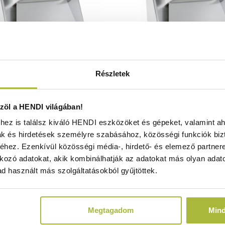
Részletek
uch and Go 400 elektromos
Elektromos tésztasüt
öl a HENDI világában!
észta nyújtógép – 230V/250W –
230V/250W – 665x435x(
ez is találsz kiváló HENDI eszközöket és gépeket, valamint ah
35x(H)715mm - HENDI 220368
HENDI 22664
ak és hirdetések személyre szabásához, közösségi funkciók biz
Raktáron
Raktáron
hez. Ezenkívül közösségi média-, hirdető- és elemező partner
kozó adatokat, akik kombinálhatják az adatokat más olyan adato
d használt más szolgáltatásokból gyűjtöttek.
597.360
Ft
617.610
F
(
470.362
Ft
+ ÁFA)
(
486.307
Ft
+ Á
Megtagadom
Min
KOSÁRBA
KOSÁRBA