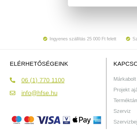
Ingyenes szállítás 25 000 Ft felett
Sz
KAPCSO
ELÉRHETŐSÉGEINK
Márkabolt
06 (1) 770 1100
Projekt aj
info@hfse.hu
Terméktá
Szerviz
Szervizbe