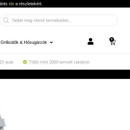
tints
ide
a részletekért.
0
Grillsütők & Hősugárzók
DI árak
Több mint 2000 termék raktáron