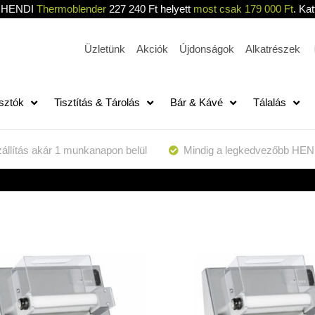
HENDI
Thermoblender
227 240 Ft helyett
most csak 179 000 Ft
. Kat
Üzletünk
Akciók
Újdonságok
Alkatrészek
sztók
Tisztítás & Tárolás
Bár & Kávé
Tálalás
állítás akár 1 munkanapon belül
Mindig a legkedvezőbb HEN