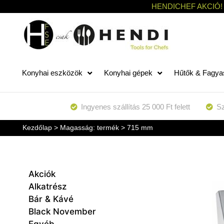
HENDICHEF AKCIÓ!
Konyhai eszközök
Konyhai gépek
Hűtők & Fagya
Ingyenes szállítás 25 000 Ft felett
Sz
Kezdőlap
> Magasság: termék > 715 mm
Akciók
Alkatrész
Bár & Kávé
Black November