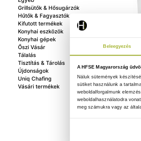
Egyéb
Grillsütők & Hősugárzók
Hűtők & Fagyasztók
Kifutott termékek
Konyhai eszközök
Konyhai gépek
Beleegyezés
Őszi Vásár
Tálalás
Tisztítás & Tárolás
To
A HFSE Magyarország üdvöz
Újdonságok
pizzat
Náluk sütemények készítéséh
585x4
Uniq Chafing
sütiket használunk a tartalm
Vásári termékek
weboldalforgalmunk elemzésé
weboldalhasználatodra vonat
meg számukra vagy az általa