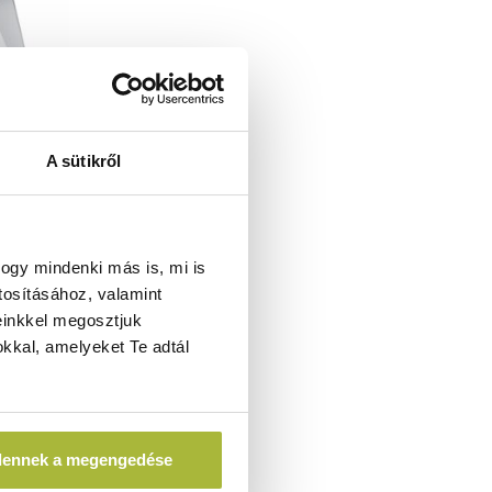
A sütikről
ő 500 –
H)715mm -
ogy mindenki más is, mi is
3
tosításához, valamint
einkkel megosztjuk
kkal, amelyeket Te adtál
t
FA)
dennek a megengedése