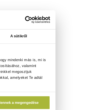
A sütikről
ogy mindenki más is, mi is
tosításához, valamint
einkkel megosztjuk
kkal, amelyeket Te adtál
dennek a megengedése