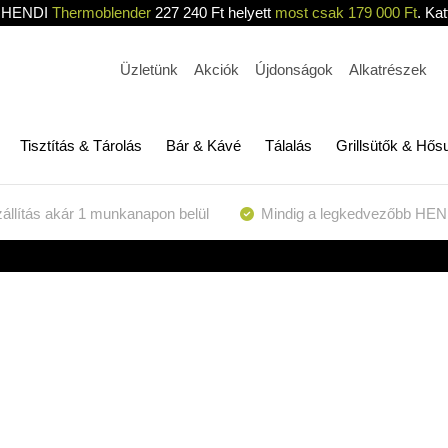
HENDI
Thermoblender
227 240 Ft helyett
most csak 179 000 Ft
. Kat
Üzletünk
Akciók
Újdonságok
Alkatrészek
Tisztítás & Tárolás
Bár & Kávé
Tálalás
Grillsütők & Hős
állítás akár 1 munkanapon belül
Mindig a legkedvezőbb HEN