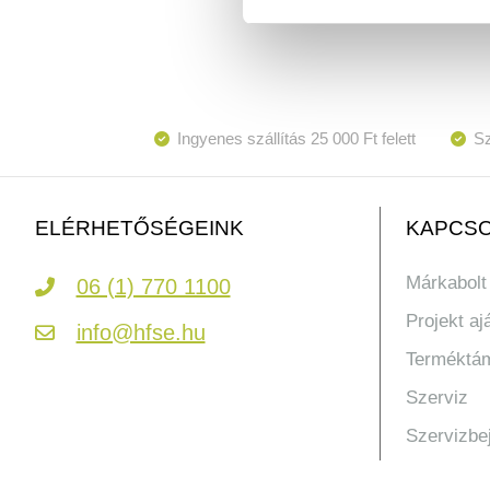
Ingyenes szállítás 25 000 Ft felett
Sz
KAPCSO
ELÉRHETŐSÉGEINK
Márkabolt
06 (1) 770 1100
Projekt aj
info@hfse.hu
Terméktá
Szerviz
Szervizbe