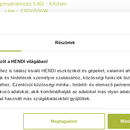
Részletek
onyahámozó 5 KG – Kitchen
öl a HENDI világában!
Line – 230V/550W
ez is találsz kiváló HENDI eszközöket és gépeket, valamint ah
540x(H)802mm - HENDI 229200
ak és hirdetések személyre szabásához, közösségi funkciók biz
Raktáron
hez. Ezenkívül közösségi média-, hirdető- és elemező partner
kozó adatokat, akik kombinálhatják az adatokat más olyan adato
d használt más szolgáltatásokból gyűjtöttek.
542.230
Ft
(
426.953
Ft
+ ÁFA)
Megtagadom
Min
KOSÁRBA