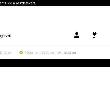
tints
ide
a részletekért.
0
ugárzók
DI árak
Több mint 2000 termék raktáron