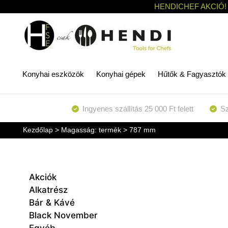
HENDICHEF AKCIÓ!
Konyhai eszközök
Konyhai gépek
Hűtők & Fagyasztók
Ingyenes szállítás 25 000 Ft felett
Sz
Kezdőlap
> Magasság: termék > 787 mm
Akciók
Alkatrész
Bár & Kávé
Black November