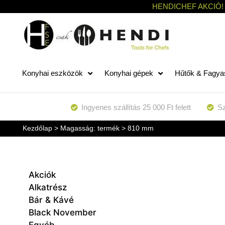
HENDICHEF AKCIÓ!
Konyhai eszközök
Konyhai gépek
Hűtők & Fagya
Ingyenes szállítás 25 000 Ft felett
Sz
Kezdőlap
> Magasság: termék > 810 mm
Akciók
Alkatrész
Bár & Kávé
Black November