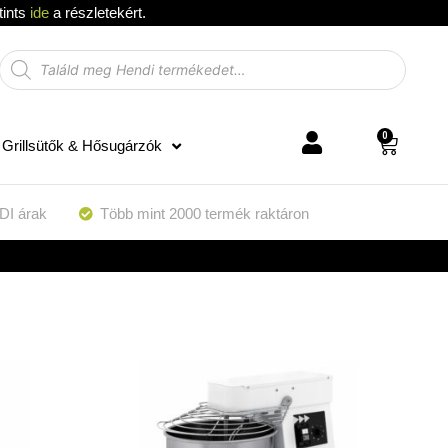
tints
ide
a részletekért.
0
Grillsütők & Hősugárzók
DI árak
Több mint 2000 termék raktáron