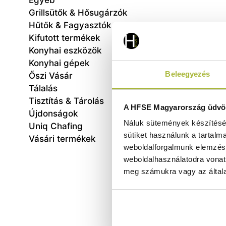
Egyéb
Grillsütők & Hősugárzók
Hűtők & Fagyasztók
Kifutott termékek
Konyhai eszközök
Konyhai gépek
Beleegyezés
Őszi Vásár
Tálalás
Tisztítás & Tárolás
Jégká
A HFSE Magyarország üdvöz
Újdonságok
Náluk sütemények készítéséh
205x5
Uniq Chafing
sütiket használunk a tartalm
Vásári termékek
weboldalforgalmunk elemzésé
weboldalhasználatodra vonat
meg számukra vagy az általa