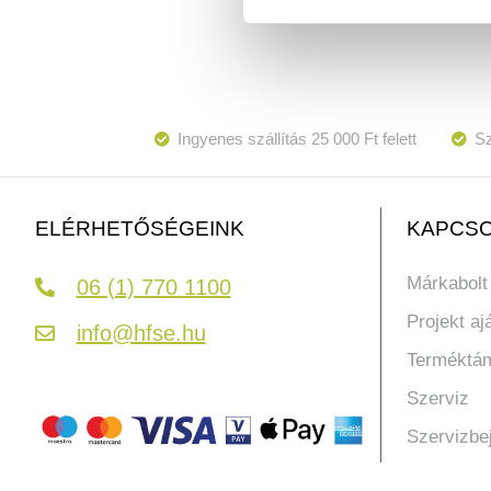
Ingyenes szállítás 25 000 Ft felett
Sz
KAPCSO
ELÉRHETŐSÉGEINK
Márkabolt
06 (1) 770 1100
Projekt aj
info@hfse.hu
Terméktá
Szerviz
Szervizbe