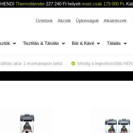
HENDI
Thermoblender
227 240 Ft helyett
most csak 179 000 Ft
. Kat
Üzletünk
Akciók
Újdonságok
Alkatrészek
sztók
Tisztítás & Tárolás
Bár & Kávé
Tálalás
állítás akár 1 munkanapon belül
Mindig a legkedvezőbb HEN