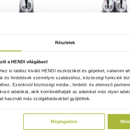
Részletek
sa gép 1×12 l – Arktic – 12L –
Jégkása gép – 2×12 l – Fe
öl a HENDI világában!
Fekete – 220-240V/380W –
240V/710W – 415x507x(
ez is találsz kiváló HENDI eszközöket és gépeket, valamint ah
07x(H)810mm - HENDI 274354
HENDI 27436
ak és hirdetések személyre szabásához, közösségi funkciók biz
Raktáron
Nincs raktáro
hez. Ezenkívül közösségi média-, hirdető- és elemező partner
kozó adatokat, akik kombinálhatják az adatokat más olyan adato
d használt más szolgáltatásokból gyűjtöttek.
524.470
Ft
706.710
F
(
412.969
Ft
+ ÁFA)
(
556.465
Ft
+ Á
Megtagadom
Min
KOSÁRBA
KOSÁRBA