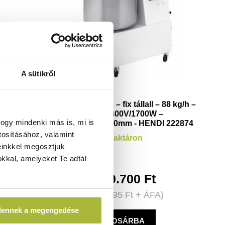
A sütikről
kete – 220-
Spirál dagasztó – fix tállall – 88 kg/h –
H)810mm -
32L – 400V/1700W –
ogy mindenki más is, mi is
1
435x750x(H)810mm - HENDI 222874
tosításához, valamint
n
Raktáron
einkkel megosztjuk
kkal, amelyeket Te adtál
t
949.700
Ft
FA)
(
747.795
Ft
+ ÁFA)
dennek a megengedése
KOSÁRBA