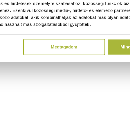
ak és hirdetések személyre szabásához, közösségi funkciók biz
hez. Ezenkívül közösségi média-, hirdető- és elemező partner
kozó adatokat, akik kombinálhatják az adatokat más olyan adato
d használt más szolgáltatásokból gyűjtöttek.
Megtagadom
Min