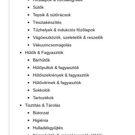
Sütők
Tepsik & sütőrácsok
Tésztakészítés
Tűzhelyek & indukciós főzőlapok
Vágóeszközök, szeletelők & reszelők
Vákuumcsomagolás
Hűtők & Fagyasztók
Bárhűtők
Hűtőpultok & fagyasztók
Hűtőszekrények & fagyasztók
Hűtővitrinek & fagyasztók
Sokkolók
Tartozékok
Tisztítás & Tárolás
Bútorzat
Higiénia
Hulladékgyűjtés