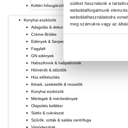
sütiket használunk a tartalm
Kültéri hősugárzók
weboldalforgalmunk elemzésé
weboldalhasználatodra vonat
Konyhai eszközök
meg számukra vagy az általa
Adagolás & dekorálás
Crème-Brûlée
Edények & Serpenyők
Fagylalt
GN edények
Habszifonok & habpatronok
Hőmérők & időzítők
Hús előkészítés
Kések, szeletelők & reszelők
Konyhai eszközök
Mérlegek & mérőedények
Olajsütés kellékei
Sütés & cukrászat
Szűrők, sziták & saláta centrifuga
Vágódeszkák