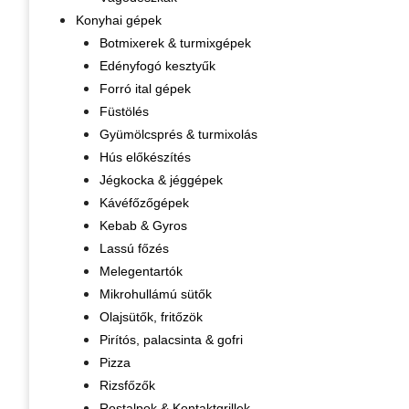
Konyhai gépek
Botmixerek & turmixgépek
Edényfogó kesztyűk
Forró ital gépek
Füstölés
Gyümölcsprés & turmixolás
Hús előkészítés
Jégkocka & jéggépek
Kávéfőzőgépek
Kebab & Gyros
Lassú főzés
Melegentartók
Mikrohullámú sütők
Olajsütők, fritőzök
Pirítós, palacsinta & gofri
Pizza
Rizsfőzők
Rostalpok & Kontaktgrillek