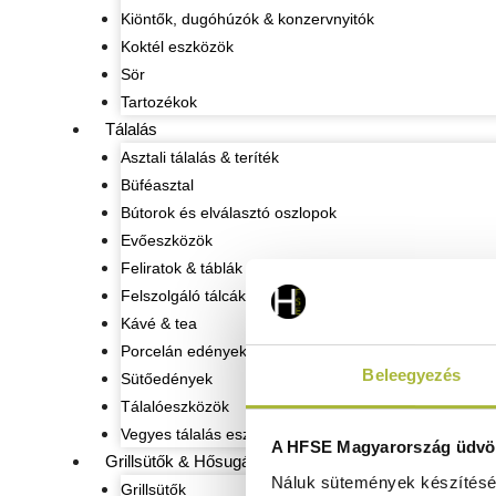
Kiöntők, dugóhúzók & konzervnyitók
Koktél eszközök
Sör
Tartozékok
Tálalás
Asztali tálalás & teríték
Büféasztal
Bútorok és elválasztó oszlopok
Evőeszközök
Feliratok & táblák
Felszolgáló tálcák
Kávé & tea
Porcelán edények
Beleegyezés
Sütőedények
Tálalóeszközök
Vegyes tálalás eszközök
A HFSE Magyarország üdvöz
Grillsütők & Hősugárzók
Náluk sütemények készítéséh
Grillsütők