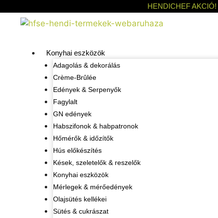
HENDICHEF AKCIÓ!
Konyhai eszközök
Adagolás & dekorálás
Crème-Brûlée
Edények & Serpenyők
Fagylalt
GN edények
Habszifonok & habpatronok
Hőmérők & időzítők
Hús előkészítés
Kések, szeletelők & reszelők
Konyhai eszközök
Mérlegek & mérőedények
Olajsütés kellékei
Sütés & cukrászat