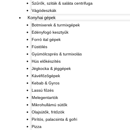
Szűrők, sziták & saláta centrifuga
Vágódeszkák
Konyhai gépek
Botmixerek & turmixgépek
Edényfogó kesztyűk
Forró ital gépek
Füstölés
Gyümölcsprés & turmixolás
Hús előkészítés
Jégkocka & jéggépek
Kávéfőzőgépek
Kebab & Gyros
Lassú főzés
Melegentartók
Mikrohullámú sütők
Olajsütők, fritőzök
Pirítós, palacsinta & gofri
Pizza