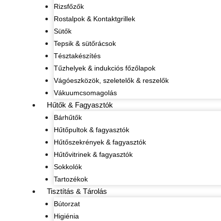
Rizsfőzők
Rostalpok & Kontaktgrillek
Sütők
Tepsik & sütőrácsok
Tésztakészítés
Tűzhelyek & indukciós főzőlapok
Vágóeszközök, szeletelők & reszelők
Vákuumcsomagolás
Hűtők & Fagyasztók
Bárhűtők
Hűtőpultok & fagyasztók
Hűtőszekrények & fagyasztók
Hűtővitrinek & fagyasztók
Sokkolók
Tartozékok
Tisztítás & Tárolás
Bútorzat
Higiénia