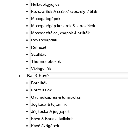
Hulladékgyűjtés
Kézszárítók & csúszásveszély táblák
Mosogatógépek
Mosogatógép kosarak & tartozékok
Mosogatótálca, csapok & szűrők
Rovarcsapdák
Ruházat
Szállítás
Thermodobozok
Vízlágyítók
Bár & Kávé
Borhűtők
Forró italok
Gyümölcsprés & turmixolás
Jégkása & tejturmix
Jégkocka & jéggépek
Kávé & Barista kellékek
Kávéfőzőgépek