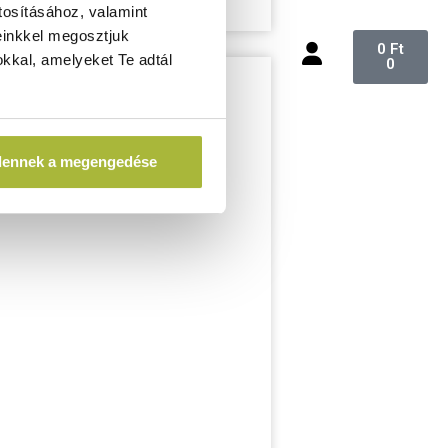
tosításához, valamint
einkkel megosztjuk
0
Ft
kkal, amelyeket Te adtál
0
dennek a megengedése