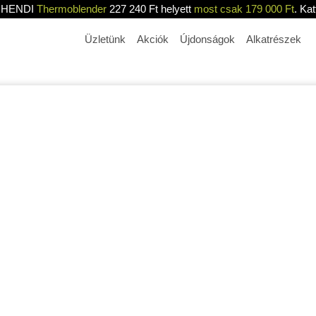
HENDI
Thermoblender
227 240 Ft helyett
most csak 179 000 Ft
. Kat
Üzletünk
Akciók
Újdonságok
Alkatrészek