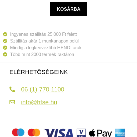
KOSÁRBA
Ingyenes szállítás 25 000 Ft felett
Szállítás akár 1 munkanapon belül
Mindig a legkedvezőbb HENDI árak
Több mint 2000 termék raktáron
ELÉRHETŐSÉGEINK
06 (1) 770 1100
info@hfse.hu