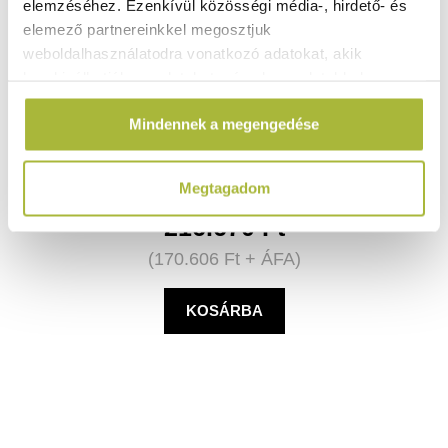
elemzéséhez. Ezenkívül közösségi média-, hirdető- és
elemező partnereinkkel megosztjuk
weboldalhasználatodra vonatkozó adatokat, akik
kombinálhatják az adatokat más olyan adatokkal,
Fagyasztószekrény – fehér festett acél ház – 220-
240V/111W – 589x655x(H)838mm - HENDI 236062
amelyeket Te adtál meg számukra vagy az általad
Mindennek a megengedése
használt más szolgáltatásokból gyűjtöttek.
Raktáron
Megtagadom
216.670
Ft
(
170.606
Ft
+ ÁFA)
KOSÁRBA