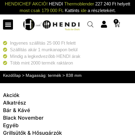
HENDICHEF AKCIÓ!
HENDI
Thermoblender
227 240 Ft helyett
most csak 179 000 Ft
. Kattints
ide
a részletekért.
0
Ingyenes szállítás 25 000 Ft felett
Szállítás akár 1 munkanapon belül
Mindig a legkedvezőbb HENDI árak
Több mint 2000 termék raktáron
Kezdőlap
> Magasság: termék > 838 mm
Akciók
Alkatrész
Bár & Kávé
Black November
Egyéb
Grillsütők & Hősugárzók