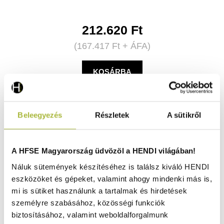
212.620
Ft
(
167.417
Ft
+ ÁFA)
KOSÁRBA
Beleegyezés
Részletek
A sütikről
A HFSE Magyarország üdvözöl a HENDI világában!
Náluk sütemények készítéséhez is találsz kiváló HENDI
eszközöket és gépeket, valamint ahogy mindenki más is,
mi is sütiket használunk a tartalmak és hirdetések
személyre szabásához, közösségi funkciók
biztosításához, valamint weboldalforgalmunk