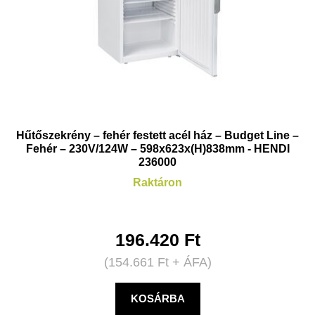
Hűtőszekrény – fehér festett acél ház – Budget Line –
Fehér – 230V/124W – 598x623x(H)838mm - HENDI
236000
Raktáron
196.420
Ft
(
154.661
Ft
+ ÁFA)
KOSÁRBA