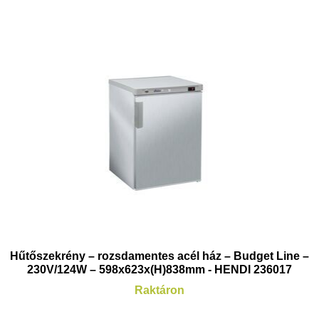
Hűtőszekrény – rozsdamentes acél ház – Budget Line –
230V/124W – 598x623x(H)838mm - HENDI 236017
Raktáron