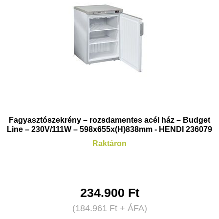
Fagyasztószekrény – rozsdamentes acél ház – Budget
Line – 230V/111W – 598x655x(H)838mm - HENDI 236079
Raktáron
234.900
Ft
(
184.961
Ft
+ ÁFA)