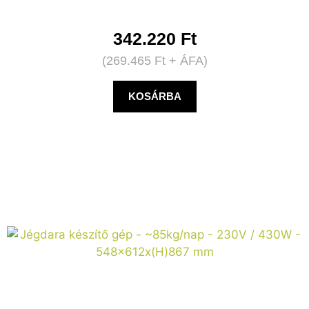
342.220
Ft
(
269.465
Ft
+ ÁFA)
KOSÁRBA