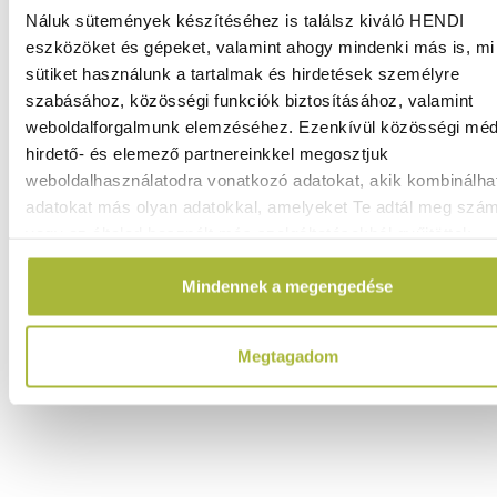
122.790
Ft
Náluk sütemények készítéséhez is találsz kiváló HENDI
(
96.685
Ft
+ ÁFA)
eszközöket és gépeket, valamint ahogy mindenki más is, mi 
sütiket használunk a tartalmak és hirdetések személyre
KOSÁRBA
szabásához, közösségi funkciók biztosításához, valamint
weboldalforgalmunk elemzéséhez. Ezenkívül közösségi méd
hirdető- és elemező partnereinkkel megosztjuk
weboldalhasználatodra vonatkozó adatokat, akik kombinálha
adatokat más olyan adatokkal, amelyeket Te adtál meg szá
vagy az általad használt más szolgáltatásokból gyűjtöttek.
Mindennek a megengedése
Megtagadom