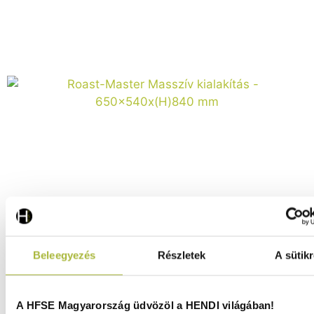
Roast-Master Masszív kialakítás – 650x540x(H)840 mm -
HENDI 154878
Raktáron
Beleegyezés
Részletek
A sütikr
A HFSE Magyarország üdvözöl a HENDI világában!