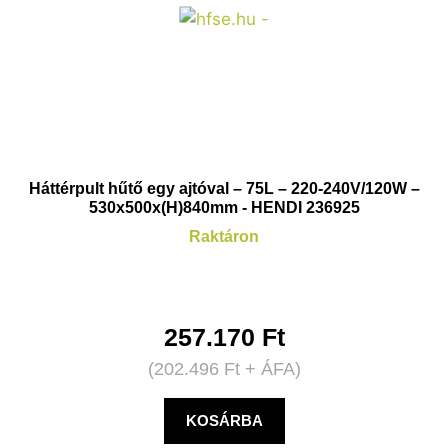
Háttérpult hűtő egy ajtóval – 75L – 220-240V/120W –
530x500x(H)840mm - HENDI 236925
Raktáron
257.170
Ft
(
202.496
Ft
+ ÁFA)
KOSÁRBA