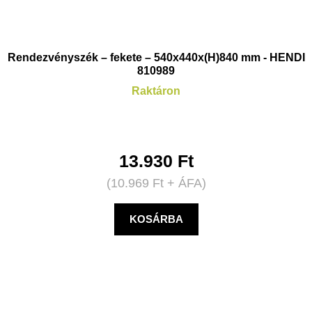
Rendezvényszék – fekete – 540x440x(H)840 mm - HENDI
810989
Raktáron
13.930
Ft
(
10.969
Ft
+ ÁFA)
KOSÁRBA