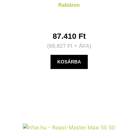
Raktáron
87.410
Ft
(
68.827
Ft
+ ÁFA)
KOSÁRBA