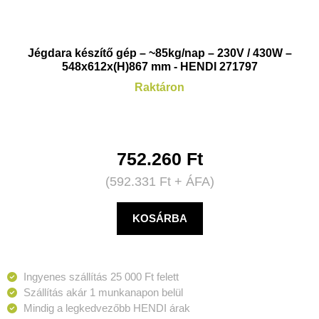
Jégdara készítő gép – ~85kg/nap – 230V / 430W –
548x612x(H)867 mm - HENDI 271797
Raktáron
752.260
Ft
(
592.331
Ft
+ ÁFA)
KOSÁRBA
Ingyenes szállítás 25 000 Ft felett
Szállítás akár 1 munkanapon belül
Mindig a legkedvezőbb HENDI árak