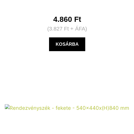
4.860
Ft
(
3.827
Ft
+ ÁFA)
KOSÁRBA