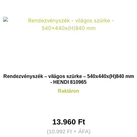
Rendezvényszék – világos szürke – 540x440x(H)840 mm
- HENDI 810965
Raktáron
13.960
Ft
(
10.992
Ft
+ ÁFA)