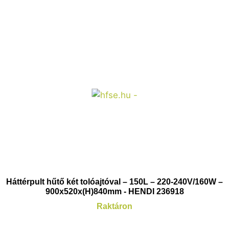
Háttérpult hűtő két tolóajtóval – 150L – 220-240V/160W –
900x520x(H)840mm - HENDI 236918
Raktáron