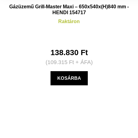
Gázüzemű Grill-Master Maxi – 650x540x(H)840 mm -
HENDI 154717
Raktáron
138.830
Ft
(
109.315
Ft
+ ÁFA)
KOSÁRBA