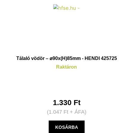
Tálaló vödör – ⌀90x(H)85mm - HENDI 425725
Raktáron
1.330
Ft
(
1.047
Ft
+ ÁFA)
KOSÁRBA