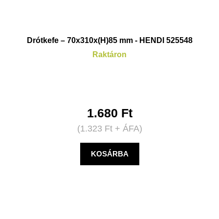
Drótkefe – 70x310x(H)85 mm - HENDI 525548
Raktáron
1.680
Ft
(
1.323
Ft
+ ÁFA)
KOSÁRBA