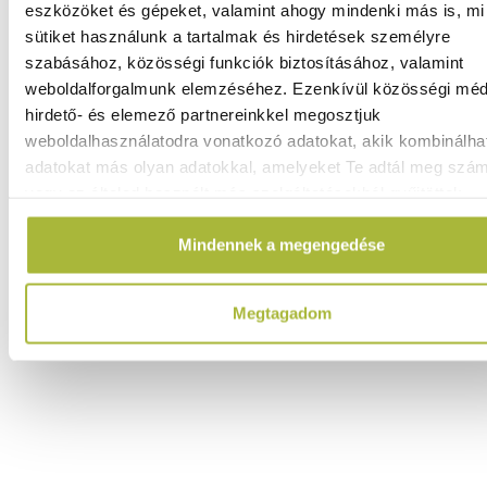
eszközöket és gépeket, valamint ahogy mindenki más is, mi 
Előkészítő tálca – 12L – Fehér – 535x385x(H)85mm -
sütiket használunk a tartalmak és hirdetések személyre
HENDI 873441
szabásához, közösségi funkciók biztosításához, valamint
Raktáron
weboldalforgalmunk elemzéséhez. Ezenkívül közösségi méd
hirdető- és elemező partnereinkkel megosztjuk
weboldalhasználatodra vonatkozó adatokat, akik kombinálha
adatokat más olyan adatokkal, amelyeket Te adtál meg szá
4.770
Ft
vagy az általad használt más szolgáltatásokból gyűjtöttek.
(
3.756
Ft
+ ÁFA)
Mindennek a megengedése
KOSÁRBA
Megtagadom