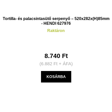
Tortilla- és palacsintasütő serpenyő – 520x282x(H)85mm
- HENDI 627976
Raktáron
8.740
Ft
(
6.882
Ft
+ ÁFA)
KOSÁRBA