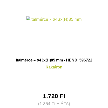
Italmérce – ø43x(H)85 mm - HENDI 596722
Raktáron
1.720
Ft
(
1.354
Ft
+ ÁFA)