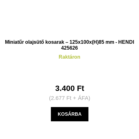
Miniatűr olajsütő kosarak – 125x100x(H)85 mm - HENDI
425626
Raktáron
3.400
Ft
(
2.677
Ft
+ ÁFA)
KOSÁRBA