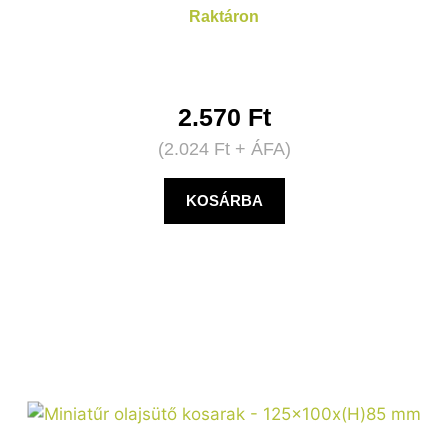
Raktáron
2.570
Ft
(
2.024
Ft
+ ÁFA)
KOSÁRBA