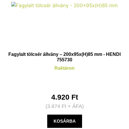
Fagylalt tölcsér állvány – 200x95x(H)85 mm - HENDI
755730
Raktáron
4.920
Ft
(
3.874
Ft
+ ÁFA)
KOSÁRBA