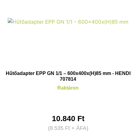
Hűtőadapter EPP GN 1/1 – 600x400x(H)85 mm - HENDI
707814
Raktáron
10.840
Ft
(
8.535
Ft
+ ÁFA)