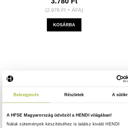
3.780
Ft
(
2.976
Ft
+ ÁFA)
KOSÁRBA
Beleegyezés
Részletek
A sütikr
A HFSE Magyarország üdvözöl a HENDI világában!
Náluk sütemények készítéséhez is találsz kiváló HENDI