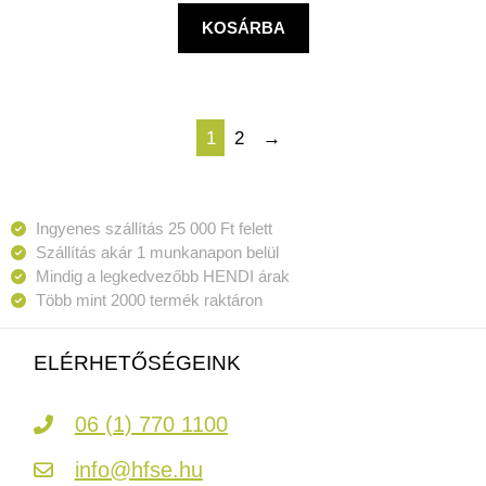
KOSÁRBA
1
2
→
Ingyenes szállítás 25 000 Ft felett
Szállítás akár 1 munkanapon belül
Mindig a legkedvezőbb HENDI árak
Több mint 2000 termék raktáron
ELÉRHETŐSÉGEINK
06 (1) 770 1100
info@hfse.hu