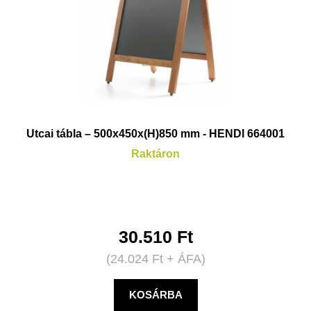
Utcai tábla – 500x450x(H)850 mm - HENDI 664001
Raktáron
30.510
Ft
(
24.024
Ft
+ ÁFA)
KOSÁRBA