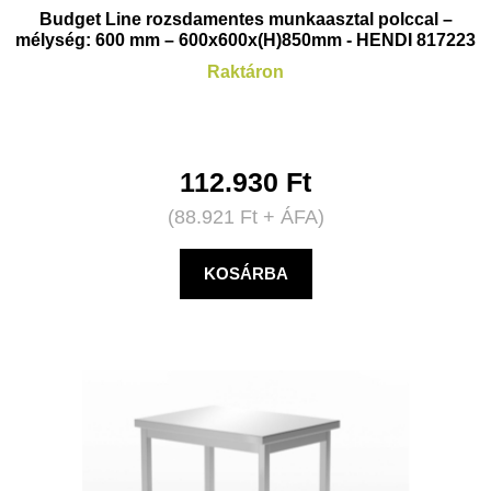
Budget Line rozsdamentes munkaasztal polccal –
mélység: 600 mm – 600x600x(H)850mm - HENDI 817223
Raktáron
112.930
Ft
(
88.921
Ft
+ ÁFA)
KOSÁRBA