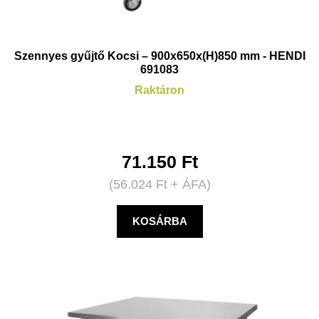
Szennyes gyűjtő Kocsi – 900x650x(H)850 mm - HENDI
691083
Raktáron
71.150
Ft
(
56.024
Ft
+ ÁFA)
KOSÁRBA