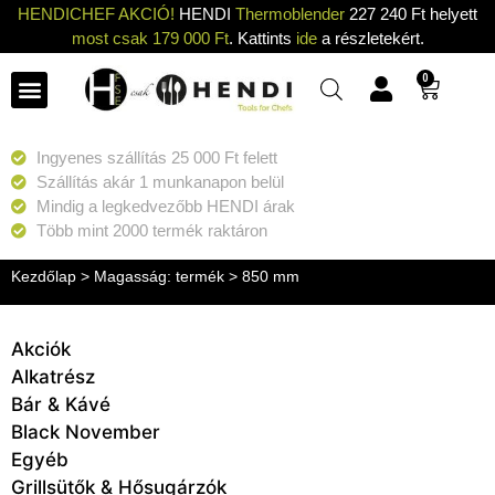
HENDICHEF AKCIÓ!
HENDI
Thermoblender
227 240 Ft helyett
most csak 179 000 Ft
. Kattints
ide
a részletekért.
0
Ingyenes szállítás 25 000 Ft felett
Szállítás akár 1 munkanapon belül
Mindig a legkedvezőbb HENDI árak
Több mint 2000 termék raktáron
Kezdőlap
> Magasság: termék > 850 mm
Akciók
Alkatrész
Bár & Kávé
Black November
Egyéb
Grillsütők & Hősugárzók