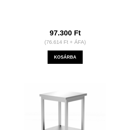
97.300
Ft
(
76.614
Ft
+ ÁFA)
KOSÁRBA