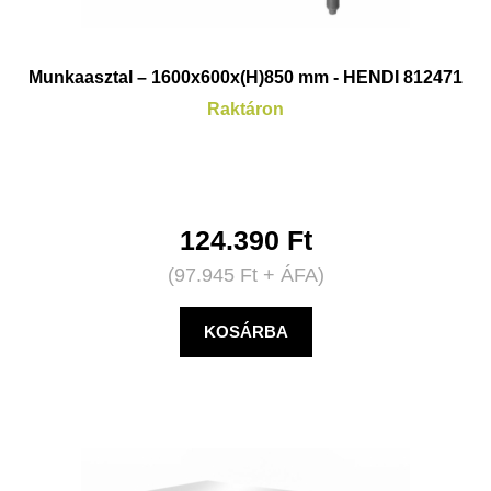
Munkaasztal – 1600x600x(H)850 mm - HENDI 812471
Raktáron
124.390
Ft
(
97.945
Ft
+ ÁFA)
KOSÁRBA