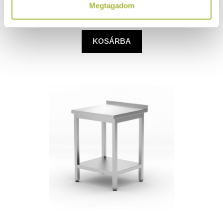
Megtagadom
(
87.921
Ft
+ ÁFA)
KOSÁRBA