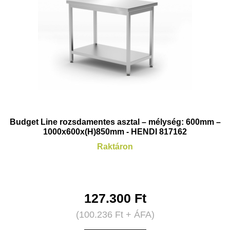
Budget Line rozsdamentes asztal – mélység: 600mm –
1000x600x(H)850mm - HENDI 817162
Raktáron
127.300
Ft
(
100.236
Ft
+ ÁFA)