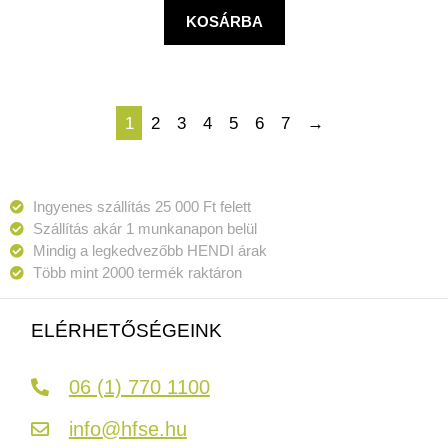
KOSÁRBA
1
2
3
4
5
6
7
→
Ingyenes szállítás 25 000 Ft felett
Szállítás akár 1 munkanapon belül
Mindig a legkedvezőbb HENDI árak
Több mint 2000 termék raktáron
ELÉRHETŐSÉGEINK
06 (1) 770 1100
info@hfse.hu