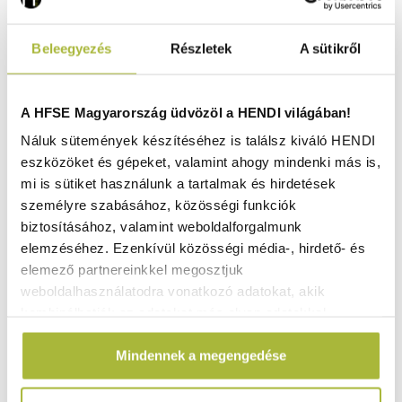
Beleegyezés
Részletek
A sütikről
A HFSE Magyarország üdvözöl a HENDI világában!
Náluk sütemények készítéséhez is találsz kiváló HENDI
eszközöket és gépeket, valamint ahogy mindenki más is,
mi is sütiket használunk a tartalmak és hirdetések
személyre szabásához, közösségi funkciók
biztosításához, valamint weboldalforgalmunk
elemzéséhez. Ezenkívül közösségi média-, hirdető- és
Munkaasztal – 1400x600x(H)850 mm - HENDI 812464
elemező partnereinkkel megosztjuk
weboldalhasználatodra vonatkozó adatokat, akik
Raktáron
kombinálhatják az adatokat más olyan adatokkal,
amelyeket Te adtál meg számukra vagy az általad
Mindennek a megengedése
használt más szolgáltatásokból gyűjtöttek.
111.660
Ft