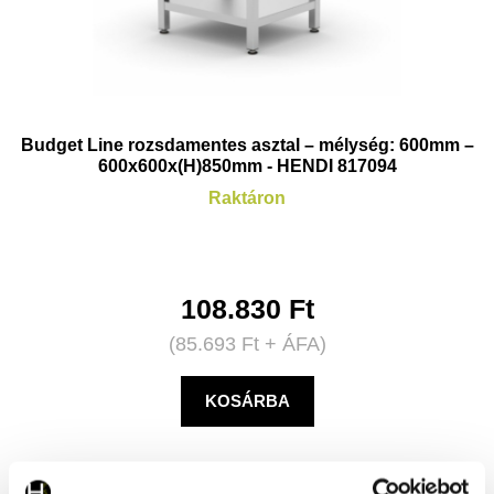
Budget Line rozsdamentes asztal – mélység: 600mm –
600x600x(H)850mm - HENDI 817094
Raktáron
108.830
Ft
(
85.693
Ft
+ ÁFA)
KOSÁRBA