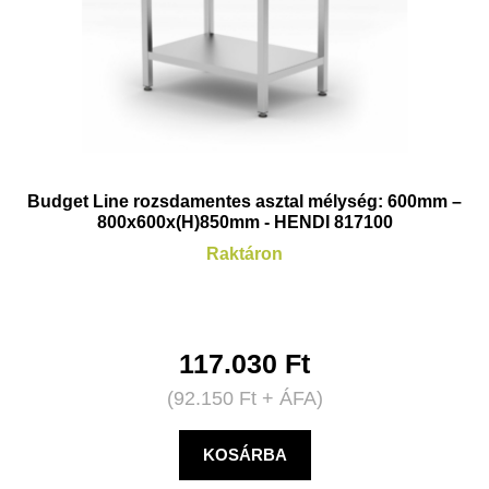
Budget Line rozsdamentes asztal mélység: 600mm –
800x600x(H)850mm - HENDI 817100
Raktáron
117.030
Ft
(
92.150
Ft
+ ÁFA)
KOSÁRBA