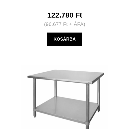
122.780
Ft
(
96.677
Ft
+ ÁFA)
KOSÁRBA