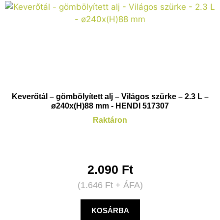
Keverőtál – gömbölyített alj – Világos szürke – 2.3 L –
ø240x(H)88 mm - HENDI 517307
Raktáron
2.090
Ft
(
1.646
Ft
+ ÁFA)
KOSÁRBA