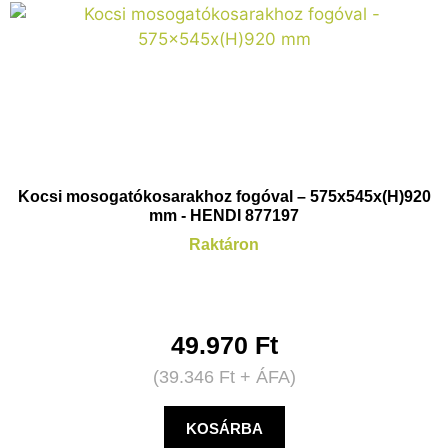
Kocsi mosogatókosarakhoz fogóval – 575x545x(H)920
mm - HENDI 877197
Raktáron
49.970
Ft
(
39.346
Ft
+ ÁFA)
KOSÁRBA