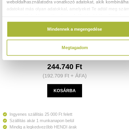
weboldalhasználatodra vonatkozó adatokat, akik kombinálha
adatokat más olyan adatokkal, amelyeket Te adtál meg szá
vagy az általad használt más szolgáltatásokból gyűjtöttek.
Gázüzemű Grill-Master Quattro – 1270x525x(H)840 mm -
Mindennek a megengedése
HENDI 154908
Raktáron
Megtagadom
244.740
Ft
(
192.709
Ft
+ ÁFA)
KOSÁRBA
Ingyenes szállítás 25 000 Ft felett
Szállítás akár 1 munkanapon belül
Mindig a legkedvezőbb HENDI árak