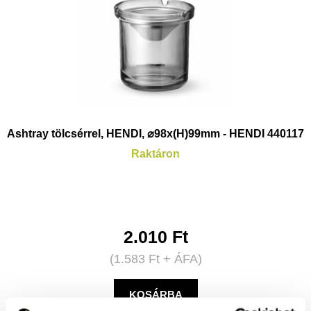
Ashtray tölcsérrel, HENDI, ⌀98x(H)99mm - HENDI 440117
Raktáron
2.010
Ft
(
1.583
Ft
+ ÁFA)
KOSÁRBA