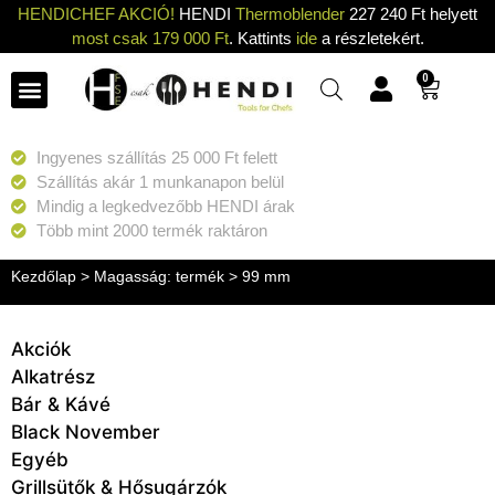
HENDICHEF AKCIÓ!
HENDI
Thermoblender
227 240 Ft helyett
most csak 179 000 Ft
. Kattints
ide
a részletekért.
0
Ingyenes szállítás 25 000 Ft felett
Szállítás akár 1 munkanapon belül
Mindig a legkedvezőbb HENDI árak
Több mint 2000 termék raktáron
Kezdőlap
> Magasság: termék > 99 mm
Akciók
Alkatrész
Bár & Kávé
Black November
Egyéb
Grillsütők & Hősugárzók