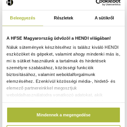
Beleegyezés
Részletek
A sütikről
A HFSE Magyarország üdvözöl a HENDI világában!
Náluk sütemények készítéséhez is találsz kiváló HENDI
eszközöket és gépeket, valamint ahogy mindenki más is,
mi is sütiket használunk a tartalmak és hirdetések
személyre szabásához, közösségi funkciók
biztosításához, valamint weboldalforgalmunk
elemzéséhez. Ezenkívül közösségi média-, hirdető- és
elemező partnereinkkel megosztjuk
weboldalhasználatodra vonatkozó adatokat, akik
kombinálhatják az adatokat más olyan adatokkal,
Tejkancsó V alakú kiöntővel – 0,35L – ø65x(H)99mm -
HENDI 451038
amelyeket Te adtál meg számukra vagy az általad
Mindennek a megengedése
használt más szolgáltatásokból gyűjtöttek.
Raktáron