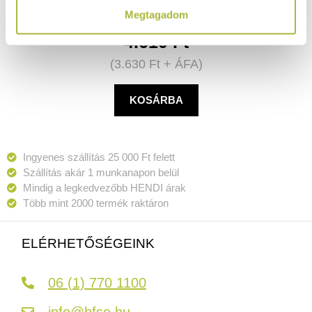
Megtagadom
4.610
Ft
(
3.630
Ft
+ ÁFA)
KOSÁRBA
Ingyenes szállítás 25 000 Ft felett
Szállítás akár 1 munkanapon belül
Mindig a legkedvezőbb HENDI árak
Több mint 2000 termék raktáron
ELÉRHETŐSÉGEINK
06 (1) 770 1100
info@hfse.hu