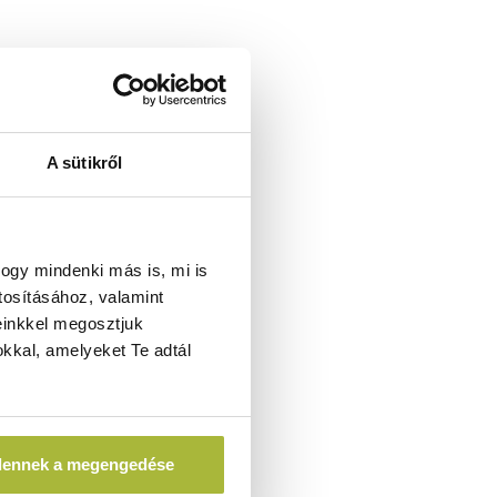
A sütikről
ogy mindenki más is, mi is
tosításához, valamint
einkkel megosztjuk
kkal, amelyeket Te adtál
dennek a megengedése