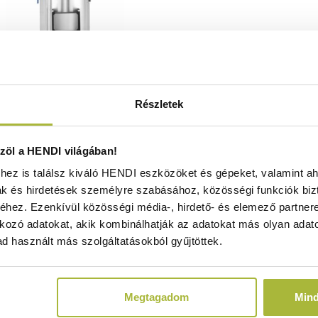
Részletek
nyakoptató Kitchen Line 18 kg
öl a HENDI világában!
itchen Line – 230V/1100W –
ez is találsz kiváló HENDI eszközöket és gépeket, valamint ah
40x(H)997mm - HENDI 229224
ak és hirdetések személyre szabásához, közösségi funkciók biz
Raktáron
hez. Ezenkívül közösségi média-, hirdető- és elemező partner
kozó adatokat, akik kombinálhatják az adatokat más olyan adato
d használt más szolgáltatásokból gyűjtöttek.
625.780
Ft
(
492.740
Ft
+ ÁFA)
Megtagadom
Min
KOSÁRBA