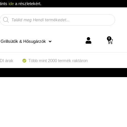
tints
ide
a részletekért.
0
Grillsütők & Hősugárzók
DI árak
Több mint 2000 termék raktáron