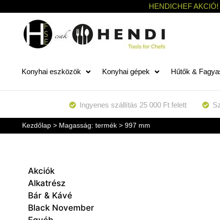
HENDICHEF AKCIÓ!
Konyhai eszközök
Konyhai gépek
Hűtők & Fagya
Ingyenes szállítás 25 000 Ft felett
Sz
Kezdőlap
> Magasság: termék > 997 mm
Akciók
Alkatrész
Bár & Kávé
Black November