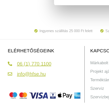
Ingyenes szállítás 25 000 Ft felett
Sz
KAPCSO
ELÉRHETŐSÉGEINK
Márkabolt
06 (1) 770 1100
Projekt aj
info@hfse.hu
Terméktá
Szerviz
Szervizbe