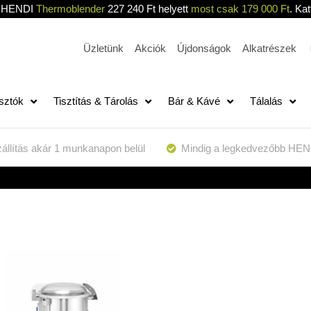
HENDI
Thermoblender
227 240 Ft helyett
most csak 179 000 Ft
. Kat
Üzletünk
Akciók
Újdonságok
Alkatrészek
sztók
Tisztítás & Tárolás
Bár & Kávé
Tálalás
állítás akár 1 munkanapon belül
Mindig a legkedvezőbb HEN