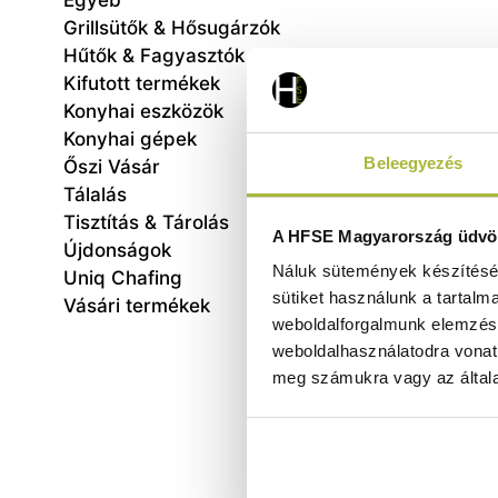
Egyéb
Grillsütők & Hősugárzók
Hűtők & Fagyasztók
Kifutott termékek
Konyhai eszközök
Konyhai gépek
Beleegyezés
Őszi Vásár
Tálalás
Tisztítás & Tárolás
Burgo
A HFSE Magyarország üdvöz
Újdonságok
– K
Náluk sütemények készítéséh
622x5
Uniq Chafing
sütiket használunk a tartalm
Vásári termékek
weboldalforgalmunk elemzésé
weboldalhasználatodra vonat
meg számukra vagy az általa