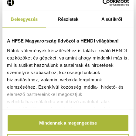
Beleegyezés
Részletek
A sütikről
A HFSE Magyarország üdvözöl a HENDI világában!
Náluk sütemények készítéséhez is találsz kiváló HENDI
eszközöket és gépeket, valamint ahogy mindenki más is,
mi is sütiket használunk a tartalmak és hirdetések
személyre szabásához, közösségi funkciók
biztosításához, valamint weboldalforgalmunk
elemzéséhez. Ezenkívül közösségi média-, hirdető- és
elemező partnereinkkel megosztjuk
weboldalhasználatodra vonatkozó adatokat, akik
kombinálhatják az adatokat más olyan adatokkal,
Alumínium tároló állvány GN edényekhez –
polcösszekötő elem – 15x42x(H)42 mm - HENDI 812372
amelyeket Te adtál meg számukra vagy az általad
Mindennek a megengedése
használt más szolgáltatásokból gyűjtöttek.
Raktáron