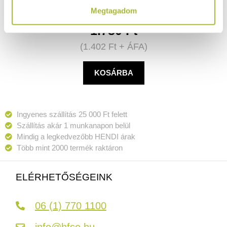
Megtagadom
1.780
Ft
(
1.402
Ft
+ ÁFA)
KOSÁRBA
Ingyenes szállítás 25 000 Ft felett
Szállítás akár 1 munkanapon belül
Mindig a legkedvezőbb HENDI árak
Több mint 2000 termék raktáron
ELÉRHETŐSÉGEINK
06 (1) 770 1100
info@hfse.hu