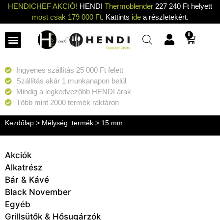
HENDICHEF AKCIÓ!
HENDI
Thermoblender
227 240 Ft helyett
most csak 179 000 Ft
. Kattints
ide
a részletekért.
0
Ingyenes szállítás 25 000 Ft felett
Szállítás akár 1 munkanapon belül
Mindig a legkedvezőbb HENDI árak
Több mint 2000 termék raktáron
Kezdőlap
> Mélység: termék > 15 mm
Akciók
Alkatrész
Bár & Kávé
Black November
Egyéb
Grillsütők & Hősugárzók