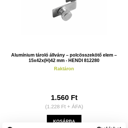
Alumínium tároló állvány – polcösszekötő elem –
15x42x(H)42 mm - HENDI 812280
Raktáron
1.560
Ft
(
1.228
Ft
+ ÁFA)
KOSÁRBA